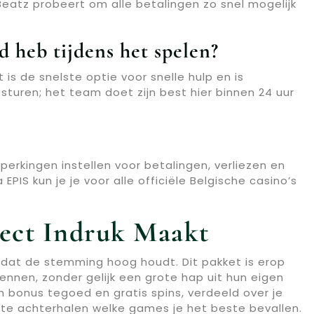
nBeatz probeert om alle betalingen zo snel mogelijk
d heb tijdens het spelen?
 is de snelste optie voor snelle hulp en is
 sturen; het team doet zijn best hier binnen 24 uur
perkingen instellen voor betalingen, verliezen en
IS kun je je voor alle officiële Belgische casino’s
ect Indruk Maakt
 dat de stemming hoog houdt. Dit pakket is erop
ennen, zonder gelijk een grote hap uit hun eigen
 bonus tegoed en gratis spins, verdeeld over je
m te achterhalen welke games je het beste bevallen.