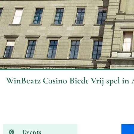
WinBeatz Casino Biedt Vrij spel in 
Events