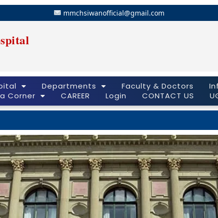
mmchsiwanofficial@gmail.com
spital
ital
Departments
Faculty & Doctors
In
a Corner
CAREER
Login
CONTACT US
U