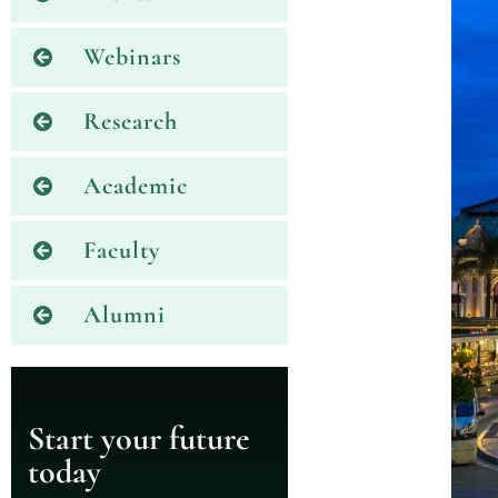
Webinars
Research
Academic
Faculty
Alumni
Start your future
today