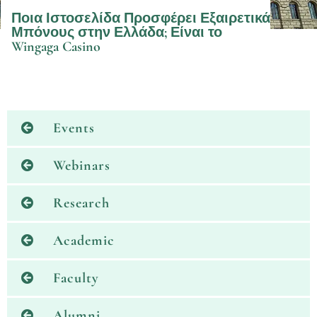
Ποια Ιστοσελίδα Προσφέρει Εξαιρετικά
Μπόνους στην Ελλάδα; Είναι το
Wingaga Casino
Events
Webinars
Research
Academic
Faculty
Alumni