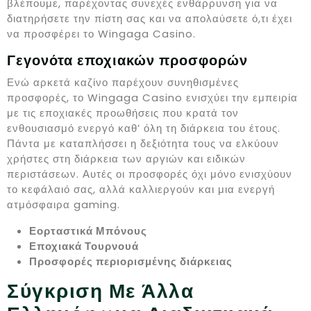
βλέπουμε, παρέχοντας συνεχές ενθάρρυνση για να
διατηρήσετε την πίστη σας και να απολαύσετε ό,τι έχει
να προσφέρει το Wingaga Casino.
Γεγονότα εποχιακών προσφορών
Ενώ αρκετά καζίνο παρέχουν συνηθισμένες
προσφορές, το Wingaga Casino ενισχύει την εμπειρία
με τις εποχιακές προωθήσεις που κρατά τον
ενθουσιασμό ενεργό καθ’ όλη τη διάρκεια του έτους.
Πάντα με καταπλήσσει η δεξιότητα τους να ελκύουν
χρήστες στη διάρκεια των αργιών και ειδικών
περιστάσεων. Αυτές οι προσφορές όχι μόνο ενισχύουν
το κεφάλαιό σας, αλλά καλλιεργούν και μια ενεργή
ατμόσφαιρα gaming.
Εορταστικά Μπόνους
Εποχιακά Τουρνουά
Προσφορές περιορισμένης διάρκειας
Σύγκριση Με Άλλα