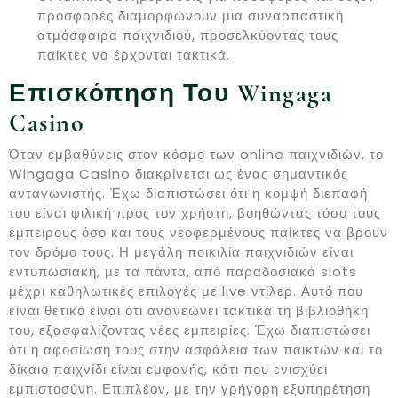
προσφορές διαμορφώνουν μια συναρπαστική
ατμόσφαιρα παιχνιδιού, προσελκύοντας τους
παίκτες να έρχονται τακτικά.
Επισκόπηση Του Wingaga
Casino
Όταν εμβαθύνεις στον κόσμο των online παιχνιδιών, το
Wingaga Casino διακρίνεται ως ένας σημαντικός
ανταγωνιστής. Έχω διαπιστώσει ότι η κομψή διεπαφή
του είναι φιλική προς τον χρήστη, βοηθώντας τόσο τους
έμπειρους όσο και τους νεοφερμένους παίκτες να βρουν
τον δρόμο τους. Η μεγάλη ποικιλία παιχνιδιών είναι
εντυπωσιακή, με τα πάντα, από παραδοσιακά slots
μέχρι καθηλωτικές επιλογές με live ντίλερ. Αυτό που
είναι θετικό είναι ότι ανανεώνει τακτικά τη βιβλιοθήκη
του, εξασφαλίζοντας νέες εμπειρίες. Έχω διαπιστώσει
ότι η αφοσίωσή τους στην ασφάλεια των παικτών και το
δίκαιο παιχνίδι είναι εμφανής, κάτι που ενισχύει
εμπιστοσύνη. Επιπλέον, με την γρήγορη εξυπηρέτηση