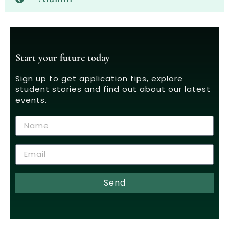
Start your future today
Sign up to get application tips, explore
student stories and find out about our latest
events.
Send