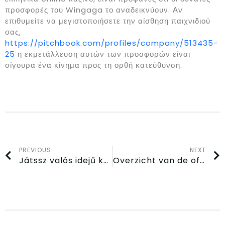
προσφορές του Wingaga το αναδεικνύουν. Αν
επιθυμείτε να μεγιστοποιήσετε την αίσθηση παιχνιδιού
σας,
https://pitchbook.com/profiles/company/513435-
25
η εκμετάλλευση αυτών των προσφορών είναι
σίγουρα ένα κίνημα προς τη ορθή κατεύθυνση.
PREVIOUS
NEXT
Játssz valós idejű kaszinójátékokat és érezd a feszültséget a Verde Kaszinóban
Overzicht van de officiële website van Spin Joys Casino