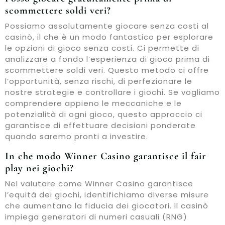
scommettere soldi veri?
Possiamo assolutamente giocare senza costi al
casinò, il che è un modo fantastico per esplorare
le opzioni di gioco senza costi. Ci permette di
analizzare a fondo l’esperienza di gioco prima di
scommettere soldi veri. Questo metodo ci offre
l’opportunità, senza rischi, di perfezionare le
nostre strategie e controllare i giochi. Se vogliamo
comprendere appieno le meccaniche e le
potenzialità di ogni gioco, questo approccio ci
garantisce di effettuare decisioni ponderate
quando saremo pronti a investire.
In che modo Winner Casino garantisce il fair
play nei giochi?
Nel valutare come Winner Casino garantisce
l’equità dei giochi, identifichiamo diverse misure
che aumentano la fiducia dei giocatori. Il casinò
impiega generatori di numeri casuali (RNG)