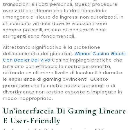
transazioni e i dati personali. Questi procedure
avanzati certificano che le dati finanziarie
rimangano al sicuro da ingressi non autorizzati. In
un scenario virtuale dove le violazioni sono
sempre possibili, misure di incolumità così
stringenti sono fondamentali.
Altrettanto significativo è la protezione
dell’anonimato dei giocatori.
Winner Casino Giochi
Con Dealer Dal Vivo
Casino impiega pratiche che
tutelano con efficacia la nostra personalità,
offrendo un ulteriore livello di incolumità durante
le esperienze di gaming avvincenti. Questo
garantisce che le nostre notizie personali e di
divertimento non restino esposte o impiegate in
modo inappropriato.
Un’interfaccia Di Gaming Lineare
E User-Friendly