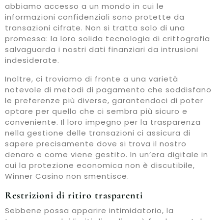
abbiamo accesso a un mondo in cui le
informazioni confidenziali sono protette da
transazioni cifrate. Non si tratta solo di una
promessa: la loro solida tecnologia di crittografia
salvaguarda i nostri dati finanziari da intrusioni
indesiderate.
Inoltre, ci troviamo di fronte a una varietà
notevole di metodi di pagamento che soddisfano
le preferenze più diverse, garantendoci di poter
optare per quello che ci sembra più sicuro e
conveniente. Il loro impegno per la trasparenza
nella gestione delle transazioni ci assicura di
sapere precisamente dove si trova il nostro
denaro e come viene gestito. In un’era digitale in
cui la protezione economica non è discutibile,
Winner Casino non smentisce.
Restrizioni di ritiro trasparenti
Sebbene possa apparire intimidatorio, la