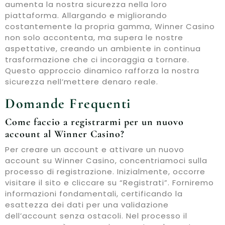
aumenta la nostra sicurezza nella loro
piattaforma. Allargando e migliorando
costantemente la propria gamma, Winner Casino
non solo accontenta, ma supera le nostre
aspettative, creando un ambiente in continua
trasformazione che ci incoraggia a tornare.
Questo approccio dinamico rafforza la nostra
sicurezza nell’mettere denaro reale.
Domande Frequenti
Come faccio a registrarmi per un nuovo
account al Winner Casino?
Per creare un account e attivare un nuovo
account su Winner Casino, concentriamoci sulla
processo di registrazione. Inizialmente, occorre
visitare il sito e cliccare su “Registrati”. Forniremo
informazioni fondamentali, certificando la
esattezza dei dati per una validazione
dell’account senza ostacoli. Nel processo il