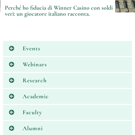
Perché ho fiducia di Winner Casino con soldi
veri: un giocatore italiano racconta.
Events
Webinars
Research
Academic
Faculty
Alumni