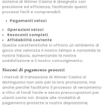
sistema di Winner Casino è disegnato con
precisione ed efficienza, facilitando questi
processi facili e comprensibili.
Pagamenti veloci
Operazioni veloci
Resoconti completi
Affidabilità costante
Queste caratteristiche ci offrono un ambiente di
gioco che valorizza il nostro tempo e consolida la
nostra fiducia, aumentando la nostra
soddisfazione e il nostro coinvolgimento.
Sistemi di pagamento protetti
I metodi di transazione di Winner Casino si
distinguono non solo per la loro protezione, ma
anche perché facilitano il processo di versamento
e ritiro di fondi facile e senza preoccupazioni per
utenti come noi. Grazie alle modalità di
pagamento protette a nostra disposizione,