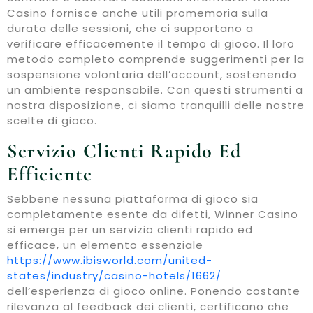
Casino fornisce anche utili promemoria sulla
durata delle sessioni, che ci supportano a
verificare efficacemente il tempo di gioco. Il loro
metodo completo comprende suggerimenti per la
sospensione volontaria dell’account, sostenendo
un ambiente responsabile. Con questi strumenti a
nostra disposizione, ci siamo tranquilli delle nostre
scelte di gioco.
Servizio Clienti Rapido Ed
Efficiente
Sebbene nessuna piattaforma di gioco sia
completamente esente da difetti, Winner Casino
si emerge per un servizio clienti rapido ed
efficace, un elemento essenziale
https://www.ibisworld.com/united-
states/industry/casino-hotels/1662/
dell’esperienza di gioco online. Ponendo costante
rilevanza al feedback dei clienti, certificano che