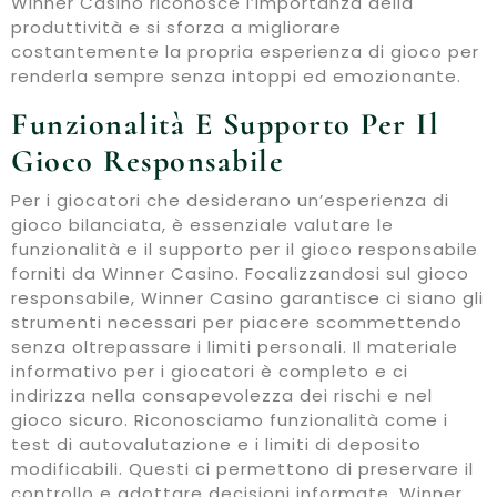
Winner Casino riconosce l’importanza della
produttività e si sforza a migliorare
costantemente la propria esperienza di gioco per
renderla sempre senza intoppi ed emozionante.
Funzionalità E Supporto Per Il
Gioco Responsabile
Per i giocatori che desiderano un’esperienza di
gioco bilanciata, è essenziale valutare le
funzionalità e il supporto per il gioco responsabile
forniti da Winner Casino. Focalizzandosi sul gioco
responsabile, Winner Casino garantisce ci siano gli
strumenti necessari per piacere scommettendo
senza oltrepassare i limiti personali. Il materiale
informativo per i giocatori è completo e ci
indirizza nella consapevolezza dei rischi e nel
gioco sicuro. Riconosciamo funzionalità come i
test di autovalutazione e i limiti di deposito
modificabili. Questi ci permettono di preservare il
controllo e adottare decisioni informate. Winner