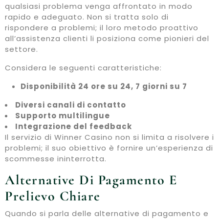
qualsiasi problema venga affrontato in modo
rapido e adeguato. Non si tratta solo di
rispondere a problemi; il loro metodo proattivo
all’assistenza clienti li posiziona come pionieri del
settore.
Considera le seguenti caratteristiche:
Disponibilità 24 ore su 24, 7 giorni su 7
Diversi canali di contatto
Supporto multilingue
Integrazione del feedback
Il servizio di Winner Casino non si limita a risolvere i
problemi; il suo obiettivo è fornire un’esperienza di
scommesse ininterrotta.
Alternative Di Pagamento E
Prelievo Chiare
Quando si parla delle alternative di pagamento e