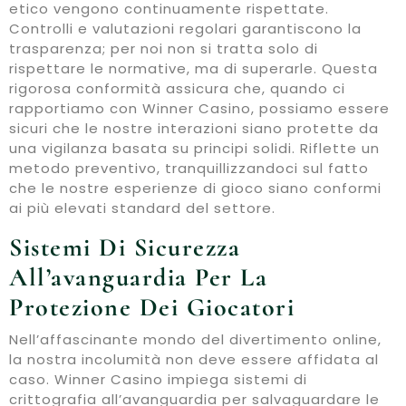
etico vengono continuamente rispettate.
Controlli e valutazioni regolari garantiscono la
trasparenza; per noi non si tratta solo di
rispettare le normative, ma di superarle. Questa
rigorosa conformità assicura che, quando ci
rapportiamo con Winner Casino, possiamo essere
sicuri che le nostre interazioni siano protette da
una vigilanza basata su principi solidi. Riflette un
metodo preventivo, tranquillizzandoci sul fatto
che le nostre esperienze di gioco siano conformi
ai più elevati standard del settore.
Sistemi Di Sicurezza
All’avanguardia Per La
Protezione Dei Giocatori
Nell’affascinante mondo del divertimento online,
la nostra incolumità non deve essere affidata al
caso. Winner Casino impiega sistemi di
crittografia all’avanguardia per salvaguardare le