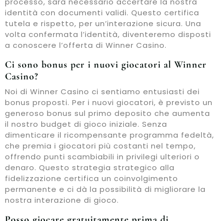
processo, sarà necessario accertare la nostra
identità con documenti validi. Questo certifica
tutela e rispetto, per un’interazione sicura. Una
volta confermata l’identità, diventeremo disposti
a conoscere l’offerta di Winner Casino.
Ci sono bonus per i nuovi giocatori al Winner
Casino?
Noi di Winner Casino ci sentiamo entusiasti dei
bonus proposti. Per i nuovi giocatori, è previsto un
generoso bonus sul primo deposito che aumenta
il nostro budget di gioco iniziale. Senza
dimenticare il ricompensante programma fedeltà,
che premia i giocatori più costanti nel tempo,
offrendo punti scambiabili in privilegi ulteriori o
denaro. Questo strategia strategico alla
fidelizzazione certifica un coinvolgimento
permanente e ci dà la possibilità di migliorare la
nostra interazione di gioco.
Posso giocare gratuitamente prima di