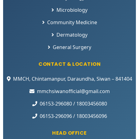
Microbiology
Community Medicine
Dermatology
General Surgery
CONTACT & LOCATION
MMCH, Chintamanpur, Daraundha, Siwan – 841404
mmchsiwanofficial@gmail.com
06153-296080 / 18003456080
06153-296096 / 18003456096
HEAD OFFICE