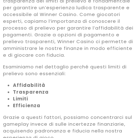
trasparenza dei limiti di prelievo è fondamentale
per garantire un’esperienza ludica trasparente e
accessibile al Winner Casino. Come giocatori
esperti, capiamo l’importanza di conoscere il
processo di prelievo per garantire l’affidabilità dei
pagamenti. Grazie a opzioni di pagamento e
prelievo trasparenti, Winner Casino ci permette di
amministrare le nostre finanze in modo efficiente
e di giocare con fiducia.
Esaminiamo nel dettaglio perché questi limiti di
prelievo sono essenziali:
Affidabilità
Trasparenza
Limiti
Efficienza
Grazie a questi fattori, possiamo concentrarci sul
gameplay invece di sulle incertezze finanziarie,
acquisendo padronanza e fiducia nella nostra
esperienza di gioco.