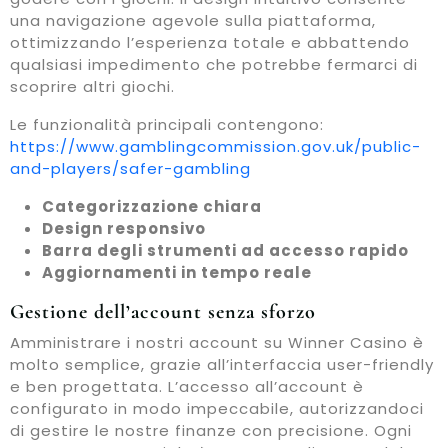
una navigazione agevole sulla piattaforma,
ottimizzando l’esperienza totale e abbattendo
qualsiasi impedimento che potrebbe fermarci di
scoprire altri giochi.
Le funzionalità principali contengono:
https://www.gamblingcommission.gov.uk/public-
and-players/safer-gambling
Categorizzazione chiara
Design responsivo
Barra degli strumenti ad accesso rapido
Aggiornamenti in tempo reale
Gestione dell’account senza sforzo
Amministrare i nostri account su Winner Casino è
molto semplice, grazie all’interfaccia user-friendly
e ben progettata. L’accesso all’account è
configurato in modo impeccabile, autorizzandoci
di gestire le nostre finanze con precisione. Ogni