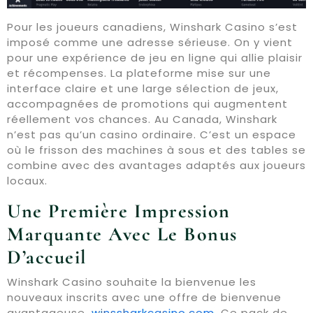
Pour les joueurs canadiens, Winshark Casino s’est
imposé comme une adresse sérieuse. On y vient
pour une expérience de jeu en ligne qui allie plaisir
et récompenses. La plateforme mise sur une
interface claire et une large sélection de jeux,
accompagnées de promotions qui augmentent
réellement vos chances. Au Canada, Winshark
n’est pas qu’un casino ordinaire. C’est un espace
où le frisson des machines à sous et des tables se
combine avec des avantages adaptés aux joueurs
locaux.
Une Première Impression
Marquante Avec Le Bonus
D’accueil
Winshark Casino souhaite la bienvenue les
nouveaux inscrits avec une offre de bienvenue
avantageuse,
winssharkcasino.com
. Ce pack de