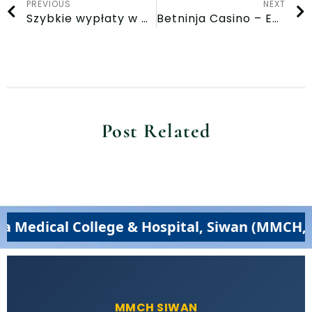
PREVIOUS
NEXT
Szybkie wypłaty w Winshark Casino dla graczy z Polski
Betninja Casino – Enjoy Live Roulette and Blackjack in Canada
Post Related
l College & Hospital, Siwan (MMCH,Siwan) – 
MMCH SIWAN