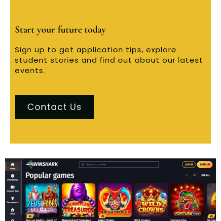
Start your future today
Sign up to get application tips, explore
student stories and find out about our latest
events.
Contact Us