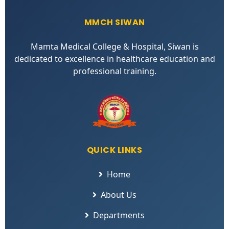
MMCH SIWAN
Mamta Medical College & Hospital, Siwan is
dedicated to excellence in healthcare education and
professional training.
QUICK LINKS
Home
About Us
Departments