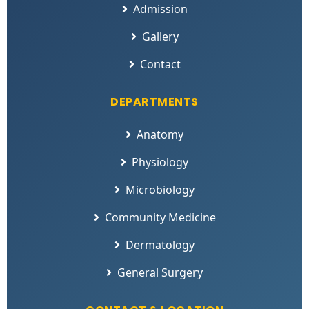
Admission
Gallery
Contact
DEPARTMENTS
Anatomy
Physiology
Microbiology
Community Medicine
Dermatology
General Surgery