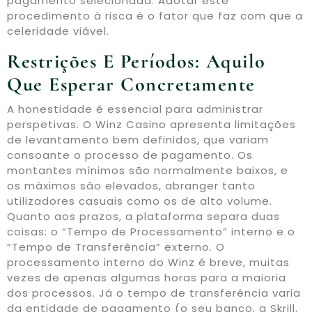
pagamento selecionada. Adotar este
procedimento à risca é o fator que faz com que a
celeridade viável.
Restrições E Períodos: Aquilo
Que Esperar Concretamente
A honestidade é essencial para administrar
perspetivas. O Winz Casino apresenta limitações
de levantamento bem definidos, que variam
consoante o processo de pagamento. Os
montantes mínimos são normalmente baixos, e
os máximos são elevados, abranger tanto
utilizadores casuais como os de alto volume.
Quanto aos prazos, a plataforma separa duas
coisas: o “Tempo de Processamento” interno e o
“Tempo de Transferência” externo. O
processamento interno do Winz é breve, muitas
vezes de apenas algumas horas para a maioria
dos processos. Já o tempo de transferência varia
da entidade de pagamento (o seu banco, a Skrill,