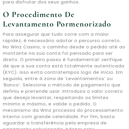
para disfrutar dos seus ganhos.
O Procedimento De
Levantamento Pormenorizado
Para assegurar que tudo corre com a maior
rapidez, é necessário adotar o percurso correto.
No Winz Casino, o caminho desde o pedido até ao
montante na sua conta foi pensado para ser
direto. O primeiro passo é fundamental: verifique
de que a sua conta está totalmente autenticada
(KYC). Isso evita contratempos logo de início. Em
seguida, entre à zona de ‘Levantamentos’ ou
‘Banco’. Selecione o método de pagamento que
definiu e pretende usar. Introduza o valor correto
que deseja levantar, respeitando os limites
mínimo e máximo, e valide o pedido. O
mecanismo da Winz processa do processamento
interno com grande celeridade. Por fim, basta
aguardar a transferência pela empresa de