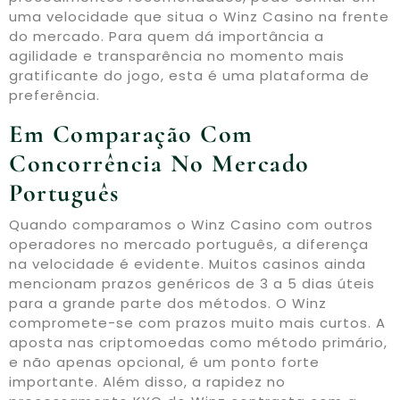
uma velocidade que situa o Winz Casino na frente
do mercado. Para quem dá importância a
agilidade e transparência no momento mais
gratificante do jogo, esta é uma plataforma de
preferência.
Em Comparação Com
Concorrência No Mercado
Português
Quando comparamos o Winz Casino com outros
operadores no mercado português, a diferença
na velocidade é evidente. Muitos casinos ainda
mencionam prazos genéricos de 3 a 5 dias úteis
para a grande parte dos métodos. O Winz
compromete-se com prazos muito mais curtos. A
aposta nas criptomoedas como método primário,
e não apenas opcional, é um ponto forte
importante. Além disso, a rapidez no