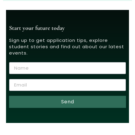
Start your future today
Sign up to get application tips, explore
student stories and find out about our latest
events.
Send