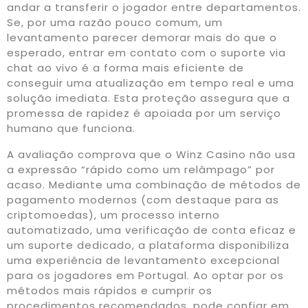
andar a transferir o jogador entre departamentos.
Se, por uma razão pouco comum, um
levantamento parecer demorar mais do que o
esperado, entrar em contato com o suporte via
chat ao vivo é a forma mais eficiente de
conseguir uma atualização em tempo real e uma
solução imediata. Esta proteção assegura que a
promessa de rapidez é apoiada por um serviço
humano que funciona.
A avaliação comprova que o Winz Casino não usa
a expressão “rápido como um relâmpago” por
acaso. Mediante uma combinação de métodos de
pagamento modernos (com destaque para as
criptomoedas), um processo interno
automatizado, uma verificação de conta eficaz e
um suporte dedicado, a plataforma disponibiliza
uma experiência de levantamento excepcional
para os jogadores em Portugal. Ao optar por os
métodos mais rápidos e cumprir os
procedimentos recomendados, pode confiar em