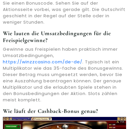
Sie einen Bonuscode. Sehen Sie auf der
Aktionsseite vorbei, was gerade gilt. Die Gutschrift
geschieht in der Regel auf der Stelle oder in
weniger Stunden.
Wie lauten die Umsatzbedingungen für die
Freispielgewinne?
Gewinne aus Freispielen haben praktisch immer
Umsatzbedingungen,
https://winzzcasino.com/de-de/
. Typisch ist ein
Multiplikator wie das 35-fache des Bonusgewinns.
Dieser Betrag muss umgesetzt werden, bevor Sie
eine Auszahlung beantragen können. Der genaue
Multiplikator und die erlaubten Spiele stehen in
den Bonusbedingungen der Aktion. Slots zählen
meist komplett.
Wie läuft der Cashback-Bonus genau?