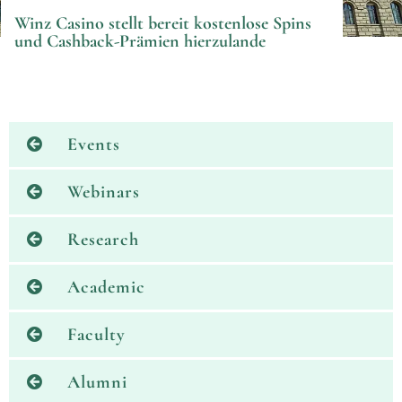
Winz Casino stellt bereit kostenlose Spins
und Cashback-Prämien hierzulande
Events
Webinars
Research
Academic
Faculty
Alumni