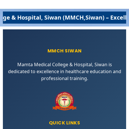
l, Siwan (MMCH,Siwan) – Excellence in Medi
MMCH SIWAN
Mamta Medical College & Hospital, Siwan is
dedicated to excellence in healthcare education and
professional training.
QUICK LINKS