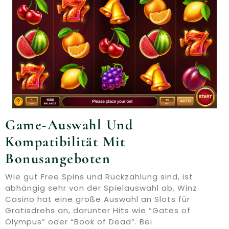
Game-Auswahl Und
Kompatibilität Mit
Bonusangeboten
Wie gut Free Spins und Rückzahlung sind, ist
abhängig sehr von der Spielauswahl ab. Winz
Casino hat eine große Auswahl an Slots für
Gratisdrehs an, darunter Hits wie “Gates of
Olympus” oder “Book of Dead”. Bei