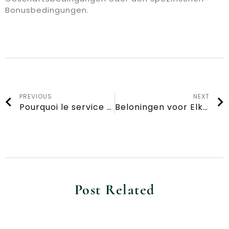
Bonusbedingungen.
PREVIOUS
NEXT
Pourquoi le service client d’Instant Casino m’a impressionnné : l’parcours d’un joueur en Suisse
Beloningen voor Elke Weddenschap die Je Plaatst bij Spingranny Casino in België
Post Related