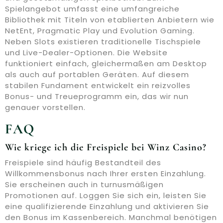
Spielangebot umfasst eine umfangreiche
Bibliothek mit Titeln von etablierten Anbietern wie
NetEnt, Pragmatic Play und Evolution Gaming.
Neben Slots existieren traditionelle Tischspiele
und Live-Dealer-Optionen. Die Website
funktioniert einfach, gleichermaßen am Desktop
als auch auf portablen Geräten. Auf diesem
stabilen Fundament entwickelt ein reizvolles
Bonus- und Treueprogramm ein, das wir nun
genauer vorstellen.
FAQ
Wie kriege ich die Freispiele bei Winz Casino?
Freispiele sind häufig Bestandteil des
Willkommensbonus nach Ihrer ersten Einzahlung.
Sie erscheinen auch in turnusmäßigen
Promotionen auf. Loggen Sie sich ein, leisten Sie
eine qualifizierende Einzahlung und aktivieren Sie
den Bonus im Kassenbereich. Manchmal benötigen