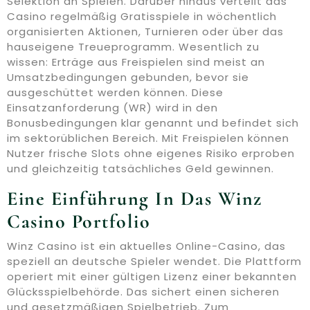
Selektion an Spielen. Darüber hinaus verteilt das
Casino regelmäßig Gratisspiele in wöchentlich
organisierten Aktionen, Turnieren oder über das
hauseigene Treueprogramm. Wesentlich zu
wissen: Erträge aus Freispielen sind meist an
Umsatzbedingungen gebunden, bevor sie
ausgeschüttet werden können. Diese
Einsatzanforderung (WR) wird in den
Bonusbedingungen klar genannt und befindet sich
im sektorüblichen Bereich. Mit Freispielen können
Nutzer frische Slots ohne eigenes Risiko erproben
und gleichzeitig tatsächliches Geld gewinnen.
Eine Einführung In Das Winz
Casino Portfolio
Winz Casino ist ein aktuelles Online-Casino, das
speziell an deutsche Spieler wendet. Die Plattform
operiert mit einer gültigen Lizenz einer bekannten
Glücksspielbehörde. Das sichert einen sicheren
und gesetzmäßigen Spielbetrieb. Zum