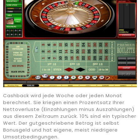
Cashback wird jede Woche oder jeden Monat
berechnet. Sie kriegen einen Prozentsatz Ihrer
Nettoverluste (Einzahlungen minus Auszahlungen)
aus diesem Zeitraum zurück. 10% sind ein typischer
Wert. Der gutgeschriebene Betrag ist selbst
Bonusgeld und hat eigene, meist niedrigere
Umsatzbedingungen.