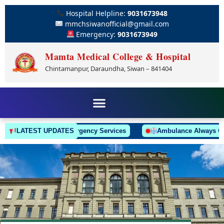
Hospital Helpline:
9031673948
mmchsiwanofficial@gmail.com
Emergency:
9031673949
Mamta Medical College & Hospital
Chintamanpur, Daraundha, Siwan – 841404
LATEST UPDATES
24/7 Emergency Services
Ambulance Always On Call