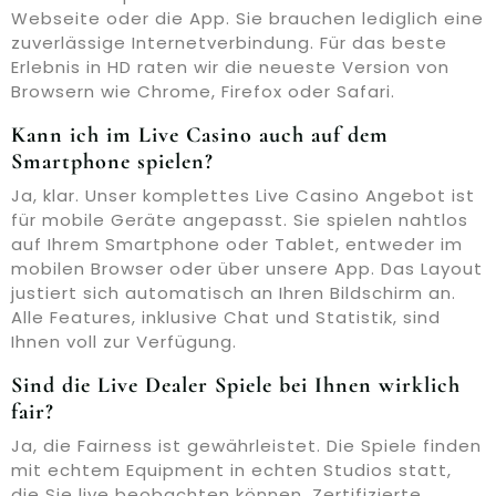
Webseite oder die App. Sie brauchen lediglich eine
zuverlässige Internetverbindung. Für das beste
Erlebnis in HD raten wir die neueste Version von
Browsern wie Chrome, Firefox oder Safari.
Kann ich im Live Casino auch auf dem
Smartphone spielen?
Ja, klar. Unser komplettes Live Casino Angebot ist
für mobile Geräte angepasst. Sie spielen nahtlos
auf Ihrem Smartphone oder Tablet, entweder im
mobilen Browser oder über unsere App. Das Layout
justiert sich automatisch an Ihren Bildschirm an.
Alle Features, inklusive Chat und Statistik, sind
Ihnen voll zur Verfügung.
Sind die Live Dealer Spiele bei Ihnen wirklich
fair?
Ja, die Fairness ist gewährleistet. Die Spiele finden
mit echtem Equipment in echten Studios statt,
die Sie live beobachten können. Zertifizierte