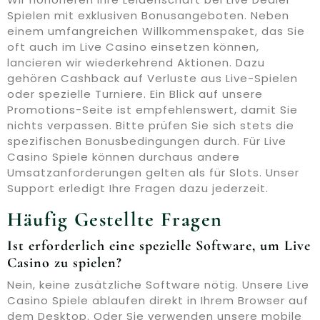
Spielen mit exklusiven Bonusangeboten. Neben
einem umfangreichen Willkommenspaket, das Sie
oft auch im Live Casino einsetzen können,
lancieren wir wiederkehrend Aktionen. Dazu
gehören Cashback auf Verluste aus Live-Spielen
oder spezielle Turniere. Ein Blick auf unsere
Promotions-Seite ist empfehlenswert, damit Sie
nichts verpassen. Bitte prüfen Sie sich stets die
spezifischen Bonusbedingungen durch. Für Live
Casino Spiele können durchaus andere
Umsatzanforderungen gelten als für Slots. Unser
Support erledigt Ihre Fragen dazu jederzeit.
Häufig Gestellte Fragen
Ist erforderlich eine spezielle Software, um Live
Casino zu spielen?
Nein, keine zusätzliche Software nötig. Unsere Live
Casino Spiele ablaufen direkt in Ihrem Browser auf
dem Desktop. Oder Sie verwenden unsere mobile