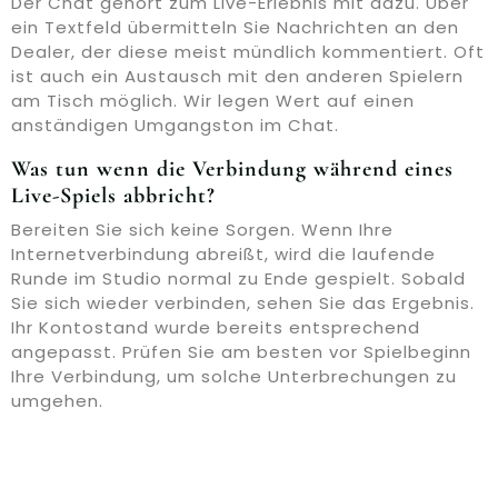
Der Chat gehört zum Live-Erlebnis mit dazu. Über
ein Textfeld übermitteln Sie Nachrichten an den
Dealer, der diese meist mündlich kommentiert. Oft
ist auch ein Austausch mit den anderen Spielern
am Tisch möglich. Wir legen Wert auf einen
anständigen Umgangston im Chat.
Was tun wenn die Verbindung während eines
Live-Spiels abbricht?
Bereiten Sie sich keine Sorgen. Wenn Ihre
Internetverbindung abreißt, wird die laufende
Runde im Studio normal zu Ende gespielt. Sobald
Sie sich wieder verbinden, sehen Sie das Ergebnis.
Ihr Kontostand wurde bereits entsprechend
angepasst. Prüfen Sie am besten vor Spielbeginn
Ihre Verbindung, um solche Unterbrechungen zu
umgehen.