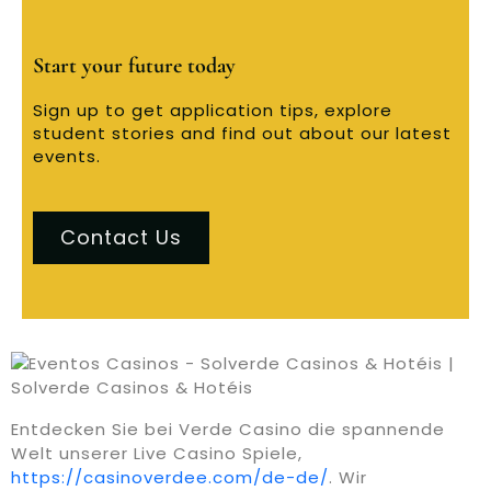
Start your future today
Sign up to get application tips, explore
student stories and find out about our latest
events.
Contact Us
Entdecken Sie bei Verde Casino die spannende
Welt unserer Live Casino Spiele,
https://casinoverdee.com/de-de/
. Wir