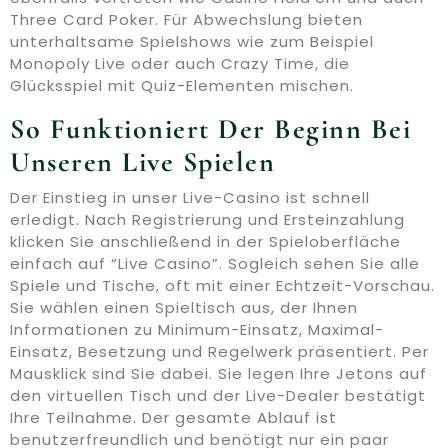
Three Card Poker. Für Abwechslung bieten
unterhaltsame Spielshows wie zum Beispiel
Monopoly Live oder auch Crazy Time, die
Glücksspiel mit Quiz-Elementen mischen.
So Funktioniert Der Beginn Bei
Unseren Live Spielen
Der Einstieg in unser Live-Casino ist schnell
erledigt. Nach Registrierung und Ersteinzahlung
klicken Sie anschließend in der Spieloberfläche
einfach auf “Live Casino”. Sogleich sehen Sie alle
Spiele und Tische, oft mit einer Echtzeit-Vorschau.
Sie wählen einen Spieltisch aus, der Ihnen
Informationen zu Minimum-Einsatz, Maximal-
Einsatz, Besetzung und Regelwerk präsentiert. Per
Mausklick sind Sie dabei. Sie legen Ihre Jetons auf
den virtuellen Tisch und der Live-Dealer bestätigt
Ihre Teilnahme. Der gesamte Ablauf ist
benutzerfreundlich und benötigt nur ein paar