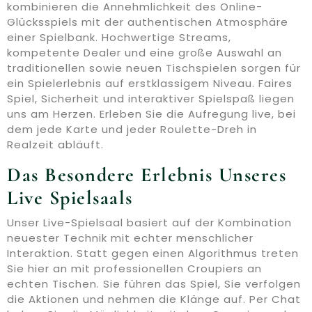
kombinieren die Annehmlichkeit des Online-
Glücksspiels mit der authentischen Atmosphäre
einer Spielbank. Hochwertige Streams,
kompetente Dealer und eine große Auswahl an
traditionellen sowie neuen Tischspielen sorgen für
ein Spielerlebnis auf erstklassigem Niveau. Faires
Spiel, Sicherheit und interaktiver Spielspaß liegen
uns am Herzen. Erleben Sie die Aufregung live, bei
dem jede Karte und jeder Roulette-Dreh in
Realzeit abläuft.
Das Besondere Erlebnis Unseres
Live Spielsaals
Unser Live-Spielsaal basiert auf der Kombination
neuester Technik mit echter menschlicher
Interaktion. Statt gegen einen Algorithmus treten
Sie hier an mit professionellen Croupiers an
echten Tischen. Sie führen das Spiel, Sie verfolgen
die Aktionen und nehmen die Klänge auf. Per Chat