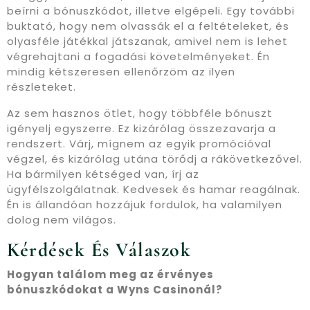
beírni a bónuszkódot, illetve elgépeli. Egy további
buktató, hogy nem olvassák el a feltételeket, és
olyasféle játékkal játszanak, amivel nem is lehet
végrehajtani a fogadási követelményeket. Én
mindig kétszeresen ellenőrzöm az ilyen
részleteket.
Az sem hasznos ötlet, hogy többféle bónuszt
igényelj egyszerre. Ez kizárólag összezavarja a
rendszert. Várj, mígnem az egyik promócióval
végzel, és kizárólag utána törődj a rákövetkezővel.
Ha bármilyen kétséged van, írj az
ügyfélszolgálatnak. Kedvesek és hamar reagálnak.
Én is állandóan hozzájuk fordulok, ha valamilyen
dolog nem világos.
Kérdések És Válaszok
Hogyan találom meg az érvényes
bónuszkódokat a Wyns Casinonál?