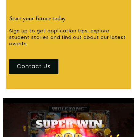
Start your future today
Sign up to get application tips, explore
student stories and find out about our latest
events.
Contact Us