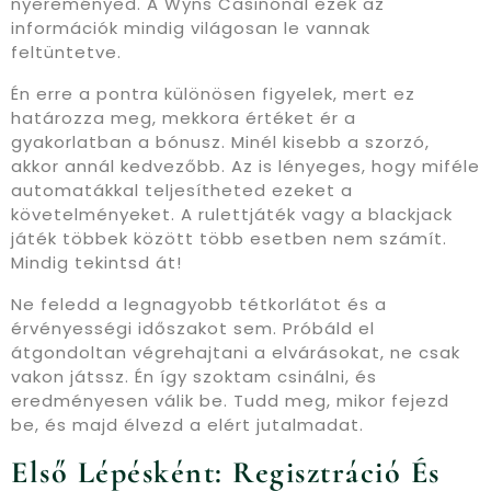
nyereményed. A Wyns Casinónál ezek az
információk mindig világosan le vannak
feltüntetve.
Én erre a pontra különösen figyelek, mert ez
határozza meg, mekkora értéket ér a
gyakorlatban a bónusz. Minél kisebb a szorzó,
akkor annál kedvezőbb. Az is lényeges, hogy miféle
automatákkal teljesítheted ezeket a
követelményeket. A rulettjáték vagy a blackjack
játék többek között több esetben nem számít.
Mindig tekintsd át!
Ne feledd a legnagyobb tétkorlátot és a
érvényességi időszakot sem. Próbáld el
átgondoltan végrehajtani a elvárásokat, ne csak
vakon játssz. Én így szoktam csinálni, és
eredményesen válik be. Tudd meg, mikor fejezd
be, és majd élvezd a elért jutalmadat.
Első Lépésként: Regisztráció És