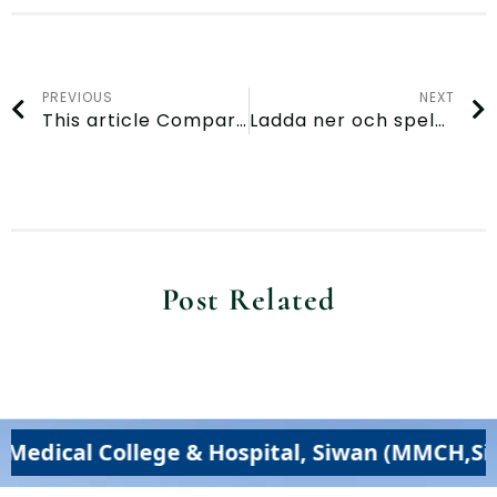
PREVIOUS
NEXT
This article Compared Magius Casino Mobile Orientation Options Flexibility for Canada
Ladda ner och spela överallt med Spinoloco Casino App i Sverige
Post Related
ollege & Hospital, Siwan (MMCH,Siwan) – Exc