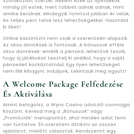
szórakozást szerzel. Nekem ezek az ajándékok
mindig jól estek, mert többet adnak adnak, mint
amibe kerülnek. Mindegyik forintod jobban ér velük,
és teljes perc telve lesz lehetőségekkel. Használd
ki őket!
Online kaszinózni nem csak a szerencsén alapszik.
Az okos döntések is fontosak. A bónuszok efféle
okos döntések: emelik a pénzed, lehetővé teszik,
hogy új játékokat tesztelj ki anélkül, hogy a saját
pénzedet kockáztatnád. Egy ilyen lehetőséget
nem illik kihagyni. Induljunk, tekintsük meg együtt!
A Welcome Package Felfedezése
És Aktiválása
Amint belogolsz, a Wyns Casino üdvözlő csomagja
köszönt. Keresd meg a „Bónuszok” vagy
„Promóciók” menüpontot, ahol minden adat fenn
van tüntetve. Én szeretem átnézni az összes
ajánlatot, mielőtt választok. Rendszerint egy