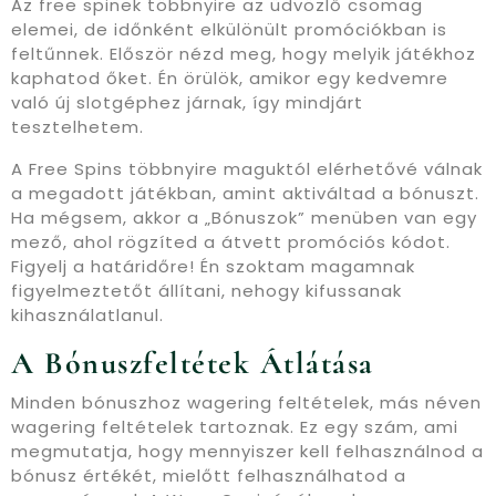
Az free spinek többnyire az üdvözlő csomag
elemei, de időnként elkülönült promóciókban is
feltűnnek. Először nézd meg, hogy melyik játékhoz
kaphatod őket. Én örülök, amikor egy kedvemre
való új slotgéphez járnak, így mindjárt
tesztelhetem.
A Free Spins többnyire maguktól elérhetővé válnak
a megadott játékban, amint aktiváltad a bónuszt.
Ha mégsem, akkor a „Bónuszok” menüben van egy
mező, ahol rögzíted a átvett promóciós kódot.
Figyelj a határidőre! Én szoktam magamnak
figyelmeztetőt állítani, nehogy kifussanak
kihasználatlanul.
A Bónuszfeltétek Átlátása
Minden bónuszhoz wagering feltételek, más néven
wagering feltételek tartoznak. Ez egy szám, ami
megmutatja, hogy mennyiszer kell felhasználnod a
bónusz értékét, mielőtt felhasználhatod a