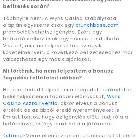
befizetés során?
Többnyire nem. A Wyns Casino szabályzata
alapján egyszerre csak egy
crunchbase.com
promóciót vehetsz igénybe. Ezért egy
befizetésedhez csak egy bónusz rendelhető.
Viszont, miután teljesítetted az egyik
követelményeit, a következő befizetésedhez már
választhatsz egy másik ajánlatot.
Mi történik, ha nem teljesítem a bónusz
fogadási feltételeit időben?
Ha nem tudod teljesíteni a megadott időkorláton
belül teljesíteni a fogadási előírásokat,
Wyns
Casino Asztali Verzió
, akkor elvész a bónusz
értékét és az abból eredő nyereményeket is.
Emiatt fontos, hogy az igénylés előtt tudj róla a
határidővel, és úgy alakítsd ki a játékodat.
<
strong
>Merre ellenőrizhetem a bónuszfeltételeim