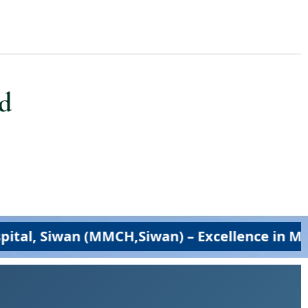
ed
an) – Excellence in Medical Education & Ca