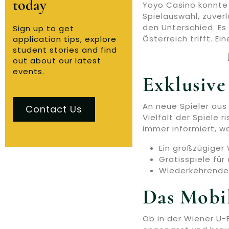
today
Yoyo Casino konnte 
Spielauswahl, zuver
den Unterschied. Es 
Sign up to get
Österreich trifft. E
application tips, explore
student stories and find
out about our latest
events.
Exklusive
An neue Spieler aus
Contact Us
Vielfalt der Spiele 
immer informiert, w
Ein großzügiger
Gratisspiele fü
Wiederkehrende 
Das Mobil
Ob in der Wiener U-B