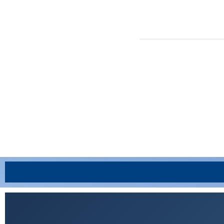
Welcome to Mamta 