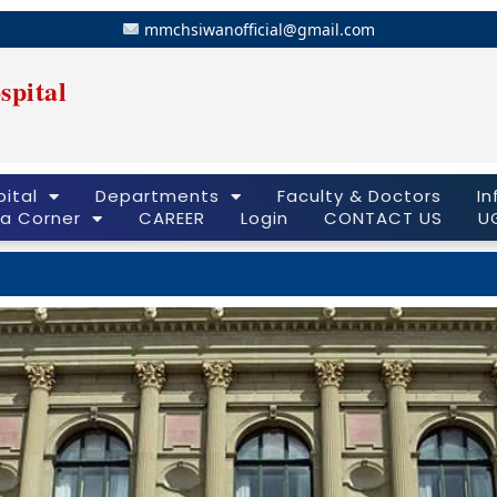
mmchsiwanofficial@gmail.com
spital
ital
Departments
Faculty & Doctors
In
a Corner
CAREER
Login
CONTACT US
U