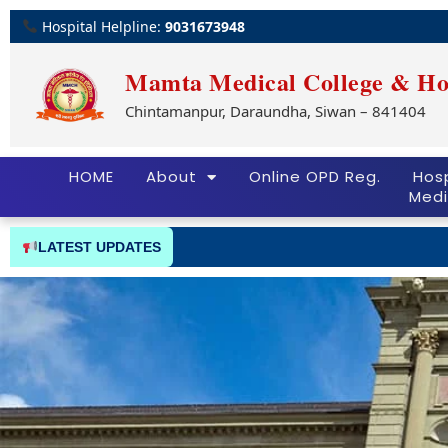
Hospital Helpline:
9031673948
Mamta Medical College & Ho
Chintamanpur, Daraundha, Siwan – 841404
HOME
About
Online OPD Reg.
Hosp
Medi
LATEST UPDATES