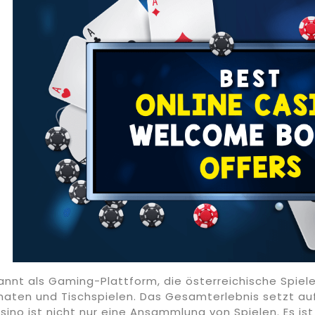
nnt als Gaming-Plattform, die österreichische Spieler
en und Tischspielen. Das Gesamterlebnis setzt auf S
ino ist nicht nur eine Ansammlung von Spielen. Es ist