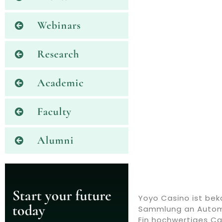
Webinars
Research
Academic
Faculty
Alumni
Start your future
Yoyo Casino ist beka
today
Sammlung an Automat
Ein hochwertiges Cas