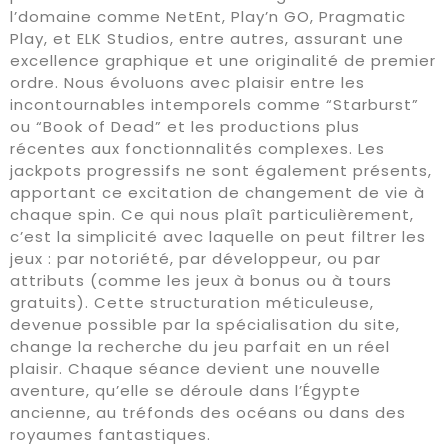
l’domaine comme NetEnt, Play’n GO, Pragmatic
Play, et ELK Studios, entre autres, assurant une
excellence graphique et une originalité de premier
ordre. Nous évoluons avec plaisir entre les
incontournables intemporels comme “Starburst”
ou “Book of Dead” et les productions plus
récentes aux fonctionnalités complexes. Les
jackpots progressifs ne sont également présents,
apportant ce excitation de changement de vie à
chaque spin. Ce qui nous plaît particulièrement,
c’est la simplicité avec laquelle on peut filtrer les
jeux : par notoriété, par développeur, ou par
attributs (comme les jeux à bonus ou à tours
gratuits). Cette structuration méticuleuse,
devenue possible par la spécialisation du site,
change la recherche du jeu parfait en un réel
plaisir. Chaque séance devient une nouvelle
aventure, qu’elle se déroule dans l’Égypte
ancienne, au tréfonds des océans ou dans des
royaumes fantastiques.