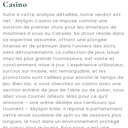
Casino
Suite à cette analyse détaillée, notre verdict est
net : AllySpin Casino se impose comme une
solution de premier choix pour les amateurs de
machines à sous au Canada. Sa atout réside dans
sa expertise assumée, offrant une plongée
intense et de premium dans l’univers des slots,
sans détournements. La collection de jeux, issue
chez les plus grands fournisseurs, est vaste et
constamment mise à jour. L’expérience utilisateur,
surtout sur mobile, est remarquable, et les
promotions sont taillées pour enrichir le temps de
jeu. Bien sûr, si vous cherchez un casino avec une
section entière de jeux de table ou de poker, vous
allez vous tourner ailleurs. Mais pour ce qu’il
annonce – une arène dédiée aux tambours qui
tournent – AllySpin brille. Il répond à parfaitement
cette envie soudaine de spin ou de sessions plus
longues, le tout dans un environnement protégé
et conçu pour le joueur. Pour nous, c’est une