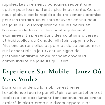
rapides. Les virements bancaires restent une
option pour les montants plus importants. Ce qui
nous plaît, c’est la rapidité de traitement promise
pour les retraits, un critère souvent décisif pour
les joueurs. La transparence sur les délais et
l’absence de frais cachés sont également
examinées. En présentant des solutions diverses
et habituelles au Canada, AllySpin supprime les
frictions potentielles et permet de se concentrer
sur l’essentiel : le jeu. C’est un signe de
professionnalisme et de respect envers la
communauté de joueurs qu’il sert.
Expérience Sur Mobile : Jouez Où
Vous Voulez
Dans un monde où la mobilité est reine,
l’expérience fournie par AllySpin sur smartphone et
tablette est absolument fantastique. Nous avons
exploré la plateforme sur divers appareils et