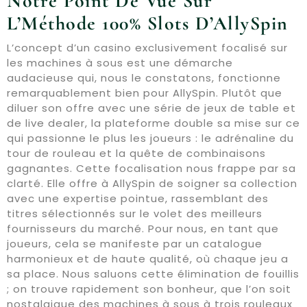
Notre Point De Vue Sur
L’Méthode 100% Slots D’AllySpin
L’concept d’un casino exclusivement focalisé sur
les machines à sous est une démarche
audacieuse qui, nous le constatons, fonctionne
remarquablement bien pour AllySpin. Plutôt que
diluer son offre avec une série de jeux de table et
de live dealer, la plateforme double sa mise sur ce
qui passionne le plus les joueurs : le adrénaline du
tour de rouleau et la quête de combinaisons
gagnantes. Cette focalisation nous frappe par sa
clarté. Elle offre à AllySpin de soigner sa collection
avec une expertise pointue, rassemblant des
titres sélectionnés sur le volet des meilleurs
fournisseurs du marché. Pour nous, en tant que
joueurs, cela se manifeste par un catalogue
harmonieux et de haute qualité, où chaque jeu a
sa place. Nous saluons cette élimination de fouillis
; on trouve rapidement son bonheur, que l’on soit
nostalgique des machines à sous à trois rouleaux