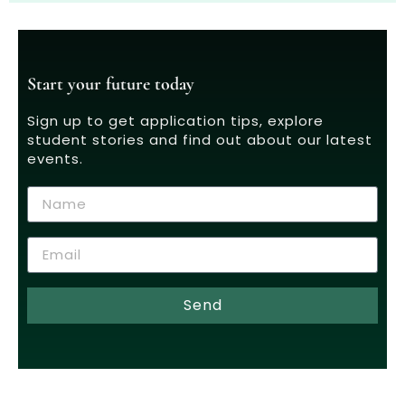
Start your future today
Sign up to get application tips, explore
student stories and find out about our latest
events.
Send