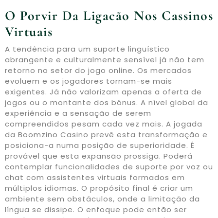
O Porvir Da Ligacão Nos Cassinos
Virtuais
A tendência para um suporte linguístico
abrangente e culturalmente sensível já não tem
retorno no setor do jogo online. Os mercados
evoluem e os jogadores tornam-se mais
exigentes. Já não valorizam apenas a oferta de
jogos ou o montante dos bónus. A nível global da
experiência e a sensação de serem
compreendidos pesam cada vez mais. A jogada
da Boomzino Casino prevê esta transformação e
posiciona-a numa posição de superioridade. É
provável que esta expansão prossiga. Poderá
contemplar funcionalidades de suporte por voz ou
chat com assistentes virtuais formados em
múltiplos idiomas. O propósito final é criar um
ambiente sem obstáculos, onde a limitação da
língua se dissipe. O enfoque pode então ser