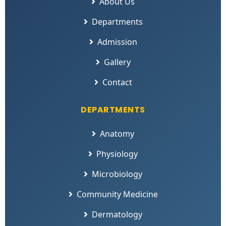
About Us
Departments
Admission
Gallery
Contact
DEPARTMENTS
Anatomy
Physiology
Microbiology
Community Medicine
Dermatology