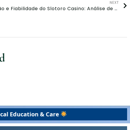
NEXT
Autorização e Fiabilidade do Slotoro Casino: Análise de Fiabilidade para Portugal
ed
e