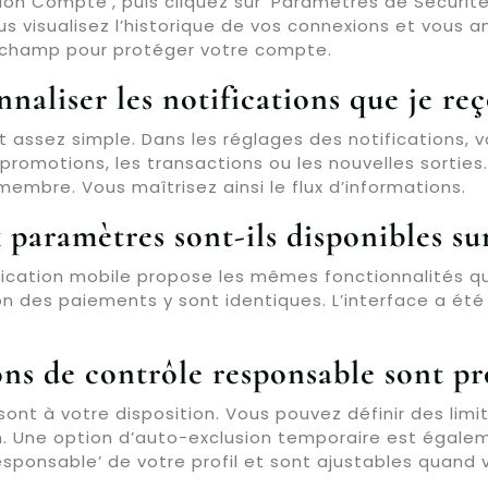
Mon Compte’, puis cliquez sur ‘Paramètres de Sécurité
us visualisez l’historique de vos connexions et vous 
e-champ pour protéger votre compte.
nnaliser les notifications que je reç
t assez simple. Dans les réglages des notifications,
 promotions, les transactions ou les nouvelles sorties
embre. Vous maîtrisez ainsi le flux d’informations.
paramètres sont-ils disponibles sur
ication mobile propose les mêmes fonctionnalités que 
on des paiements y sont identiques. L’interface a été 
.
ons de contrôle responsable sont pr
ont à votre disposition. Vous pouvez définir des limi
 Une option d’auto-exclusion temporaire est égaleme
esponsable’ de votre profil et sont ajustables quand 