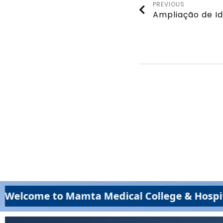
PREVIOUS
edical College & Hospital, Siwan (MMCH,Siwa