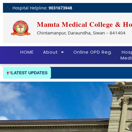
Hospital Helpline:
9031673948
Mamta Medical College & Ho
Chintamanpur, Daraundha, Siwan – 841404
HOME
About
Online OPD Reg.
Hosp
Medi
LATEST UPDATES