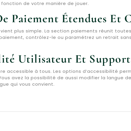
 fonction de votre manière de jouer.
e Paiement Étendues Et C
vient plus simple. La section paiements réunit tout
iement, contrôlez-le ou paramétrez un retrait sans q
lité Utilisateur Et Suppor
re accessible à tous. Les options d’accessibilité pe
ous avez la possibilité de aussi modifier la langue de l
ngue qui vous convient.