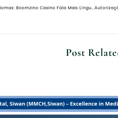
Ampliação de Idiomas: Boomzino Casino Fala Mais Línguas em Portugal
Post Relat
n) – Excellence in Medical Education & Car