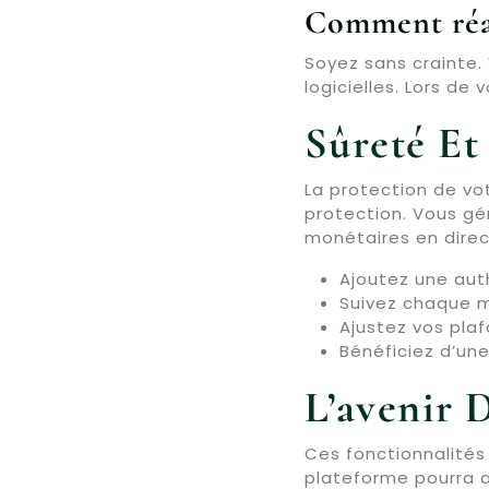
Comment réagi
Soyez sans crainte. 
logicielles. Lors de
Sûreté Et
La protection de vo
protection. Vous gé
monétaires en direct
Ajoutez une auth
Suivez chaque m
Ajustez vos pla
Bénéficiez d’un
L’avenir 
Ces fonctionnalités 
plateforme pourra a