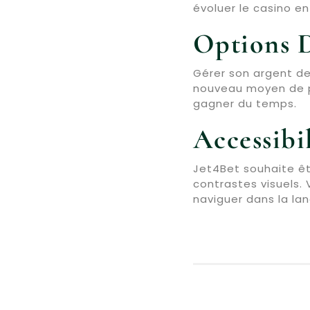
évoluer le casino en
Options D
Gérer son argent de
nouveau moyen de pa
gagner du temps.
Accessibi
Jet4Bet souhaite êt
contrastes visuels. V
naviguer dans la la