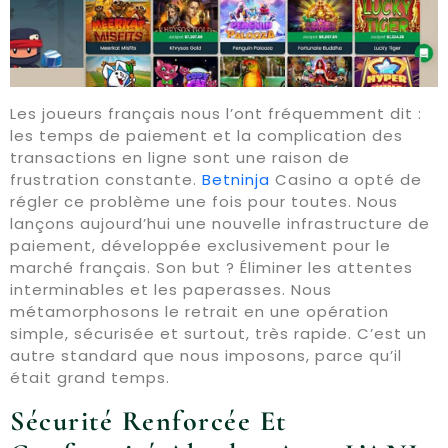
Les joueurs français nous l’ont fréquemment dit :
les temps de paiement et la complication des
transactions en ligne sont une raison de
frustration constante.
Betninja
Casino a opté de
régler ce problème une fois pour toutes. Nous
lançons aujourd’hui une nouvelle infrastructure de
paiement, développée exclusivement pour le
marché français. Son but ? Éliminer les attentes
interminables et les paperasses. Nous
métamorphosons le retrait en une opération
simple, sécurisée et surtout, très rapide. C’est un
autre standard que nous imposons, parce qu’il
était grand temps.
Sécurité Renforcée Et