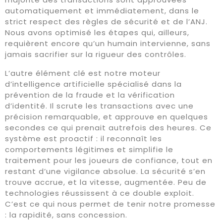
automatiquement et immédiatement, dans le
strict respect des règles de sécurité et de l’ANJ.
Nous avons optimisé les étapes qui, ailleurs,
requièrent encore qu’un humain intervienne, sans
jamais sacrifier sur la rigueur des contrôles.
L’autre élément clé est notre moteur
d’intelligence artificielle spécialisé dans la
prévention de la fraude et la vérification
d’identité. Il scrute les transactions avec une
précision remarquable, et approuve en quelques
secondes ce qui prenait autrefois des heures. Ce
système est proactif : il reconnaît les
comportements légitimes et simplifie le
traitement pour les joueurs de confiance, tout en
restant d’une vigilance absolue. La sécurité s’en
trouve accrue, et la vitesse, augmentée. Peu de
technologies réussissent à ce double exploit.
C’est ce qui nous permet de tenir notre promesse
: la rapidité, sans concession.