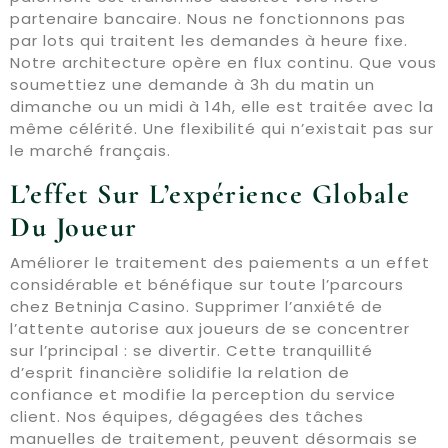
partenaire bancaire. Nous ne fonctionnons pas
par lots qui traitent les demandes à heure fixe.
Notre architecture opère en flux continu. Que vous
soumettiez une demande à 3h du matin un
dimanche ou un midi à 14h, elle est traitée avec la
même célérité. Une flexibilité qui n’existait pas sur
le marché français.
L’effet Sur L’expérience Globale
Du Joueur
Améliorer le traitement des paiements a un effet
considérable et bénéfique sur toute l’parcours
chez Betninja Casino. Supprimer l’anxiété de
l’attente autorise aux joueurs de se concentrer
sur l’principal : se divertir. Cette tranquillité
d’esprit financière solidifie la relation de
confiance et modifie la perception du service
client. Nos équipes, dégagées des tâches
manuelles de traitement, peuvent désormais se