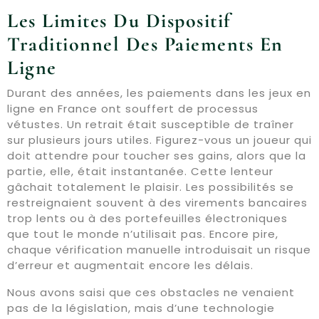
Les Limites Du Dispositif
Traditionnel Des Paiements En
Ligne
Durant des années, les paiements dans les jeux en
ligne en France ont souffert de processus
vétustes. Un retrait était susceptible de traîner
sur plusieurs jours utiles. Figurez-vous un joueur qui
doit attendre pour toucher ses gains, alors que la
partie, elle, était instantanée. Cette lenteur
gâchait totalement le plaisir. Les possibilités se
restreignaient souvent à des virements bancaires
trop lents ou à des portefeuilles électroniques
que tout le monde n’utilisait pas. Encore pire,
chaque vérification manuelle introduisait un risque
d’erreur et augmentait encore les délais.
Nous avons saisi que ces obstacles ne venaient
pas de la législation, mais d’une technologie