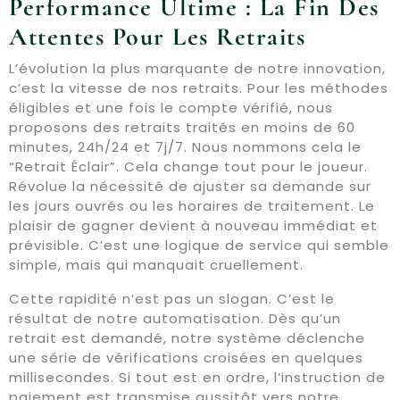
Performance Ultime : La Fin Des
Attentes Pour Les Retraits
L’évolution la plus marquante de notre innovation,
c’est la vitesse de nos retraits. Pour les méthodes
éligibles et une fois le compte vérifié, nous
proposons des retraits traités en moins de 60
minutes, 24h/24 et 7j/7. Nous nommons cela le
“Retrait Éclair”. Cela change tout pour le joueur.
Révolue la nécessité de ajuster sa demande sur
les jours ouvrés ou les horaires de traitement. Le
plaisir de gagner devient à nouveau immédiat et
prévisible. C’est une logique de service qui semble
simple, mais qui manquait cruellement.
Cette rapidité n’est pas un slogan. C’est le
résultat de notre automatisation. Dès qu’un
retrait est demandé, notre système déclenche
une série de vérifications croisées en quelques
millisecondes. Si tout est en ordre, l’instruction de
paiement est transmise aussitôt vers notre