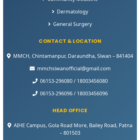
Dermatology
General Surgery
CONTACT & LOCATION
MMCH, Chintamanpur, Daraundha, Siwan – 841404
mmchsiwanofficial@gmail.com
06153-296080 / 18003456080
06153-296096 / 18003456096
HEAD OFFICE
AIHE Campus, Gola Road More, Bailey Road, Patna
– 801503