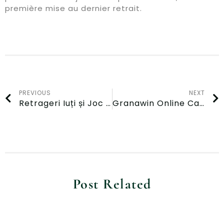
première mise au dernier retrait.
PREVIOUS
NEXT
Retrageri Iuți și Joc Cinstit în România cu Efbet Casino
Granawin Online Casino Lizenzierung und Richtlinie für faires Spiel für Deutschland
Post Related