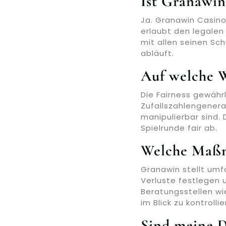
Ist Granawin
Ja. Granawin Casino
erlaubt den legalen
mit allen seinen Sch
abläuft.
Auf welche We
Die Fairness gewähr
Zufallszahlengenerat
manipulierbar sind.
Spielrunde fair ab.
Welche Maßn
Granawin stellt umf
Verluste festlegen u
Beratungsstellen wi
im Blick zu kontrollie
Sind meine D