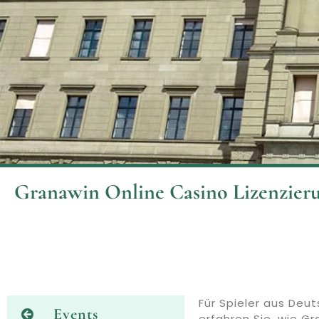
Granawin Online Casino Lizenzierun
Für Spieler aus Deut
Events
erfahren Sie, wie G