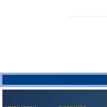
Welcome to