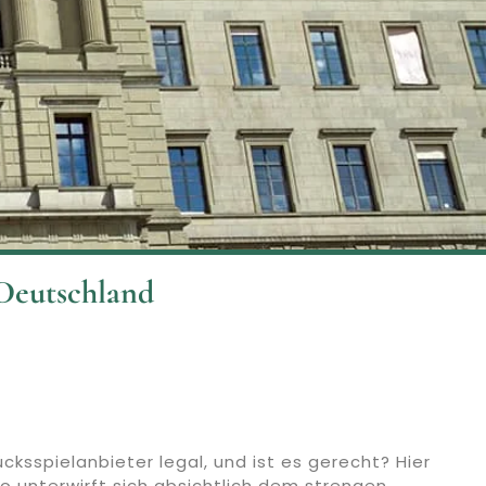
 Deutschland
cksspielanbieter legal, und ist es gerecht? Hier
no unterwirft sich absichtlich dem strengen