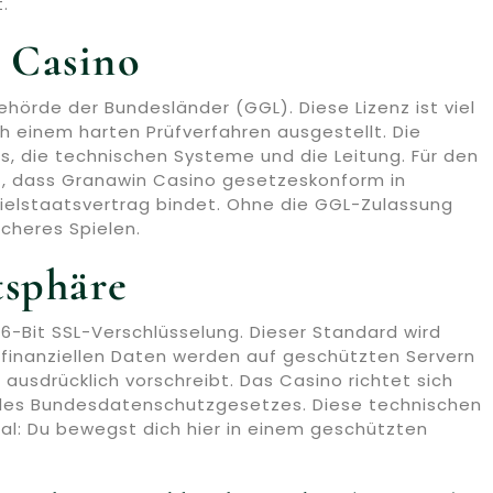
.
n Casino
hörde der Bundesländer (GGL). Diese Lizenz ist viel
ch einem harten Prüfverfahren ausgestellt. Die
rs, die technischen Systeme und die Leitung. Für den
igt, dass Granawin Casino gesetzeskonform in
ielstaatsvertrag bindet. Ohne die GGL-Zulassung
icheres Spielen.
tsphäre
6-Bit SSL-Verschlüsselung. Dieser Standard wird
 finanziellen Daten werden auf geschützten Servern
ausdrücklich vorschreibt. Das Casino richtet sich
 des Bundesdatenschutzgesetzes. Diese technischen
al: Du bewegst dich hier in einem geschützten