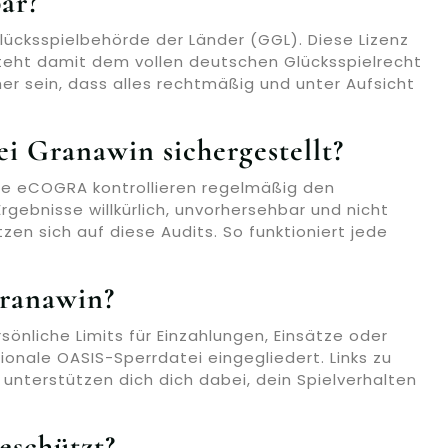
ar?
lücksspielbehörde der Länder (GGL). Diese Lizenz
rsteht damit dem vollen deutschen Glücksspielrecht
her sein, dass alles rechtmäßig und unter Aufsicht
ei Granawin sichergestellt?
ie eCOGRA kontrollieren regelmäßig den
rgebnisse willkürlich, unvorhersehbar und nicht
n sich auf diese Audits. So funktioniert jede
ranawin?
önliche Limits für Einzahlungen, Einsätze oder
ionale OASIS-Sperrdatei eingegliedert. Links zu
nterstützen dich dich dabei, dein Spielverhalten
eschützt?