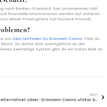
ung nach Banken-Standard. Das Unternehmen hält
und finanzielle Informationen werden auf sicheren
hutz deiner Privatsphäre hat höchste Priorität.
Problemen?
ice von
Dein Leitfaden Zu Granawin Casino
. Falls du
s Recht. Du darfst dich unentgeltlich an die
Dieses zweiteilige System gibt dir ein hohes Maß an
NEXT
Betalningsalternativet växer: Granawin Casino utökar bankalternativen i Sverige