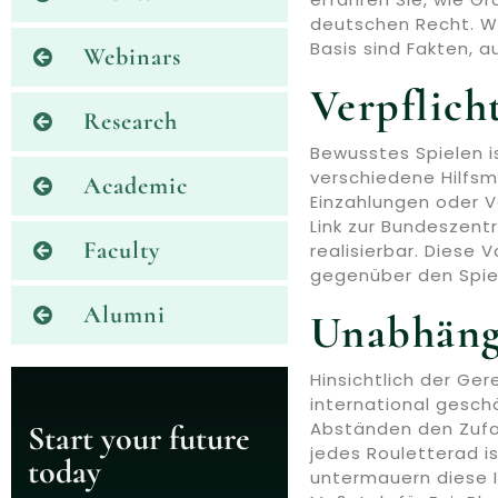
deutschen Recht. Was
Basis sind Fakten, a
Webinars
Verpflich
Research
Bewusstes Spielen i
verschiedene Hilfsm
Academic
Einzahlungen oder V
Link zur Bundeszentr
Faculty
realisierbar. Diese
gegenüber den Spie
Alumni
Unabhängi
Hinsichtlich der Ge
international gesch
Abständen den Zufal
Start your future
jedes Rouletterad i
today
untermauern diese In