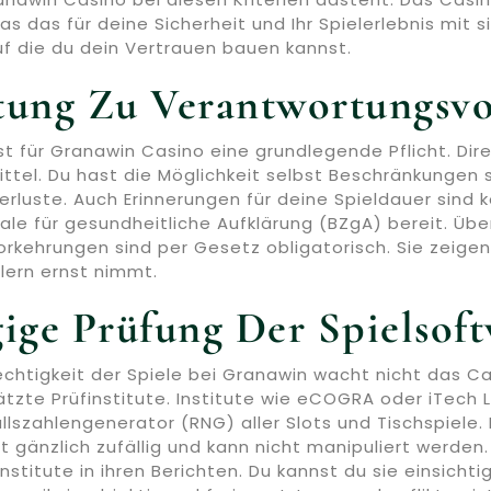
 das für deine Sicherheit und Ihr Spielerlebnis mit sich
uf die du dein Vertrauen bauen kannst.
tung Zu Verantwortungsvo
st für Granawin Casino eine grundlegende Pflicht. Dir
ittel. Du hast die Möglichkeit selbst Beschränkungen 
erluste. Auch Erinnerungen für deine Spieldauer sind 
ale für gesundheitliche Aufklärung (BZgA) bereit. Übe
 Vorkehrungen sind per Gesetz obligatorisch. Sie zeig
lern ernst nimmt.
ge Prüfung Der Spielsof
rechtigkeit der Spiele bei Granawin wacht nicht das 
ätzte Prüfinstitute. Institute wie eCOGRA oder iTech 
lszahlengenerator (RNG) aller Slots und Tischspiele. 
st gänzlich zufällig und kann nicht manipuliert werde
stitute in ihren Berichten. Du kannst du sie einsichti