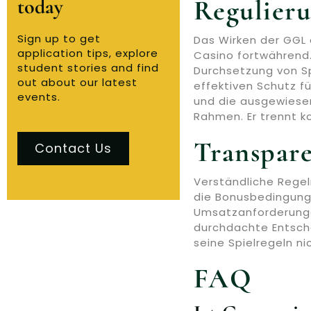
Regulier
today
Sign up to get
Das Wirken der GGL 
application tips, explore
Casino fortwährend
student stories and find
Durchsetzung von Spi
out about our latest
effektiven Schutz fü
events.
und die ausgewiesen
Rahmen. Er trennt k
Transpar
Contact Us
Verständliche Regel
die Bonusbedingunge
Umsatzanforderungen
durchdachte Entsche
seine Spielregeln nic
FAQ