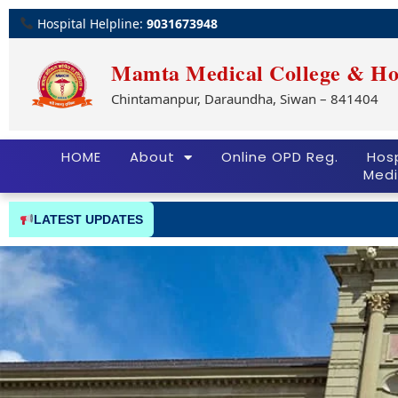
Hospital Helpline:
9031673948
Mamta Medical College & Ho
Chintamanpur, Daraundha, Siwan – 841404
HOME
About
Online OPD Reg.
Hosp
Medi
LATEST UPDATES