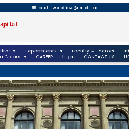
mmchsiwanofficial@gmail.com
spital
ital
Departments
Faculty & Doctors
In
a Corner
CAREER
Login
CONTACT US
U