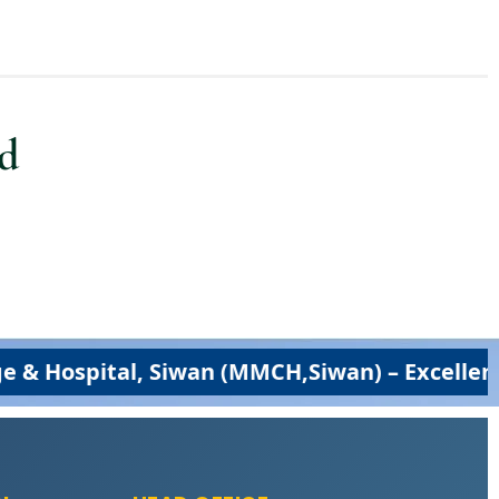
ed
MCH,Siwan) – Excellence in Medical Educati