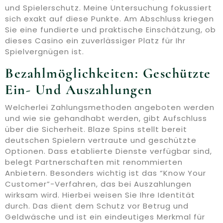
und Spielerschutz. Meine Untersuchung fokussiert
sich exakt auf diese Punkte. Am Abschluss kriegen
Sie eine fundierte und praktische Einschätzung, ob
dieses Casino ein zuverlässiger Platz für Ihr
Spielvergnügen ist.
Bezahlmöglichkeiten: Geschützte
Ein- Und Auszahlungen
Welcherlei Zahlungsmethoden angeboten werden
und wie sie gehandhabt werden, gibt Aufschluss
über die Sicherheit. Blaze Spins stellt bereit
deutschen Spielern vertraute und geschützte
Optionen. Dass etablierte Dienste verfügbar sind,
belegt Partnerschaften mit renommierten
Anbietern. Besonders wichtig ist das “Know Your
Customer”-Verfahren, das bei Auszahlungen
wirksam wird. Hierbei weisen Sie Ihre Identität
durch. Das dient dem Schutz vor Betrug und
Geldwäsche und ist ein eindeutiges Merkmal für