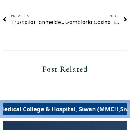
PREVIOUS
NEXT
Trustpilot-anmeldelser: Hvad spillerne udtrykker om Azurslot Casino i Danmark
Gambloria Casino: Estudio de su Casino en Vivo por un Participante Habitual de España
Post Related
ollege & Hospital, Siwan (MMCH,Siwan) – Ex