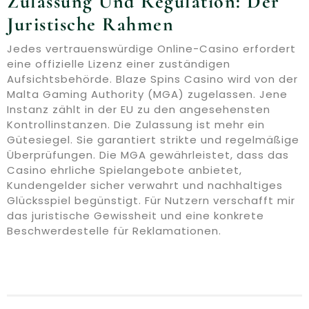
Zulassung Und Regulation: Der
Juristische Rahmen
Jedes vertrauenswürdige Online-Casino erfordert
eine offizielle Lizenz einer zuständigen
Aufsichtsbehörde. Blaze Spins Casino wird von der
Malta Gaming Authority (MGA) zugelassen. Jene
Instanz zählt in der EU zu den angesehensten
Kontrollinstanzen. Die Zulassung ist mehr ein
Gütesiegel. Sie garantiert strikte und regelmäßige
Überprüfungen. Die MGA gewährleistet, dass das
Casino ehrliche Spielangebote anbietet,
Kundengelder sicher verwahrt und nachhaltiges
Glücksspiel begünstigt. Für Nutzern verschafft mir
das juristische Gewissheit und eine konkrete
Beschwerdestelle für Reklamationen.