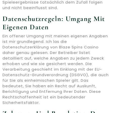
Spieleergebnisse tatsächlich dem Zufall folgen
und nicht beeinflusst sind.
Datenschutzregeln: Umgang Mit
Eigenen Daten
Ein offener Umgang mit meinen eigenen Angaben
ist mir grundlegend. Ich las die
Datenschutzerklärung von Blaze Spins Casino
daher genau gelesen. Der Betreiber listet
detailliert auf, welche Angaben zu jedem Zweck
erhoben und wie sie gesichert werden. Die
Verarbeitung geschieht im Einklang mit der EU-
Datenschutz-Grundverordnung (DSGVO), die auch
für Sie als einheimischen Spieler gilt. Das
bedeutet, Sie haben ein Recht auf Auskunft,
Berichtigung und Entfernung Ihrer Daten. Diese
Rechtschaffenheit ist ein bedeutender
Sicherheitsfaktor.