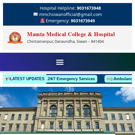
Hospital Helpline:
9031673948
mmchsiwanofficial@gmail.com
Emergency:
9031673949
Mamta Medical College & Hospital
Chintamanpur, Daraundha, Siwan – 841404
LATEST UPDATES
24/7 Emergency Services
Ambulance Alwa