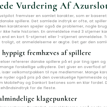
de Vurdering Af Azurslot
rustpilot fremviser en samlet karakter, som er baser
anske spillere. Det samlede indtryk er ofte, at spille
en karakteren spejler også de problemer, nogle brug
r ikke hele historien. En anmeldelse med 3 stjerner ka
 end en kort 5-stjernet eller 1-stjernet anmeldelse. 
e troligt, at anmeldelserne er ægte. Det gør den saml
r hyppigt fremhæves af spillere
elser refererer danske spillere på et par ting igen o
 mange forskellige udbydere. Det giver en overflod af
især velkomstpakken til nye medlemmer. Mange kara
erne nyder også pris på den overskuelige hjemmeside
om MobilePay og Dankort betones som en klar fordel
ehåndsindtryk for de fleste.
almindelige klagepunkter