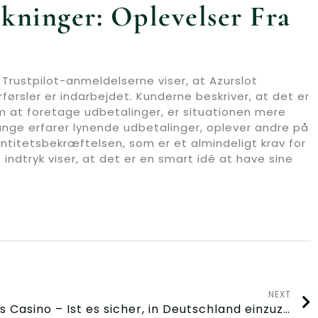
kninger: Oplevelser Fra
Trustpilot-anmeldelserne viser, at Azurslot
ørsler er indarbejdet. Kunderne beskriver, at det er
om at foretage udbetalinger, er situationen mere
nge erfarer lynende udbetalinger, oplever andre på
ntitetsbekræftelsen, som er et almindeligt krav for
 indtryk viser, at det er en smart idé at have sine
NEXT
Blaze Spins Casino – Ist es sicher, in Deutschland einzuzahlen und zu spielen?