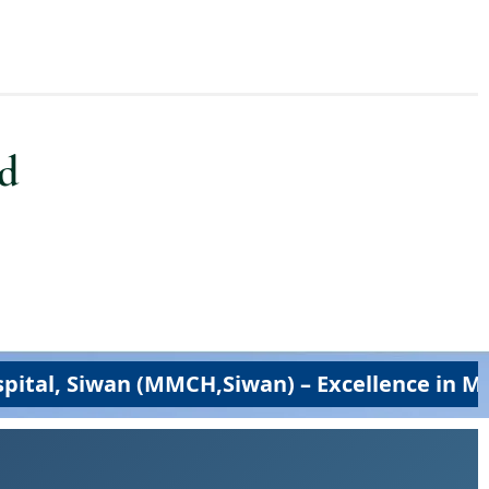
ed
wan) – Excellence in Medical Education & C