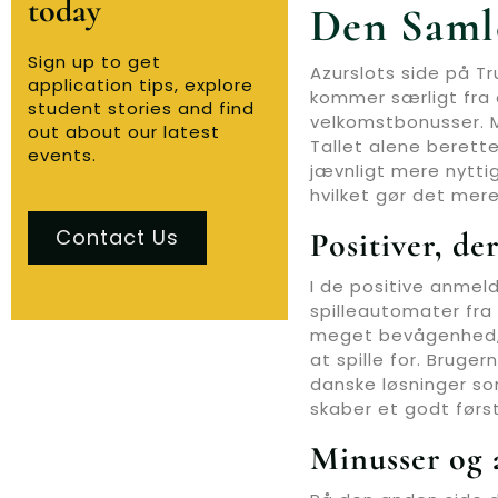
today
Den Samle
Sign up to get
Azurslots side på T
application tips, explore
kommer særligt fra d
student stories and find
velkomstbonusser. M
out about our latest
Tallet alene berette
events.
jævnligt mere nyttig
hvilket gør det mer
Contact Us
Positiver, de
I de positive anmeld
spilleautomater fra
meget bevågenhed, 
at spille for. Brug
danske løsninger s
skaber et godt først
Minusser og 