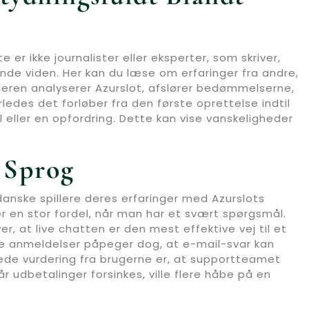
er ikke journalister eller eksperter, som skriver,
de viden. Her kan du læse om erfaringer fra andre,
ugeren analyserer Azurslot, afslører bedømmelserne,
ledes det forløber fra den første oprettelse indtil
 eller en opfordring. Dette kan vise vanskeligheder
 Sprog
 danske spillere deres erfaringer med Azurslots
er en stor fordel, når man har et svært spørgsmål.
, at live chatten er den mest effektive vej til et
gle anmeldelser påpeger dog, at e-mail-svar kan
nede vurdering fra brugerne er, at supportteamet
r udbetalinger forsinkes, ville flere håbe på en