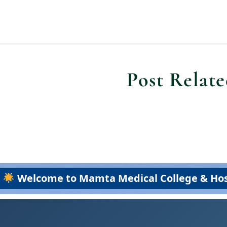
Post Relat
Medical College & Hospital, Siwan (MMCH,Si