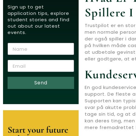
Sign up to get
Spillere 
application tips, explore
student stories and find
Trustpilot er en sto
out about our latest
men normale persone
events.
der også spiller i 
på hvilken måde casi
at udbetale gevinste
eller godtgøre, at e
Kundeser
Send
En god kundeservice 
support. De fleste a
Supporten kan typisk
svar på akutte prob
tage sin tid, og at
kan deres ting, men 
mere fremadrettet 
Start your future