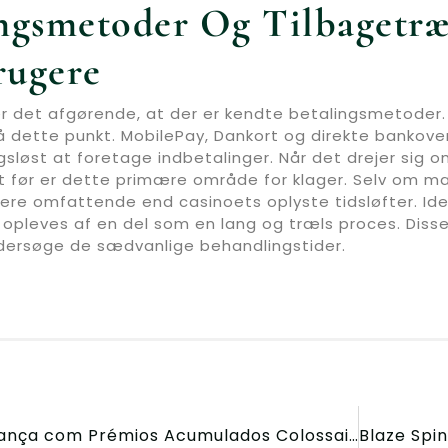
ngsmetoder Og Tilbagetræ
rugere
er det afgørende, at der er kendte betalingsmetoder. 
 dette punkt. MobilePay, Dankort og direkte bankoverf
gsløst at foretage indbetalinger. Når det drejer sig 
 før er dette primære område for klager. Selv om ma
mere omfattende end casinoets oplyste tidsløfter. Ide
, opleves af en del som en lang og træls proces. Disse
dersøge de sædvanlige behandlingstider.
Casino de Confiança com Prémios Acumulados Colossais para Portugal no Mafia Casino