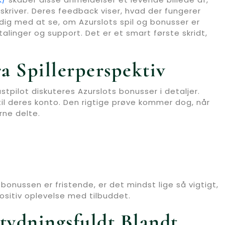
 skriver. Deres feedback viser, hvad der fungerer
ig med at se, om Azurslots spil og bonusser er
linger og support. Det er et smart første skridt,
a Spillerperspektiv
tpilot diskuteres Azurslots bonusser i detaljer.
l deres konto. Den rigtige prøve kommer dog, når
rne delte.
nussen er fristende, er det mindst lige så vigtigt,
positiv oplevelse med tilbuddet.
tydningsfuldt Blandt