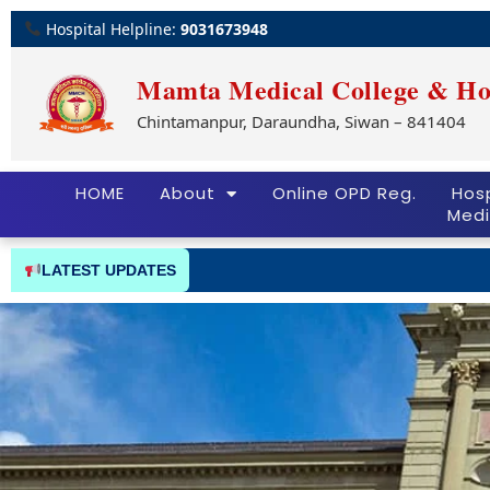
Hospital Helpline:
9031673948
Mamta Medical College & Ho
Chintamanpur, Daraundha, Siwan – 841404
HOME
About
Online OPD Reg.
Hosp
Medi
LATEST UPDATES