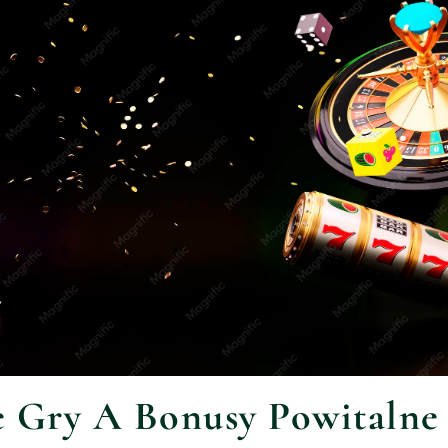
e Gry A Bonusy Powitalne