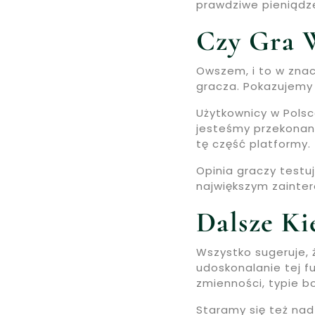
prawdziwe pieniądze
Czy Gra 
Owszem, i to w zna
gracza. Pokazujemy 
Użytkownicy w Polsc
jesteśmy przekonani
tę część platformy.
Opinia graczy testu
największym zainter
Dalsze K
Wszystko sugeruje,
udoskonalanie tej f
zmienności, typie b
Staramy się też nad