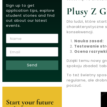
Sign up to get
Plusy Z 
application tips, explore
student stories and find
out about our latest
Dla ludzi, które sta
events.
charakterystyczne 
konsekwencji.
Nauka zasad:
Testowanie stra
Ocena rozrywki
Dzięki temu nowy gr
Send
spokoju zbadać tabel
To też świetny spos
regularne, ale drob
poczuć.
Start your future