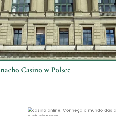
nacho Casino w Polsce