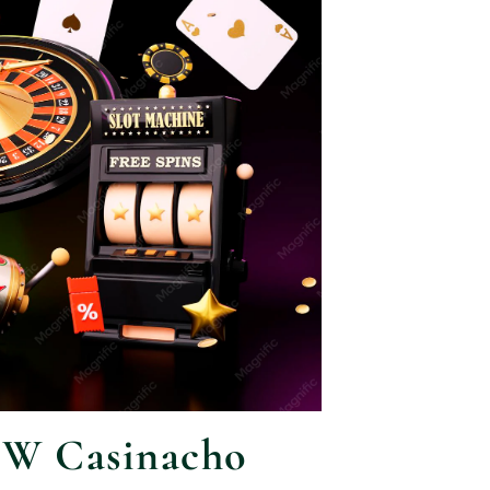
 W Casinacho