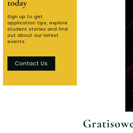
today
Sign up to get
application tips, explore
student stories and find
out about our latest
events.
Contact Us
Gratisow