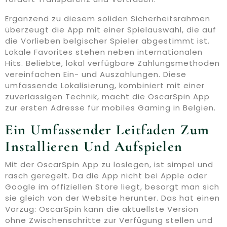
Ergänzend zu diesem soliden Sicherheitsrahmen
überzeugt die App mit einer Spielauswahl, die auf
die Vorlieben belgischer Spieler abgestimmt ist.
Lokale Favorites stehen neben internationalen
Hits. Beliebte, lokal verfügbare Zahlungsmethoden
vereinfachen Ein- und Auszahlungen. Diese
umfassende Lokalisierung, kombiniert mit einer
zuverlässigen Technik, macht die OscarSpin App
zur ersten Adresse für mobiles Gaming in Belgien.
Ein Umfassender Leitfaden Zum
Installieren Und Aufspielen
Mit der OscarSpin App zu loslegen, ist simpel und
rasch geregelt. Da die App nicht bei Apple oder
Google im offiziellen Store liegt, besorgt man sich
sie gleich von der Website herunter. Das hat einen
Vorzug: OscarSpin kann die aktuellste Version
ohne Zwischenschritte zur Verfügung stellen und