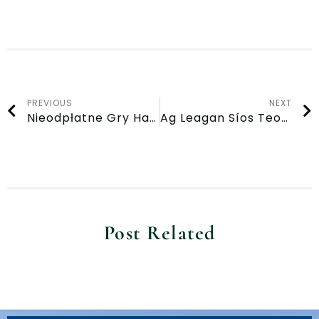
PREVIOUS
NEXT
Nieodpłatne Gry Hazardowe w Casinacho Casino w Polsce
Ag Leagan Síos Teorainneacha OscarSpin Casino d’Éirinn
Post Related