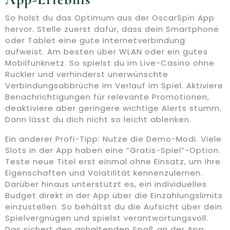
So holst du das Optimum aus der OscarSpin App
hervor. Stelle zuerst dafür, dass dein Smartphone
oder Tablet eine gute Internetverbindung
aufweist. Am besten über WLAN oder ein gutes
Mobilfunknetz. So spielst du im Live-Casino ohne
Ruckler und verhinderst unerwünschte
Verbindungsabbrüche im Verlauf im Spiel. Aktiviere
Benachrichtigungen für relevante Promotionen,
deaktiviere aber geringere wichtige Alerts stumm.
Dann lässt du dich nicht so leicht ablenken.
Ein anderer Profi-Tipp: Nutze die Demo-Modi. Viele
Slots in der App haben eine “Gratis-Spiel”-Option.
Teste neue Titel erst einmal ohne Einsatz, um ihre
Eigenschaften und Volatilität kennenzulernen.
Darüber hinaus unterstützt es, ein individuelles
Budget direkt in der App über die Einzahlungslimits
einzustellen. So behältst du die Aufsicht über dein
Spielvergnügen und spielst verantwortungsvoll.
Das sichert den anhaltenden Spaß an der App.