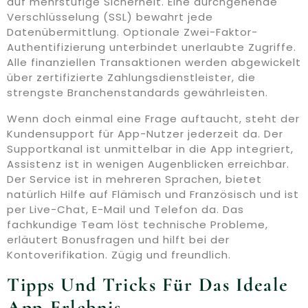
auf mehrstufige Sicherheit. Eine durchgehende
Verschlüsselung (SSL) bewahrt jede
Datenübermittlung. Optionale Zwei-Faktor-
Authentifizierung unterbindet unerlaubte Zugriffe.
Alle finanziellen Transaktionen werden abgewickelt
über zertifizierte Zahlungsdienstleister, die
strengste Branchenstandards gewährleisten.
Wenn doch einmal eine Frage auftaucht, steht der
Kundensupport für App-Nutzer jederzeit da. Der
Supportkanal ist unmittelbar in die App integriert,
Assistenz ist in wenigen Augenblicken erreichbar.
Der Service ist in mehreren Sprachen, bietet
natürlich Hilfe auf Flämisch und Französisch und ist
per Live-Chat, E-Mail und Telefon da. Das
fachkundige Team löst technische Probleme,
erläutert Bonusfragen und hilft bei der
Kontoverifikation. Zügig und freundlich.
Tipps Und Tricks Für Das Ideale
App-Erlebnis