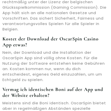
rechtmäßig unter der Lizenz der belgischen
Glücksspielkommission (Gaming Commission). Die
App hält sich an alle nationalen Gesetze und
Vorschriften. Das sichert Sicherheit, Fairness und
verantwortungsvolles Spielen für alle Spieler in
Belgien.
Kostet der Download der OscarSpin Casino
App etwas?
Nein, der Download und die Installation der
OscarSpin App sind völlig ohne Kosten. Für die
Nutzung der Software entstehen keine Gebühren
an. Kosten kommen nur, wenn du dich
entscheidest, eigenes Geld einzuzahlen, um um
Echtgeld zu spielen.
Vermag ich identischen Boni auf der App und
der Website erhalten?
Meistens sind die Boni identisch. OscarSpin bietet
aber in regelmäßigen Abständen spezielle