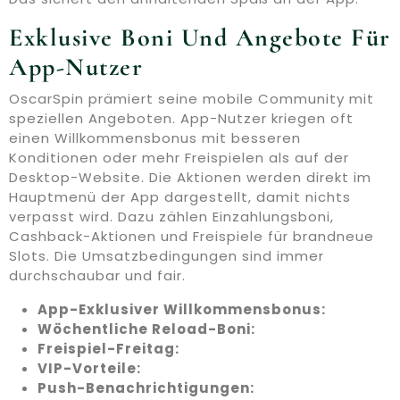
Exklusive Boni Und Angebote Für
App-Nutzer
OscarSpin prämiert seine mobile Community mit
speziellen Angeboten. App-Nutzer kriegen oft
einen Willkommensbonus mit besseren
Konditionen oder mehr Freispielen als auf der
Desktop-Website. Die Aktionen werden direkt im
Hauptmenü der App dargestellt, damit nichts
verpasst wird. Dazu zählen Einzahlungsboni,
Cashback-Aktionen und Freispiele für brandneue
Slots. Die Umsatzbedingungen sind immer
durchschaubar und fair.
App-Exklusiver Willkommensbonus:
Wöchentliche Reload-Boni:
Freispiel-Freitag:
VIP-Vorteile:
Push-Benachrichtigungen: