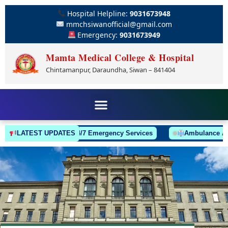
Hospital Helpline:
9031673948
mmchsiwanofficial@gmail.com
Emergency:
9031673949
Mamta Medical College & Hospital
Chintamanpur, Daraundha, Siwan – 841404
LATEST UPDATES
24/7 Emergency Services
Ambulance Always 