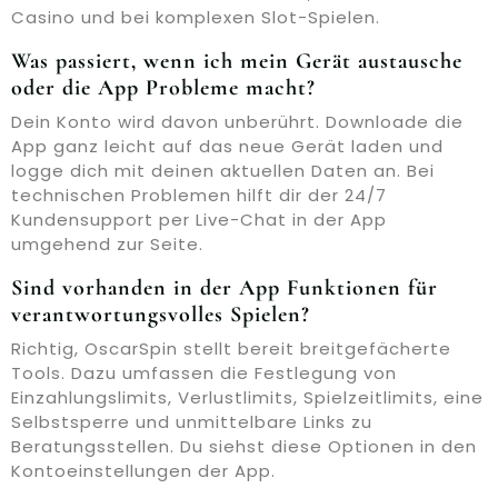
Casino und bei komplexen Slot-Spielen.
Was passiert, wenn ich mein Gerät austausche
oder die App Probleme macht?
Dein Konto wird davon unberührt. Downloade die
App ganz leicht auf das neue Gerät laden und
logge dich mit deinen aktuellen Daten an. Bei
technischen Problemen hilft dir der 24/7
Kundensupport per Live-Chat in der App
umgehend zur Seite.
Sind vorhanden in der App Funktionen für
verantwortungsvolles Spielen?
Richtig, OscarSpin stellt bereit breitgefächerte
Tools. Dazu umfassen die Festlegung von
Einzahlungslimits, Verlustlimits, Spielzeitlimits, eine
Selbstsperre und unmittelbare Links zu
Beratungsstellen. Du siehst diese Optionen in den
Kontoeinstellungen der App.