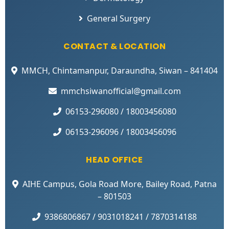
General Surgery
CONTACT & LOCATION
MMCH, Chintamanpur, Daraundha, Siwan – 841404
mmchsiwanofficial@gmail.com
06153-296080 / 18003456080
06153-296096 / 18003456096
HEAD OFFICE
AIHE Campus, Gola Road More, Bailey Road, Patna
– 801503
9386806867 / 9031018241 / 7870314188