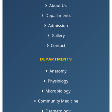
About Us
Departments
Admission
Gallery
Contact
DEPARTMENTS
Anatomy
Physiology
Microbiology
Community Medicine
Dermatology