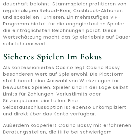
dauerhaft belohnt. Stammspieler profitieren von
regelmäßigen Reload-Boni, Cashback-Aktionen
und speziellen Turnieren. Ein mehrstufiges VIP-
Programm bietet für die engagiertesten Spieler
die einträglichsten Belohnungen parat. Diese
Wertschätzung macht das Spielerlebnis auf Dauer
sehr lohnenswert.
Sicheres Spielen Im Fokus
Als konzessioniertes Casino legt Casino Bossy
besonderen Wert auf Spielerwohl. Die Plattform
stellt bereit eine Auswahl von Werkzeugen für
bewusstes Spielen. Spieler sind in der Lage selbst
Limits für Zahlungen, Verlustlimits oder
Sitzungsdauer einstellen. Eine
Selbstausschlussoption ist ebenso unkompliziert
und direkt über das Konto verfügbar.
Außerdem kooperiert Casino Bossy mit erfahrenen
Beratungsstellen, die Hilfe bei schwierigem