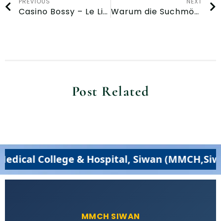
PREVIOUS
NEXT
Casino Bossy – Le Lieu des Transactions Immédiates en Belgique
Warum die Suchmöglichkeit des RoyalsTiger Casinos bedeutend ist: Österreichischer Produktivitätsbericht
Post Related
ollege & Hospital, Siwan (MMCH,Siwan) – Exc
MMCH SIWAN