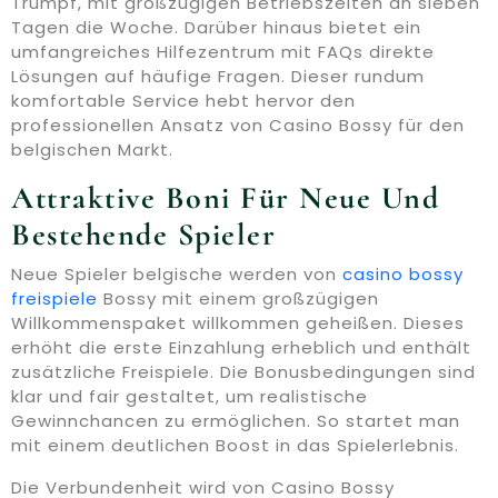
Trumpf, mit großzügigen Betriebszeiten an sieben
Tagen die Woche. Darüber hinaus bietet ein
umfangreiches Hilfezentrum mit FAQs direkte
Lösungen auf häufige Fragen. Dieser rundum
komfortable Service hebt hervor den
professionellen Ansatz von Casino Bossy für den
belgischen Markt.
Attraktive Boni Für Neue Und
Bestehende Spieler
Neue Spieler belgische werden von
casino bossy
freispiele
Bossy mit einem großzügigen
Willkommenspaket willkommen geheißen. Dieses
erhöht die erste Einzahlung erheblich und enthält
zusätzliche Freispiele. Die Bonusbedingungen sind
klar und fair gestaltet, um realistische
Gewinnchancen zu ermöglichen. So startet man
mit einem deutlichen Boost in das Spielerlebnis.
Die Verbundenheit wird von Casino Bossy