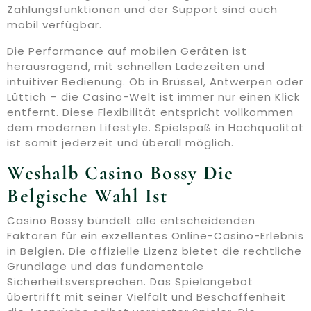
Zahlungsfunktionen und der Support sind auch
mobil verfügbar.
Die Performance auf mobilen Geräten ist
herausragend, mit schnellen Ladezeiten und
intuitiver Bedienung. Ob in Brüssel, Antwerpen oder
Lüttich – die Casino-Welt ist immer nur einen Klick
entfernt. Diese Flexibilität entspricht vollkommen
dem modernen Lifestyle. Spielspaß in Hochqualität
ist somit jederzeit und überall möglich.
Weshalb Casino Bossy Die
Belgische Wahl Ist
Casino Bossy bündelt alle entscheidenden
Faktoren für ein exzellentes Online-Casino-Erlebnis
in Belgien. Die offizielle Lizenz bietet die rechtliche
Grundlage und das fundamentale
Sicherheitsversprechen. Das Spielangebot
übertrifft mit seiner Vielfalt und Beschaffenheit