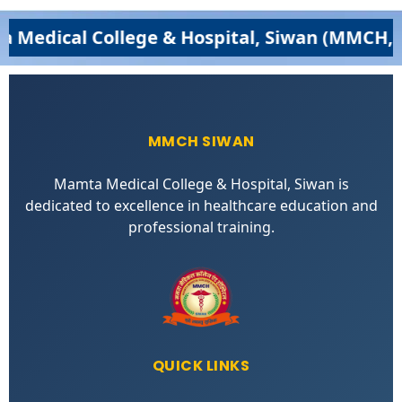
 College & Hospital, Siwan (MMCH,Siwan) – E
MMCH SIWAN
Mamta Medical College & Hospital, Siwan is
dedicated to excellence in healthcare education and
professional training.
QUICK LINKS