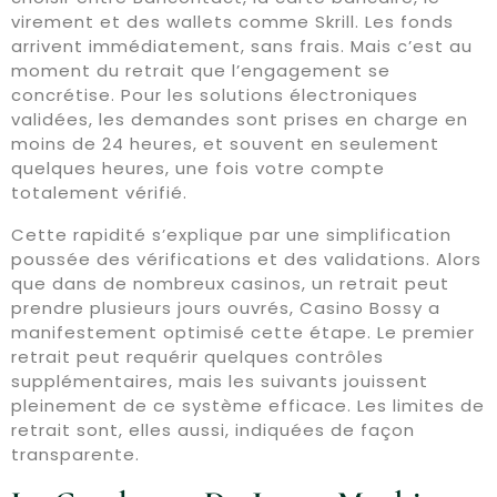
virement et des wallets comme Skrill. Les fonds
arrivent immédiatement, sans frais. Mais c’est au
moment du retrait que l’engagement se
concrétise. Pour les solutions électroniques
validées, les demandes sont prises en charge en
moins de 24 heures, et souvent en seulement
quelques heures, une fois votre compte
totalement vérifié.
Cette rapidité s’explique par une simplification
poussée des vérifications et des validations. Alors
que dans de nombreux casinos, un retrait peut
prendre plusieurs jours ouvrés, Casino Bossy a
manifestement optimisé cette étape. Le premier
retrait peut requérir quelques contrôles
supplémentaires, mais les suivants jouissent
pleinement de ce système efficace. Les limites de
retrait sont, elles aussi, indiquées de façon
transparente.