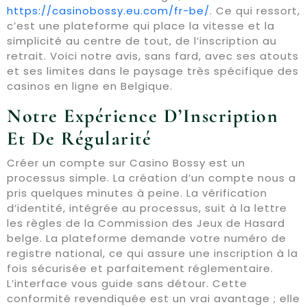
https://casinobossy.eu.com/fr-be/
. Ce qui ressort,
c’est une plateforme qui place la vitesse et la
simplicité au centre de tout, de l’inscription au
retrait. Voici notre avis, sans fard, avec ses atouts
et ses limites dans le paysage très spécifique des
casinos en ligne en Belgique.
Notre Expérience D’Inscription
Et De Régularité
Créer un compte sur Casino Bossy est un
processus simple. La création d’un compte nous a
pris quelques minutes à peine. La vérification
d’identité, intégrée au processus, suit à la lettre
les règles de la Commission des Jeux de Hasard
belge. La plateforme demande votre numéro de
registre national, ce qui assure une inscription à la
fois sécurisée et parfaitement réglementaire.
L’interface vous guide sans détour. Cette
conformité revendiquée est un vrai avantage ; elle