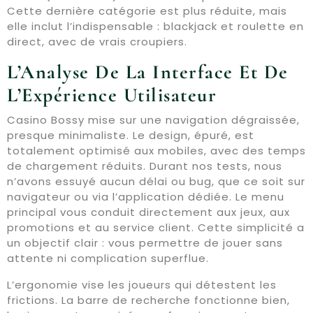
Cette dernière catégorie est plus réduite, mais
elle inclut l’indispensable : blackjack et roulette en
direct, avec de vrais croupiers.
L’Analyse De La Interface Et De
L’Expérience Utilisateur
Casino Bossy mise sur une navigation dégraissée,
presque minimaliste. Le design, épuré, est
totalement optimisé aux mobiles, avec des temps
de chargement réduits. Durant nos tests, nous
n’avons essuyé aucun délai ou bug, que ce soit sur
navigateur ou via l’application dédiée. Le menu
principal vous conduit directement aux jeux, aux
promotions et au service client. Cette simplicité a
un objectif clair : vous permettre de jouer sans
attente ni complication superflue.
L’ergonomie vise les joueurs qui détestent les
frictions. La barre de recherche fonctionne bien,