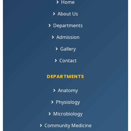
Home
About Us
Departments
Admission
Gallery
Contact
DEPARTMENTS
Anatomy
Physiology
Microbiology
Community Medicine