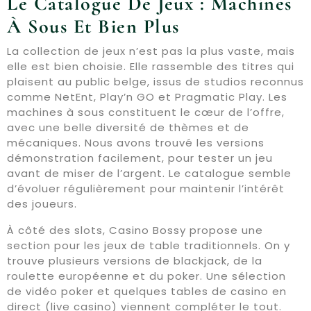
Le Catalogue De Jeux : Machines
À Sous Et Bien Plus
La collection de jeux n’est pas la plus vaste, mais
elle est bien choisie. Elle rassemble des titres qui
plaisent au public belge, issus de studios reconnus
comme NetEnt, Play’n GO et Pragmatic Play. Les
machines à sous constituent le cœur de l’offre,
avec une belle diversité de thèmes et de
mécaniques. Nous avons trouvé les versions
démonstration facilement, pour tester un jeu
avant de miser de l’argent. Le catalogue semble
d’évoluer régulièrement pour maintenir l’intérêt
des joueurs.
À côté des slots, Casino Bossy propose une
section pour les jeux de table traditionnels. On y
trouve plusieurs versions de blackjack, de la
roulette européenne et du poker. Une sélection
de vidéo poker et quelques tables de casino en
direct (live casino) viennent compléter le tout.