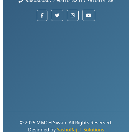
9386806867 / 9031018241 / 7870314188
© 2025 MMCH Siwan. All Rights Reserved.
Designed by
YashoRaj IT Solutions