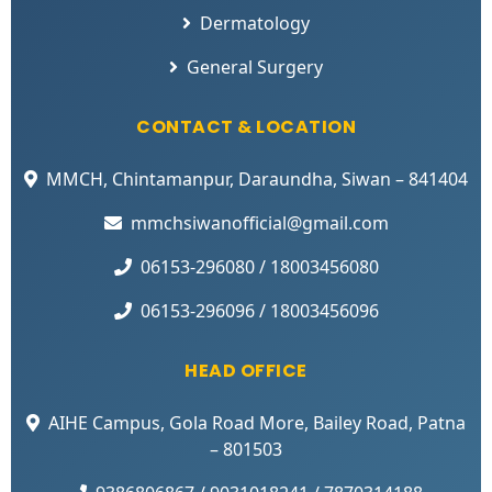
Dermatology
General Surgery
CONTACT & LOCATION
MMCH, Chintamanpur, Daraundha, Siwan – 841404
mmchsiwanofficial@gmail.com
06153-296080 / 18003456080
06153-296096 / 18003456096
HEAD OFFICE
AIHE Campus, Gola Road More, Bailey Road, Patna
– 801503