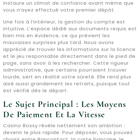
instaure un climat de confiance avant même que
vous n’ayez effectué votre premier dépôt.
Une fois à l’intérieur, la gestion du compte est
intuitive. L’espace dédié aux documents requis est
bien mis en évidence, ce qui prévient les
mauvaises surprises plus tard. Nous avons
apprécié de trouver les informations sur la licence
et le jeu responsable directement dans le pied de
page, sans avoir à les rechercher. Cette rigueur
administrative, que certains pourraient trouver
lourde, sert en réalité votre sûreté. Elle rend plus
aisé aussi grandement les retraits, puisque tout
est vérifié dès le départ.
Le Sujet Principal : Les Moyens
De Paiement Et La Vitesse
Casino Bossy révèle nettement son ambition :
devenir le plus rapide. Pour déposer, vous pouvez
choisir entre Bancontact, la carte bancaire, le