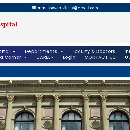
mmchsiwanofficial@gmail.com
spital
ital
Departments
Faculty & Doctors
In
a Corner
CAREER
Login
CONTACT US
U