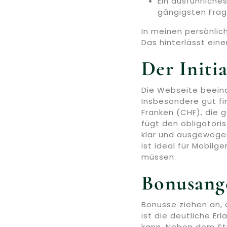
Ein ausführliche
gängigsten Frag
In meinen persönlic
Das hinterlässt eine
Der Initi
Die Webseite beeindr
Insbesondere gut fi
Franken (CHF), die 
fügt den obligatori
klar und ausgewogen 
ist ideal für Mobil
müssen.
Bonusang
Bonusse ziehen an, 
ist die deutliche E
kann. Neben dem St