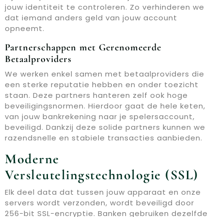
jouw identiteit te controleren. Zo verhinderen we
dat iemand anders geld van jouw account
opneemt.
Partnerschappen met Gerenomeerde
Betaalproviders
We werken enkel samen met betaalproviders die
een sterke reputatie hebben en onder toezicht
staan. Deze partners hanteren zelf ook hoge
beveiligingsnormen. Hierdoor gaat de hele keten,
van jouw bankrekening naar je spelersaccount,
beveiligd. Dankzij deze solide partners kunnen we
razendsnelle en stabiele transacties aanbieden.
Moderne
Versleutelingstechnologie (SSL)
Elk deel data dat tussen jouw apparaat en onze
servers wordt verzonden, wordt beveiligd door
256-bit SSL-encryptie. Banken gebruiken dezelfde