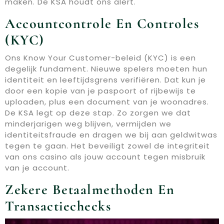
maken. De KSA houdt ons alert.
Accountcontrole En Controles
(KYC)
Ons Know Your Customer-beleid (KYC) is een
degelijk fundament. Nieuwe spelers moeten hun
identiteit en leeftijdsgrens verifiëren. Dat kun je
door een kopie van je paspoort of rijbewijs te
uploaden, plus een document van je woonadres.
De KSA legt op deze stap. Zo zorgen we dat
minderjarigen weg blijven, vermijden we
identiteitsfraude en dragen we bij aan geldwitwas
tegen te gaan. Het beveiligt zowel de integriteit
van ons casino als jouw account tegen misbruik
van je account.
Zekere Betaalmethoden En
Transactiechecks