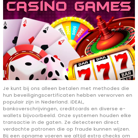
Je kunt bij ons alleen betalen met methodes die
hun beveiligingscertificaten hebben verworven en
populair zijn in Nederland. iDEAL,
bankoverschrijvingen, creditcards en diverse e-
wallets bijvoorbeeld. Onze systemen houden elke
transactie in de gaten. Ze detecteren direct
verdachte patronen die op fraude kunnen wijzen.
Bij een opname voeren we altijd extra checks om