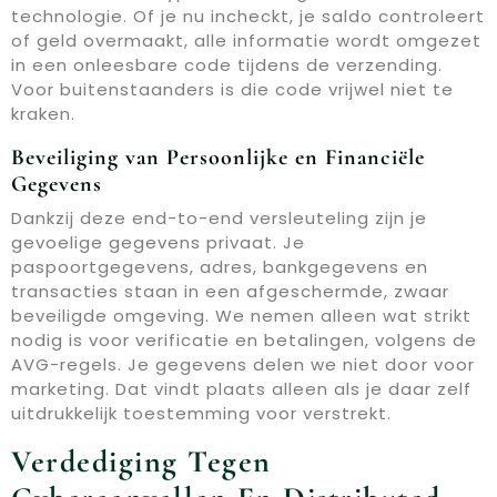
technologie. Of je nu incheckt, je saldo controleert
of geld overmaakt, alle informatie wordt omgezet
in een onleesbare code tijdens de verzending.
Voor buitenstaanders is die code vrijwel niet te
kraken.
Beveiliging van Persoonlijke en Financiële
Gegevens
Dankzij deze end-to-end versleuteling zijn je
gevoelige gegevens privaat. Je
paspoortgegevens, adres, bankgegevens en
transacties staan in een afgeschermde, zwaar
beveiligde omgeving. We nemen alleen wat strikt
nodig is voor verificatie en betalingen, volgens de
AVG-regels. Je gegevens delen we niet door voor
marketing. Dat vindt plaats alleen als je daar zelf
uitdrukkelijk toestemming voor verstrekt.
Verdediging Tegen