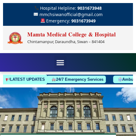
Hospital Helpline:
9031673948
mmchsiwanofficial@gmail.com
Emergency:
9031673949
Mamta Medical College & Hospital
Chintamanpur, Daraundha, Siwan – 841404
LATEST UPDATES
24/7 Emergency Services
Ambulance 