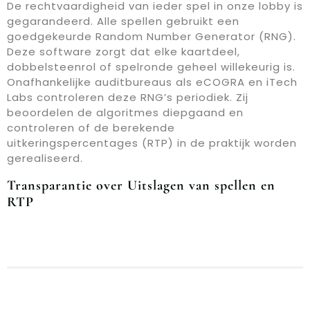
De rechtvaardigheid van ieder spel in onze lobby is
gegarandeerd. Alle spellen gebruikt een
goedgekeurde Random Number Generator (RNG).
Deze software zorgt dat elke kaartdeel,
dobbelsteenrol of spelronde geheel willekeurig is.
Onafhankelijke auditbureaus als eCOGRA en iTech
Labs controleren deze RNG’s periodiek. Zij
beoordelen de algoritmes diepgaand en
controleren of de berekende
uitkeringspercentages (RTP) in de praktijk worden
gerealiseerd.
Transparantie over Uitslagen van spellen en
RTP