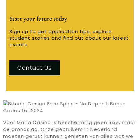
Start your future today
Sign up to get application tips, explore
student stories and find out about our latest
events.
Contact Us
Voor Mafia Casino is bescherming geen luxe, maar
de grondslag. Onze gebruikers in Nederland
moeten gerust kunnen genieten van alles wat we