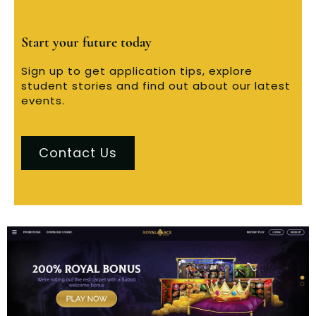
Start your future today
Sign up to get application tips, explore
student stories and find out about our latest
events.
Contact Us