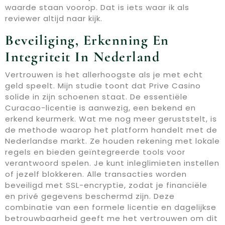
waarde staan voorop. Dat is iets waar ik als
reviewer altijd naar kijk.
Beveiliging, Erkenning En
Integriteit In Nederland
Vertrouwen is het allerhoogste als je met echt
geld speelt. Mijn studie toont dat Prive Casino
solide in zijn schoenen staat. De essentiële
Curacao-licentie is aanwezig, een bekend en
erkend keurmerk. Wat me nog meer geruststelt, is
de methode waarop het platform handelt met de
Nederlandse markt. Ze houden rekening met lokale
regels en bieden geïntegreerde tools voor
verantwoord spelen. Je kunt inleglimieten instellen
of jezelf blokkeren. Alle transacties worden
beveiligd met SSL-encryptie, zodat je financiële
en privé gegevens beschermd zijn. Deze
combinatie van een formele licentie en dagelijkse
betrouwbaarheid geeft me het vertrouwen om dit