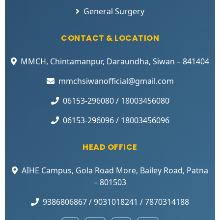
General Surgery
CONTACT & LOCATION
MMCH, Chintamanpur, Daraundha, Siwan – 841404
mmchsiwanofficial@gmail.com
06153-296080 / 18003456080
06153-296096 / 18003456096
HEAD OFFICE
AIHE Campus, Gola Road More, Bailey Road, Patna
– 801503
9386806867 / 9031018241 / 7870314188