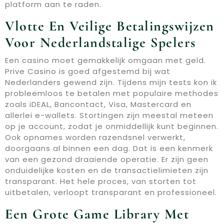
platform aan te raden.
Vlotte En Veilige Betalingswijzen
Voor Nederlandstalige Spelers
Een casino moet gemakkelijk omgaan met geld.
Prive Casino is goed afgestemd bij wat
Nederlanders gewend zijn. Tijdens mijn tests kon ik
probleemloos te betalen met populaire methodes
zoals iDEAL, Bancontact, Visa, Mastercard en
allerlei e-wallets. Stortingen zijn meestal meteen
op je account, zodat je onmiddellijk kunt beginnen.
Ook opnames worden razendsnel verwerkt,
doorgaans al binnen een dag. Dat is een kenmerk
van een gezond draaiende operatie. Er zijn geen
onduidelijke kosten en de transactielimieten zijn
transparant. Het hele proces, van storten tot
uitbetalen, verloopt transparant en professioneel.
Een Grote Game Library Met