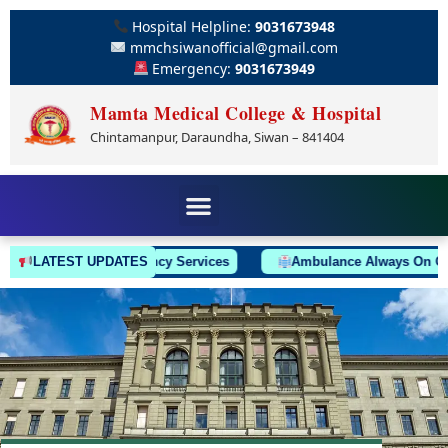
Hospital Helpline:
9031673948
mmchsiwanofficial@gmail.com
Emergency:
9031673949
Mamta Medical College & Hospital
Chintamanpur, Daraundha, Siwan – 841404
LATEST UPDATES
24/7 Emergency Services
Ambulance Always On Call