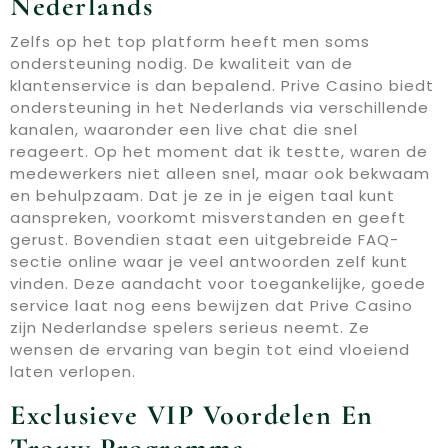
Nederlands
Zelfs op het top platform heeft men soms
ondersteuning nodig. De kwaliteit van de
klantenservice is dan bepalend. Prive Casino biedt
ondersteuning in het Nederlands via verschillende
kanalen, waaronder een live chat die snel
reageert. Op het moment dat ik testte, waren de
medewerkers niet alleen snel, maar ook bekwaam
en behulpzaam. Dat je ze in je eigen taal kunt
aanspreken, voorkomt misverstanden en geeft
gerust. Bovendien staat een uitgebreide FAQ-
sectie online waar je veel antwoorden zelf kunt
vinden. Deze aandacht voor toegankelijke, goede
service laat nog eens bewijzen dat Prive Casino
zijn Nederlandse spelers serieus neemt. Ze
wensen de ervaring van begin tot eind vloeiend
laten verlopen.
Exclusieve VIP Voordelen En
Trouw Programma