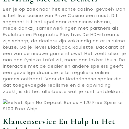
Ben je op zoek naar het echte casino-gevoel? Dan
is het live casino van Prive Casino een must. Dit
segment tilt het spel naar een nieuw niveau,
mede dankzij samenwerkingen met partners als
Evolution en Pragmatic Play Live. De HD-streams
zijn scherp, de dealers zijn vakkundig en er is ruime
keuze. Ga je liever Blackjack, Roulette, Baccarat of
een van de nieuwe game shows? Het voelt alsof je
aan een fysieke tafel zit, maar dan lekker thuis. De
interactie met de dealer en andere spelers geeft
een gezellige draai die je bij reguliere online
games ontbeert. Voor de Nederlandse speler die
dat toegevoegde realisme en die opwinding
zoekt, is dit het allerbeste wat je kunt ontdekken.
Klantenservice En Hulp In Het