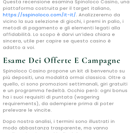
Questa recensione esamina Spinoloco Casino, una
piattaforma costruita per il target italiano,
https://sspinoloco.com/it-it/
. Analizzeremo da
vicino la sua selezione di giochi, i premi in palio, i
metodi di pagamento e gli elementi legati alla
affidabilità. Lo scopo è darvi un’idea chiara e
sincera, utile per capire se questo casino è
adatto a voi.
Esame Dei Offerte E Campagne
Spinoloco Casino propone un kit di benvenuto su
più depositi, una modalità ormai classica. Oltre a
quello, ci sono promozioni settimanali, giri gratuiti
e un programma fedeltà. Occhio però: ogni bonus
ha i suoi requisiti di puntata (wagering
requirements), da adempiere prima di poter
prelevare le vincite.
Dopo nostra analisi, i termini sono illustrati in
modo abbastanza trasparente, ma vanno