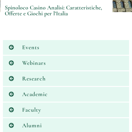
Spinoloco Casino Analisi: Caratteristiche,
Offerte e Giochi per l’Italia
Events
Webinars
Research
Academic
Faculty
Alumni