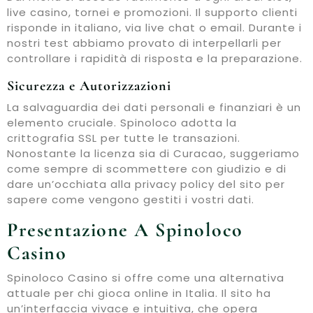
live casino, tornei e promozioni. Il supporto clienti
risponde in italiano, via live chat o email. Durante i
nostri test abbiamo provato di interpellarli per
controllare i rapidità di risposta e la preparazione.
Sicurezza e Autorizzazioni
La salvaguardia dei dati personali e finanziari è un
elemento cruciale. Spinoloco adotta la
crittografia SSL per tutte le transazioni.
Nonostante la licenza sia di Curacao, suggeriamo
come sempre di scommettere con giudizio e di
dare un’occhiata alla privacy policy del sito per
sapere come vengono gestiti i vostri dati.
Presentazione A Spinoloco
Casino
Spinoloco Casino si offre come una alternativa
attuale per chi gioca online in Italia. Il sito ha
un’interfaccia vivace e intuitiva, che opera