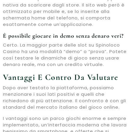
nativa da scaricare dagli store. Il sito web però è
ottimizzato per mobile e, se lo inserite alla
schermata home del telefono, si comporta
esattamente come un’applicazione.
È possibile giocare in demo senza denaro veri?
Certo. La maggior parte delle slot su Spinoloco
Casino ha una modalità “demo” o “prova”. Potete
così testare le dinamiche di gioco senza usare
denaro reale, ma con un credito virtuale.
Vantaggi E Contro Da Valutare
Dopo aver testato la piattaforma, possiamo
menzionare i suoi lati positivi e quelli che
richiedono di più attenzione. Il confronto è con gli
standard del mercato italiano del gioco online.
I vantaggi sono un parco giochi enorme e sempre
implementato, un’interfaccia moderna che lavora
benissimo da smartphone, e offerte che si