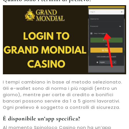
I tempi cambiano in base al metodo selezionato.
Gli e-wallet sono di norma i più rapidi (entro un
giorno), mentre per carte di credito e bonifici
bancari possono servire da 1 a 5 giorni lavorativi.
Ogni prelievo è soggetto a controlli di sicurezza.
È disponibile un’app specifica?
Al momento Spinoloco Casino non ha un’app