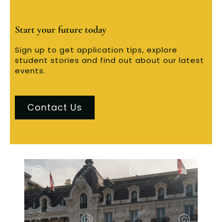
Start your future today
Sign up to get application tips, explore
student stories and find out about our latest
events.
Contact Us