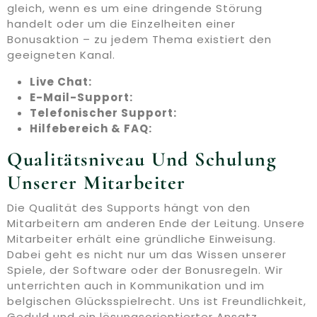
gleich, wenn es um eine dringende Störung
handelt oder um die Einzelheiten einer
Bonusaktion – zu jedem Thema existiert den
geeigneten Kanal.
Live Chat:
E-Mail-Support:
Telefonischer Support:
Hilfebereich & FAQ:
Qualitätsniveau Und Schulung
Unserer Mitarbeiter
Die Qualität des Supports hängt von den
Mitarbeitern am anderen Ende der Leitung. Unsere
Mitarbeiter erhält eine gründliche Einweisung.
Dabei geht es nicht nur um das Wissen unserer
Spiele, der Software oder der Bonusregeln. Wir
unterrichten auch in Kommunikation und im
belgischen Glücksspielrecht. Uns ist Freundlichkeit,
Geduld und ein lösungsorientierter Ansatz