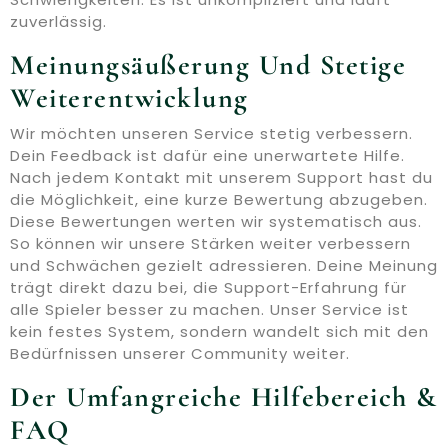
zuverlässig.
Meinungsäußerung Und Stetige
Weiterentwicklung
Wir möchten unseren Service stetig verbessern.
Dein Feedback ist dafür eine unerwartete Hilfe.
Nach jedem Kontakt mit unserem Support hast du
die Möglichkeit, eine kurze Bewertung abzugeben.
Diese Bewertungen werten wir systematisch aus.
So können wir unsere Stärken weiter verbessern
und Schwächen gezielt adressieren. Deine Meinung
trägt direkt dazu bei, die Support-Erfahrung für
alle Spieler besser zu machen. Unser Service ist
kein festes System, sondern wandelt sich mit den
Bedürfnissen unserer Community weiter.
Der Umfangreiche Hilfebereich &
FAQ