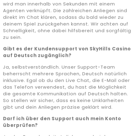
wird man innerhalb von Sekunden mit einem
Agenten verknüpft. Die zahlreichen Anliegen sind
direkt im Chat klären, sodass du bald wieder zu
deinem Spiel zurückgehen kannst. Wir achten auf
Schnelligkeit, ohne dabei hilfsbereit und sorgfältig
zu sein.
Gibt es der Kundensupport von SkyHills Casino
auf Deutsch zugänglich?
Ja, selbstverständlich. Unser Support-Team
beherrscht mehrere Sprachen, Deutsch natürlich
inklusive. Egal ob du den Live Chat, die E-Mail oder
das Telefon verwendest, du hast die Möglichkeit
die gesamte Kommunikation auf Deutsch halten.
So stellen wir sicher, dass es keine Unklarheiten
gibt und dein Anliegen präzise geklärt wird.
Darf ich über den Support auch mein Konto
überprüfen?