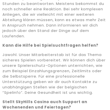
Stunden zu beantworten. Meistens bekommst du
noch schneller eine Reaktion. Bei sehr komplexen
Anliegen, die wir vielleicht mit einer weiteren
Abteilung klären müssen, kann es etwas mehr Zeit
in Anspruch nehmen. Dann informieren wir dich
jedoch über den Stand der Dinge auf dem
Laufenden.
Kann die Hilfe bei Spielsuchtfragen helfen?
Jawohl. Unser Mitarbeiterstab ist für das Thema
sicheres Spielen vorbereitet. Wir können dich über
unsere Spielerschutz-Optionen unterrichten, wie
zum Beispiel Einzahlungsgrenzen, Zeitlimits oder
die Selbstsperre. Für eine professionelle
Unterstützung geben wir dir auch Kontakte zu
unabhängigen Stellen wie der belgischen
“Spelinfo”. Deine Gesundheit ist uns wichtig.
Stellt SkyHills Casino auch Support an
Wochenenden und Feiertagen?