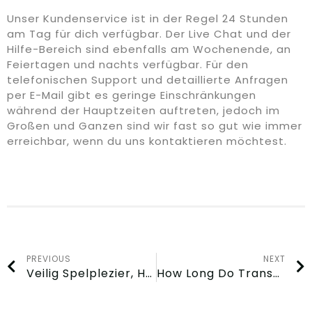
Unser Kundenservice ist in der Regel 24 Stunden
am Tag für dich verfügbar. Der Live Chat und der
Hilfe-Bereich sind ebenfalls am Wochenende, an
Feiertagen und nachts verfügbar. Für den
telefonischen Support und detaillierte Anfragen
per E-Mail gibt es geringe Einschränkungen
während der Hauptzeiten auftreten, jedoch im
Großen und Ganzen sind wir fast so gut wie immer
erreichbar, wenn du uns kontaktieren möchtest.
PREVIOUS
NEXT
Veilig Spelplezier, Hoog Winnen bij Blaze Spins Casino in België
How Long Do Transactions Take at Spinsy Casino in Ireland