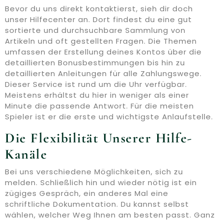
Bevor du uns direkt kontaktierst, sieh dir doch
unser Hilfecenter an. Dort findest du eine gut
sortierte und durchsuchbare Sammlung von
Artikeln und oft gestellten Fragen. Die Themen
umfassen der Erstellung deines Kontos über die
detaillierten Bonusbestimmungen bis hin zu
detaillierten Anleitungen für alle Zahlungswege.
Dieser Service ist rund um die Uhr verfügbar.
Meistens erhältst du hier in weniger als einer
Minute die passende Antwort. Für die meisten
Spieler ist er die erste und wichtigste Anlaufstelle.
Die Flexibilität Unserer Hilfe-
Kanäle
Bei uns verschiedene Möglichkeiten, sich zu
melden. Schließlich hin und wieder nötig ist ein
zügiges Gespräch, ein anderes Mal eine
schriftliche Dokumentation. Du kannst selbst
wählen, welcher Weg Ihnen am besten passt. Ganz