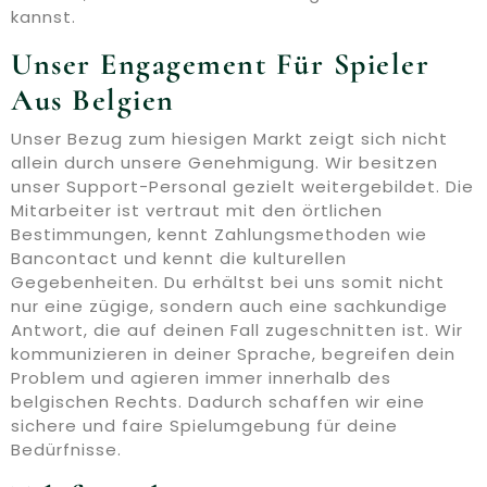
kannst.
Unser Engagement Für Spieler
Aus Belgien
Unser Bezug zum hiesigen Markt zeigt sich nicht
allein durch unsere Genehmigung. Wir besitzen
unser Support-Personal gezielt weitergebildet. Die
Mitarbeiter ist vertraut mit den örtlichen
Bestimmungen, kennt Zahlungsmethoden wie
Bancontact und kennt die kulturellen
Gegebenheiten. Du erhältst bei uns somit nicht
nur eine zügige, sondern auch eine sachkundige
Antwort, die auf deinen Fall zugeschnitten ist. Wir
kommunizieren in deiner Sprache, begreifen dein
Problem und agieren immer innerhalb des
belgischen Rechts. Dadurch schaffen wir eine
sichere und faire Spielumgebung für deine
Bedürfnisse.