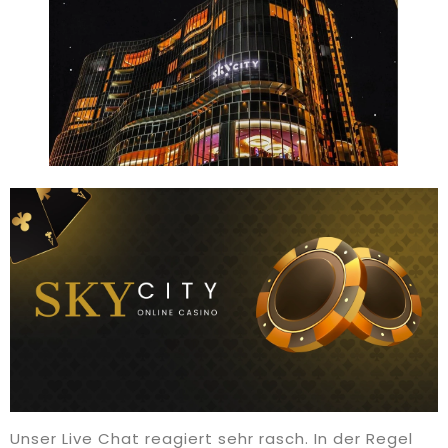
Unser Live Chat reagiert sehr rasch. In der Regel