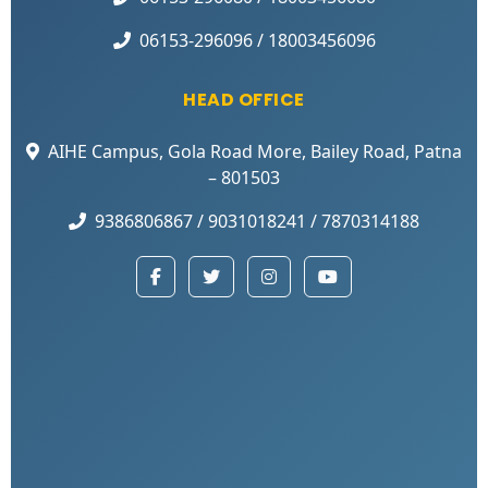
06153-296096 / 18003456096
HEAD OFFICE
AIHE Campus, Gola Road More, Bailey Road, Patna
– 801503
9386806867 / 9031018241 / 7870314188