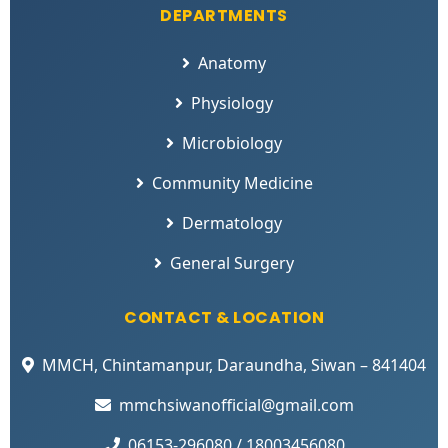
DEPARTMENTS
Anatomy
Physiology
Microbiology
Community Medicine
Dermatology
General Surgery
CONTACT & LOCATION
MMCH, Chintamanpur, Daraundha, Siwan – 841404
mmchsiwanofficial@gmail.com
06153-296080 / 18003456080