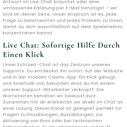
Antwort im Live Chat brauchst oder eine
umfassende Erklärung per E-Mail benötigst – wir
sind an deiner Seite. Unser Anspruch ist es, jede
Frage zu beantworten und jedes Problem zu lösen,
damit du dich ausschließlich auf dein Spielerlebnis
konzentrieren kannst.
Live Chat: Sofortige Hilfe Durch
Einen Klick
Unser Echtzeit-Chat ist das Zentrum unseres
Supports. Du entdeckst ihn sofort auf der Website
und in der mobilen Casino-App. Ein Klick genügt,
und innerhalb von Sekunden wirst du mit einem
unserer Support-Mitarbeiter verknüpft. Die
Wartezeiten behalten wir bewusst kurz.
Zusammen mit dir erarbeiten wir direkt im Chat an
einer Lösung. Dieser Kanal ist geeignet perfekt für
Fragen zu Einzahlungen, Auszahlungen, zur
Aktivierung von Boni oder bei technischen
Schwierigkeiten. Es ist unkompliziert und läuft