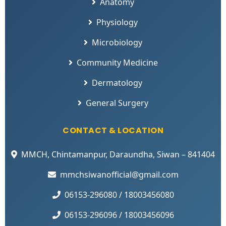
Anatomy
Physiology
Microbiology
Community Medicine
Dermatology
General Surgery
CONTACT & LOCATION
MMCH, Chintamanpur, Daraundha, Siwan – 841404
mmchsiwanofficial@gmail.com
06153-296080 / 18003456080
06153-296096 / 18003456096