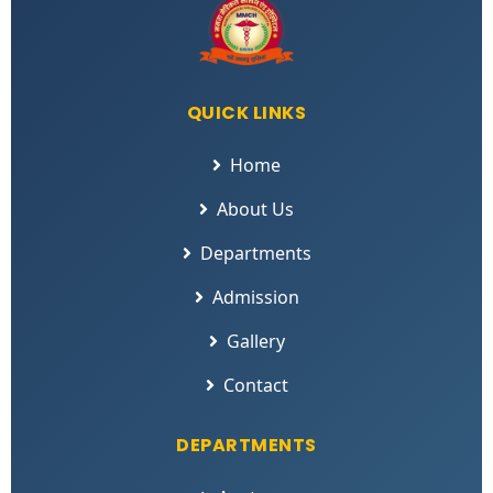
QUICK LINKS
Home
About Us
Departments
Admission
Gallery
Contact
DEPARTMENTS