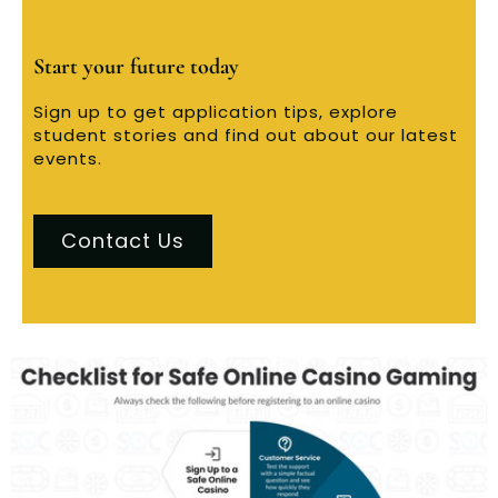
Start your future today
Sign up to get application tips, explore
student stories and find out about our latest
events.
Contact Us