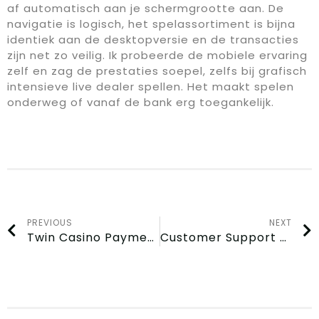
af automatisch aan je schermgrootte aan. De
navigatie is logisch, het spelassortiment is bijna
identiek aan de desktopversie en de transacties
zijn net zo veilig. Ik probeerde de mobiele ervaring
zelf en zag de prestaties soepel, zelfs bij grafisch
intensieve live dealer spellen. Het maakt spelen
onderweg of vanaf de bank erg toegankelijk.
PREVIOUS
NEXT
Twin Casino Payment Methods and Promotion Terms in New Zealand
Customer Support und Live Chat im SkyHills Casino in Belgien