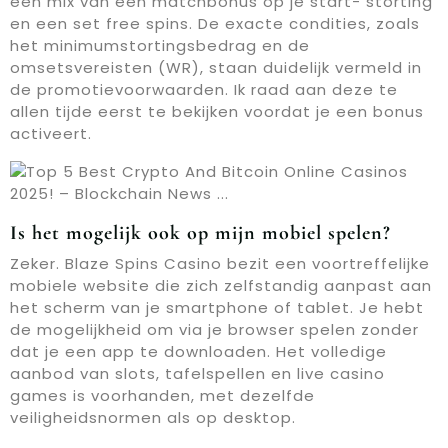
een mix van een matchbonus op je start- storting
en een set free spins. De exacte condities, zoals
het minimumstortingsbedrag en de
omsetsvereisten (WR), staan duidelijk vermeld in
de promotievoorwaarden. Ik raad aan deze te
allen tijde eerst te bekijken voordat je een bonus
activeert.
Is het mogelijk ook op mijn mobiel spelen?
Zeker. Blaze Spins Casino bezit een voortreffelijke
mobiele website die zich zelfstandig aanpast aan
het scherm van je smartphone of tablet. Je hebt
de mogelijkheid om via je browser spelen zonder
dat je een app te downloaden. Het volledige
aanbod van slots, tafelspellen en live casino
games is voorhanden, met dezelfde
veiligheidsnormen als op desktop.