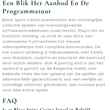
Een Blik Het Aanbod En De
Programmatuur
Blaze Spins Casino presenteert een omvangrijke
collectie spellen van toonaangevende
softwareontwikkelaars zoals NetEnt, Play’n GO en
Evolution Gaming. Je vindt er vele slots, van
ouderwetse fruitmachines tot nieuwe
videospelletjes met complexe bonusrondes. De
live casino-afdeling is indrukwekkend, met tafels
voor blackjack, roulette en baccarat die bestuurd
door echte dealers. Wat ik prettig vind is dat het
aanbod is gericht op de Belgische markt, met
bekende titels die hier gekend zijn. De spellen zijn
allemaal RNG-gecertificeerd, wat een eerlijke en
toevallige uitkomst garandeert, een cruciaal punt
voor elke echte speler.
FAQ
Is er Blaze Spins Casino legaal in België?