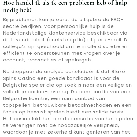
Hoe handel ik als ik een probleem heb of hulp
nodig heb?
Bij problemen kan je eerst de uitgebreide FAQ-
sectie bekijken. Voor persoonlijke hulp is de
Nederlandstalige klantenservice beschikbaar via
de levende chat (snelste optie) of per e-mail. De
collega’s zijn geschoold om je in alle discretie en
efficiënt te ondersteunen met vragen over je
account, transacties of spelregels.
Na diepgaande analyse concludeer ik dat Blaze
Spins Casino een goede kandidaat is voor de
Belgische speler die op zoek is naar een veilige en
volledige casino-ervaring. De combinatie van een
Belgische licentie, een ruim aanbod van
topspellen, betrouwbare betaalmethoden en een
focus op bewust spelen biedt een solide basis.
Het casino lukt het om de sensatie van het spelen
te verenigen met de noodzakelijke veiligheid,
waardoor je met zekerheid kunt genieten van het