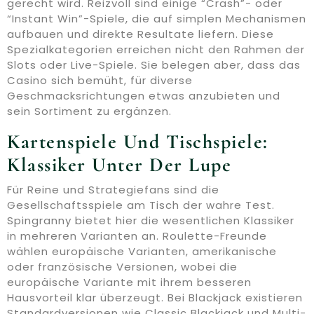
gerecht wird. Reizvoll sind einige “Crash”- oder
“Instant Win”-Spiele, die auf simplen Mechanismen
aufbauen und direkte Resultate liefern. Diese
Spezialkategorien erreichen nicht den Rahmen der
Slots oder Live-Spiele. Sie belegen aber, dass das
Casino sich bemüht, für diverse
Geschmacksrichtungen etwas anzubieten und
sein Sortiment zu ergänzen.
Kartenspiele Und Tischspiele:
Klassiker Unter Der Lupe
Für Reine und Strategiefans sind die
Gesellschaftsspiele am Tisch der wahre Test.
Spingranny bietet hier die wesentlichen Klassiker
in mehreren Varianten an. Roulette-Freunde
wählen europäische Varianten, amerikanische
oder französische Versionen, wobei die
europäische Variante mit ihrem besseren
Hausvorteil klar überzeugt. Bei Blackjack existieren
Standardversionen wie Classic Blackjack und Multi-