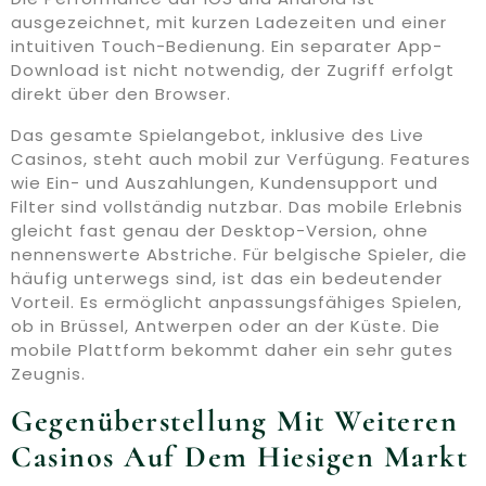
ausgezeichnet, mit kurzen Ladezeiten und einer
intuitiven Touch-Bedienung. Ein separater App-
Download ist nicht notwendig, der Zugriff erfolgt
direkt über den Browser.
Das gesamte Spielangebot, inklusive des Live
Casinos, steht auch mobil zur Verfügung. Features
wie Ein- und Auszahlungen, Kundensupport und
Filter sind vollständig nutzbar. Das mobile Erlebnis
gleicht fast genau der Desktop-Version, ohne
nennenswerte Abstriche. Für belgische Spieler, die
häufig unterwegs sind, ist das ein bedeutender
Vorteil. Es ermöglicht anpassungsfähiges Spielen,
ob in Brüssel, Antwerpen oder an der Küste. Die
mobile Plattform bekommt daher ein sehr gutes
Zeugnis.
Gegenüberstellung Mit Weiteren
Casinos Auf Dem Hiesigen Markt