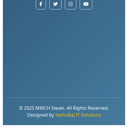
© 2025 MMCH Siwan. All Rights Reserved.
Designed by
YashoRaj IT Solutions