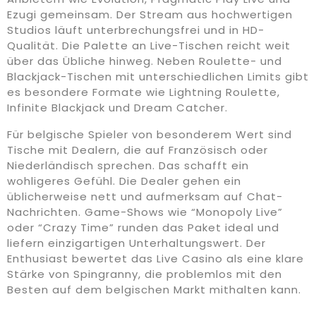
Ezugi gemeinsam. Der Stream aus hochwertigen
Studios läuft unterbrechungsfrei und in HD-
Qualität. Die Palette an Live-Tischen reicht weit
über das Übliche hinweg. Neben Roulette- und
Blackjack-Tischen mit unterschiedlichen Limits gibt
es besondere Formate wie Lightning Roulette,
Infinite Blackjack und Dream Catcher.
Für belgische Spieler von besonderem Wert sind
Tische mit Dealern, die auf Französisch oder
Niederländisch sprechen. Das schafft ein
wohligeres Gefühl. Die Dealer gehen ein
üblicherweise nett und aufmerksam auf Chat-
Nachrichten. Game-Shows wie “Monopoly Live”
oder “Crazy Time” runden das Paket ideal und
liefern einzigartigen Unterhaltungswert. Der
Enthusiast bewertet das Live Casino als eine klare
Stärke von Spingranny, die problemlos mit den
Besten auf dem belgischen Markt mithalten kann.