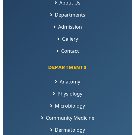
About Us
Departments
Admission
Gallery
Contact
DEPARTMENTS
Anatomy
Physiology
Microbiology
Community Medicine
Dermatology