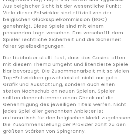
Aus belgischer Sicht ist der wesentliche Punkt:
Viele dieser Entwickler sind offiziell von der
belgischen Glücksspielkommission (BGC)
genehmigt. Diese Spiele sind mit einem
passenden Logo versehen. Das verschafft dem
Spieler rechtliche Sicherheit und die Sicherheit
fairer Spielbedingungen.
Der Liebhaber stellt fest, dass das Casino offen
mit diesem Thema umgeht und lizenzierte Spiele
klar bevorzugt. Die Zusammenarbeit mit so vielen
Top-Entwicklern gewährleistet nicht nur gute
Grafik und Ausstattung, sondern auch einen
steten Nachschub an neuen Spielen. Spieler
sollten dennoch immer einen Check auf die
Genehmigung des jeweiligen Titels werfen. Nicht
jedes Spiel aller genannten Anbieter ist
automatisch für den belgischen Markt zugelassen.
Die Zusammenstellung der Provider zählt zu den
größten Stärken von Spingranny.