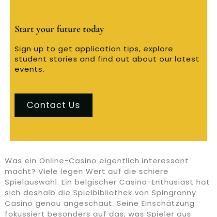
Start your future today
Sign up to get application tips, explore
student stories and find out about our latest
events.
Contact Us
Was ein Online-Casino eigentlich interessant
macht? Viele legen Wert auf die schiere
Spielauswahl. Ein belgischer Casino-Enthusiast hat
sich deshalb die Spielbibliothek von Spingranny
Casino genau angeschaut. Seine Einschätzung
fokussiert besonders auf das, was Spieler aus