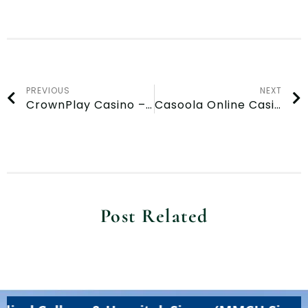
PREVIOUS
NEXT
CrownPlay Casino – Zügige Auszahlungen und geschützte Bankgeschäfte in Österreich erleben
Casoola Online Casino Email-Frequenz genau richtig, sagt aus Deutschland stammender Abonnent
Post Related