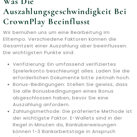
Was Die
Auszahlungsgeschwindigkeit Bei
CrownPlay Beeinflusst
Wir bemühen uns um eine Bearbeitung im
Eiltempo. Verschiedene Faktoren können die
Gesamtzeit einer Auszahlung aber beeinflussen.
Die wichtigsten Punkte sind:
Verifizierung: Ein umfassend verifiziertes
Spielerkonto beschleunigt alles. Laden Sie die
erforderlichen Dokumente bitte zeitnah hoch.
Bonus-Bedingungen: Stellen Sie gewiss, dass
Sie alle Bonusbedingungen eines Bonus
abgeschlossen haben, bevor Sie eine
Auszahlung anfordern.
Zahlungsmethode: Die präferierte Methode ist
der wichtigste Faktor. E-Wallets sind in der
Regel in Minuten da, Banküberweisungen
können 1-3 Bankarbeitstage in Anspruch