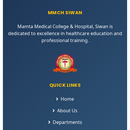
MMCH SIWAN
Mamta Medical College & Hospital, Siwan is
dedicated to excellence in healthcare education and
professional training.
QUICK LINKS
Home
About Us
Departments