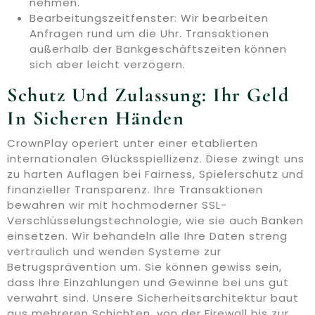
nehmen.
Bearbeitungszeitfenster: Wir bearbeiten
Anfragen rund um die Uhr. Transaktionen
außerhalb der Bankgeschäftszeiten können
sich aber leicht verzögern.
Schutz Und Zulassung: Ihr Geld
In Sicheren Händen
CrownPlay operiert unter einer etablierten
internationalen Glücksspiellizenz. Diese zwingt uns
zu harten Auflagen bei Fairness, Spielerschutz und
finanzieller Transparenz. Ihre Transaktionen
bewahren wir mit hochmoderner SSL-
Verschlüsselungstechnologie, wie sie auch Banken
einsetzen. Wir behandeln alle Ihre Daten streng
vertraulich und wenden Systeme zur
Betrugsprävention um. Sie können gewiss sein,
dass Ihre Einzahlungen und Gewinne bei uns gut
verwahrt sind. Unsere Sicherheitsarchitektur baut
aus mehreren Schichten, von der Firewall bis zur