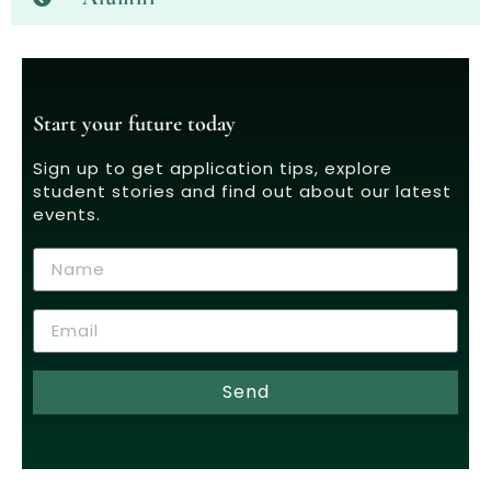
Start your future today
Sign up to get application tips, explore
student stories and find out about our latest
events.
Send