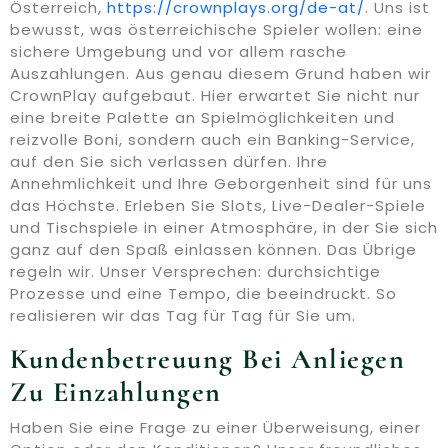
Österreich,
https://crownplays.org/de-at/
. Uns ist
bewusst, was österreichische Spieler wollen: eine
sichere Umgebung und vor allem rasche
Auszahlungen. Aus genau diesem Grund haben wir
CrownPlay aufgebaut. Hier erwartet Sie nicht nur
eine breite Palette an Spielmöglichkeiten und
reizvolle Boni, sondern auch ein Banking-Service,
auf den Sie sich verlassen dürfen. Ihre
Annehmlichkeit und Ihre Geborgenheit sind für uns
das Höchste. Erleben Sie Slots, Live-Dealer-Spiele
und Tischspiele in einer Atmosphäre, in der Sie sich
ganz auf den Spaß einlassen können. Das Übrige
regeln wir. Unser Versprechen: durchsichtige
Prozesse und eine Tempo, die beeindruckt. So
realisieren wir das Tag für Tag für Sie um.
Kundenbetreuung Bei Anliegen
Zu Einzahlungen
Haben Sie eine Frage zu einer Überweisung, einer