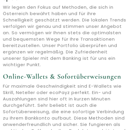
Wir legen den Fokus auf Methoden, die sich in
Österreich bewährt haben und für ihre
Schnelligkeit geschätzt werden. Die lokalen Trends
verfolgen wir genau und stimmen unser Angebot
an. So vermögen wir Ihnen stets die optimalsten
und bequemsten Wege für Ihre Transaktionen
bereitzustellen. Unser Portfolio überprüfen und
ergänzen wir regelmäßig. Die Zufriedenheit
unserer Spieler mit dem Banking ist für uns ein
wichtiger Punkt.
Online-Wallets & Sofortüberweisungen
Für maximale Geschwindigkeit sind E-Wallets wie
Skrill, Neteller oder ecoPayz perfekt. Ein- und
Auszahlungen sind hier oft in kurzen Minuten
durchgeführt. Sehr beliebt ist auch die
Sofortüberweisung, die eine sofortige Verbindung
zu Ihrem Bankkonto aufbaut. Diese Methoden sind
anwenderfreundlich und sicher. Sie fungieren als