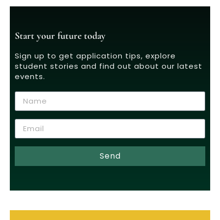
Start your future today
Sign up to get application tips, explore
student stories and find out about our latest
events.
Send