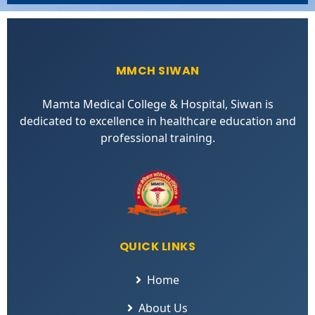
MMCH SIWAN
Mamta Medical College & Hospital, Siwan is
dedicated to excellence in healthcare education and
professional training.
QUICK LINKS
Home
About Us