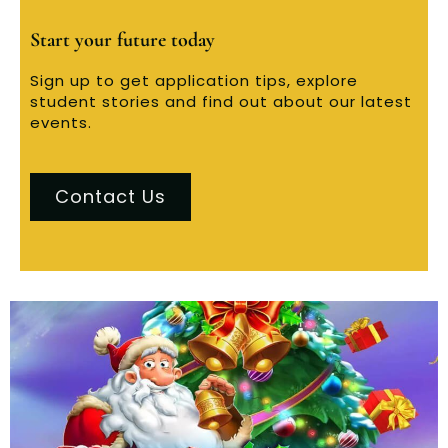
Start your future today
Sign up to get application tips, explore
student stories and find out about our latest
events.
Contact Us