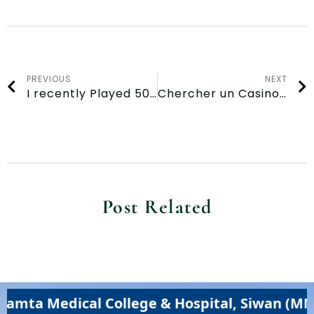
PREVIOUS
NEXT
I recently Played 50 Distinct Slots at Cowboy Spin Casino: Results for Canada
Chercher un Casino Réglementé en Belgique ? Spinsy Casino est la Solution
Post Related
dical College & Hospital, Siwan (MMCH,Siwan