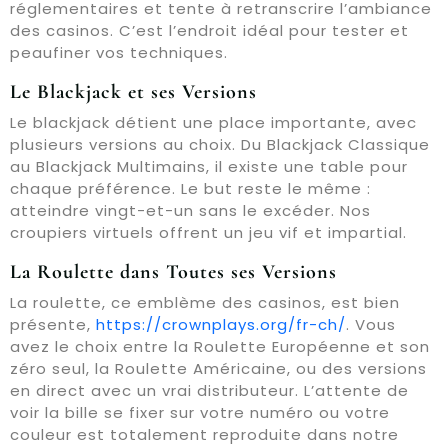
réglementaires et tente à retranscrire l’ambiance
des casinos. C’est l’endroit idéal pour tester et
peaufiner vos techniques.
Le Blackjack et ses Versions
Le blackjack détient une place importante, avec
plusieurs versions au choix. Du Blackjack Classique
au Blackjack Multimains, il existe une table pour
chaque préférence. Le but reste le même :
atteindre vingt-et-un sans le excéder. Nos
croupiers virtuels offrent un jeu vif et impartial.
La Roulette dans Toutes ses Versions
La roulette, ce emblème des casinos, est bien
présente,
https://crownplays.org/fr-ch/
. Vous
avez le choix entre la Roulette Européenne et son
zéro seul, la Roulette Américaine, ou des versions
en direct avec un vrai distributeur. L’attente de
voir la bille se fixer sur votre numéro ou votre
couleur est totalement reproduite dans notre