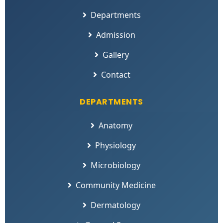
Departments
Admission
Gallery
Contact
DEPARTMENTS
Anatomy
Physiology
Microbiology
Community Medicine
Dermatology