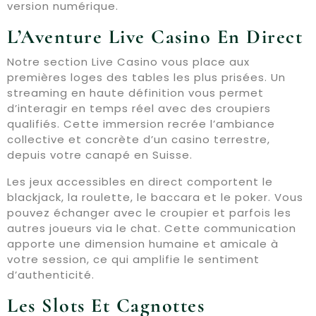
version numérique.
L’Aventure Live Casino En Direct
Notre section Live Casino vous place aux
premières loges des tables les plus prisées. Un
streaming en haute définition vous permet
d’interagir en temps réel avec des croupiers
qualifiés. Cette immersion recrée l’ambiance
collective et concrète d’un casino terrestre,
depuis votre canapé en Suisse.
Les jeux accessibles en direct comportent le
blackjack, la roulette, le baccara et le poker. Vous
pouvez échanger avec le croupier et parfois les
autres joueurs via le chat. Cette communication
apporte une dimension humaine et amicale à
votre session, ce qui amplifie le sentiment
d’authenticité.
Les Slots Et Cagnottes