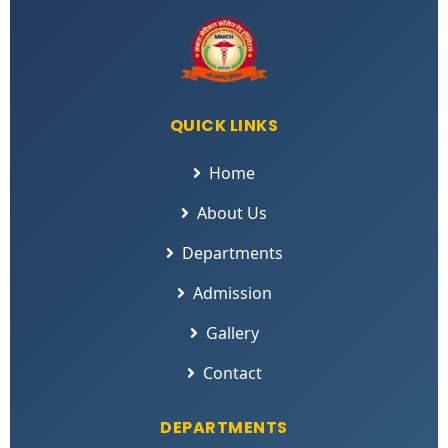
QUICK LINKS
Home
About Us
Departments
Admission
Gallery
Contact
DEPARTMENTS