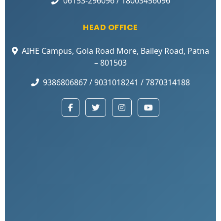
06153-296096 / 18003456096
HEAD OFFICE
AIHE Campus, Gola Road More, Bailey Road, Patna
– 801503
9386806867 / 9031018241 / 7870314188