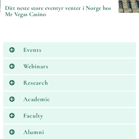
Ditt neste store eventyr venter i Norge hos
Mr Vegas Casino
Events
Webinars
Research
Academic
Faculty
Alumni