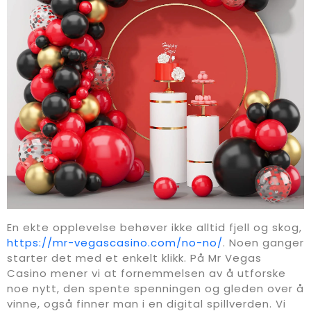
En ekte opplevelse behøver ikke alltid fjell og skog,
https://mr-vegascasino.com/no-no/
. Noen ganger
starter det med et enkelt klikk. På Mr Vegas
Casino mener vi at fornemmelsen av å utforske
noe nytt, den spente spenningen og gleden over å
vinne, også finner man i en digital spillverden. Vi