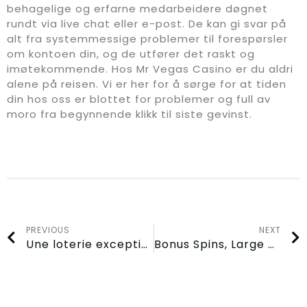
behagelige og erfarne medarbeidere døgnet
rundt via live chat eller e-post. De kan gi svar på
alt fra systemmessige problemer til forespørsler
om kontoen din, og de utfører det raskt og
imøtekommende. Hos Mr Vegas Casino er du aldri
alene på reisen. Vi er her for å sørge for at tiden
din hos oss er blottet for problemer og full av
moro fra begynnende klikk til siste gevinst.
PREVIOUS
NEXT
Une loterie exceptionnelle annoncée : RoyalsTiger Casino accorde des récompenses au Canada
Bonus Spins, Large Wins, Fast Payouts for Canada at Spinania Casino