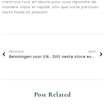
mettrons tout en œuvre pour vous répondre de
manière claire et rapide, afin que votre parcours
reste fluide et plaisant.
PREVIOUS
NEXT
Beloningen voor Elke Weddenschap die Je Plaatst bij Spingranny Casino in België
Ditt neste store eventyr venter i Norge hos Mr Vegas Casino
Post Related