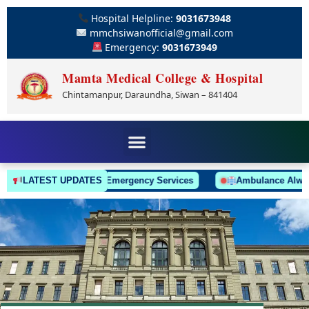
Hospital Helpline:
9031673948
mmchsiwanofficial@gmail.com
Emergency:
9031673949
Mamta Medical College & Hospital
Chintamanpur, Daraundha, Siwan – 841404
LATEST UPDATES
24/7 Emergency Services
Ambulance Always On 