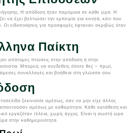
ριήγησης. Η απόδοση ήταν παρόμοια σε κάθε ώρα. Η
ει να έχει βελτιώσει την εμπειρία για κινητά, κάτι που
 Οι ειδοποιήσεις για προσφορές έφταναν ακριβώς όταν
Έλληνα Παίκτη
χαν απότομες πτώσεις στην απόδοση ή στην
ιοπιστία. Μπορείς να συνδεθείς όποτε θες – πρωί,
ι, άμεσες συναλλαγές και βοήθεια στη γλώσσα σου.
πόδοση
στοσελίδα ξεκινούσε αμέσως, σαν να μην είχε άλλος
ι απαντούσαν αμέσως με καθαρότητα. Κάθε κατάθεση και
ικό εργαζόταν τέλεια, χωρίς άγχος. Είναι η σωστή ώρα
ούρα στην καθημερινότητα.