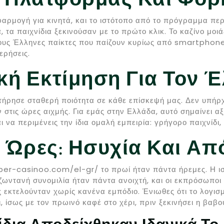
φαρμογή για κινητά, και το ιστότοπο από το πρόγραμμα πε
 τα παιχνίδια ξεκινούσαν με το πρώτο κλικ. Το καζίνο μοιάζ
ους Έλληνες παίκτες που παίζουν κυρίως από smartphone.
ερήσεις.
κή Εκτίμηση Για Τον 
τήρησε σταθερή ποιότητα σε κάθε επίσκεψή μας. Δεν υπήρ
 στις ώρες αιχμής. Για εμάς στην Ελλάδα, αυτό σημαίνει αξ
ι να περιμένεις την ίδια ομαλή εμπειρία: γρήγορο παιχνίδ
 Ώρες: Ησυχία Και Α
ipper-casinoo.com/el-gr/ το πρωί ήταν πάντα ήρεμες. Η ι
 ζωντανή συνομιλία ήταν πάντα ανοιχτή, και οι εκπρόσωπο
 εκτελούνταν χωρίς κανένα εμπόδιο. Ένιωθες ότι το λογισμ
ι, ίσως με τον πρωινό καφέ στο χέρι, πριν ξεκινήσει η βαβ