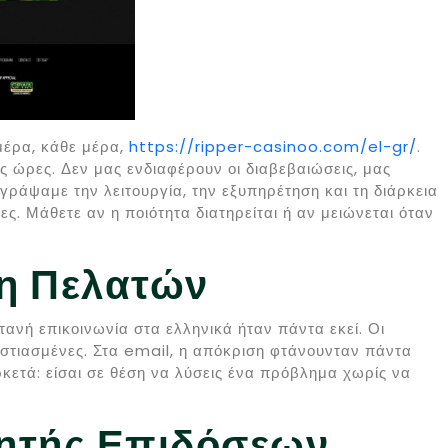
μέρα, κάθε μέρα,
https://ripper-casinoo.com/el-gr/
.
ς ώρες. Δεν μας ενδιαφέρουν οι διαβεβαιώσεις, μας
αγράψαμε την λειτουργία, την εξυπηρέτηση και τη διάρκεια
ες. Μάθετε αν η ποιότητα διατηρείται ή αν μειώνεται όταν
ση Πελατών
ανή επικοινωνία στα ελληνικά ήταν πάντα εκεί. Οι
εστιασμένες. Στα email, η απόκριση φτάνουνταν πάντα
ρκετά: είσαι σε θέση να λύσεις ένα πρόβλημα χωρίς να
ρητής Επιδόσεων