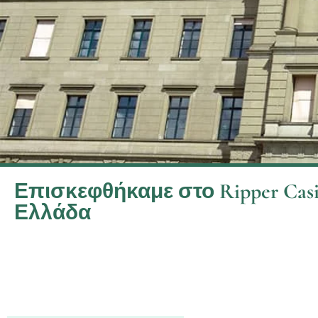
Επισκεφθήκαμε στο Ripper Casi
Ελλάδα