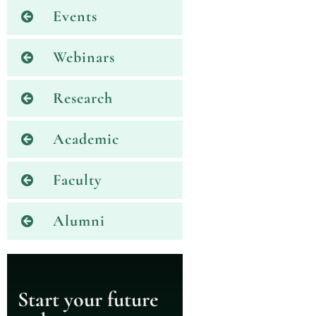
Events
Webinars
Research
Academic
Faculty
Alumni
Start your future