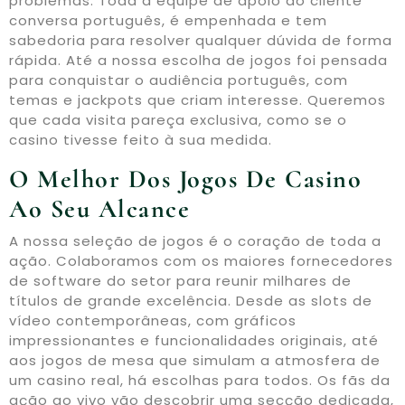
problemas. Toda a equipe de apoio ao cliente
conversa português, é empenhada e tem
sabedoria para resolver qualquer dúvida de forma
rápida. Até a nossa escolha de jogos foi pensada
para conquistar o audiência português, com
temas e jackpots que criam interesse. Queremos
que cada visita pareça exclusiva, como se o
casino tivesse feito à sua medida.
O Melhor Dos Jogos De Casino
Ao Seu Alcance
A nossa seleção de jogos é o coração de toda a
ação. Colaboramos com os maiores fornecedores
de software do setor para reunir milhares de
títulos de grande excelência. Desde as slots de
vídeo contemporâneas, com gráficos
impressionantes e funcionalidades originais, até
aos jogos de mesa que simulam a atmosfera de
um casino real, há escolhas para todos. Os fãs da
ação ao vivo vão descobrir uma secção dedicada,