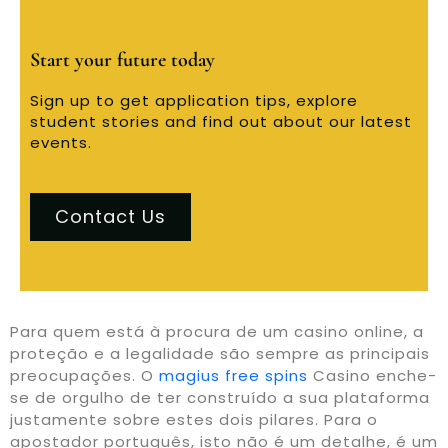
Start your future today
Sign up to get application tips, explore
student stories and find out about our latest
events.
Contact Us
Para quem está à procura de um casino online, a
proteção e a legalidade são sempre as principais
preocupações. O
magius free spins
Casino enche-
se de orgulho de ter construído a sua plataforma
justamente sobre estes dois pilares. Para o
apostador português, isto não é um detalhe, é um