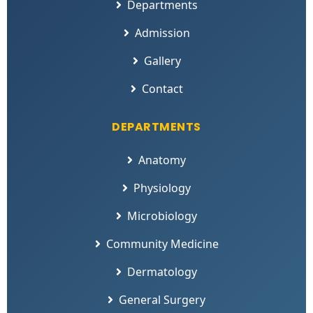
Departments
Admission
Gallery
Contact
DEPARTMENTS
Anatomy
Physiology
Microbiology
Community Medicine
Dermatology
General Surgery