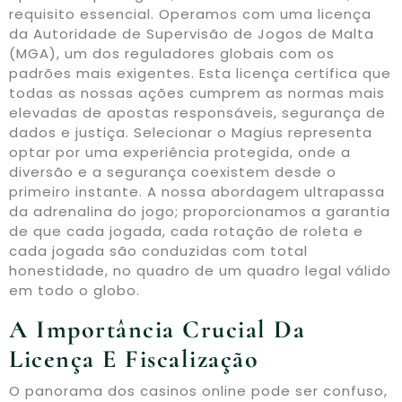
requisito essencial. Operamos com uma licença
da Autoridade de Supervisão de Jogos de Malta
(MGA), um dos reguladores globais com os
padrões mais exigentes. Esta licença certifica que
todas as nossas ações cumprem as normas mais
elevadas de apostas responsáveis, segurança de
dados e justiça. Selecionar o Magius representa
optar por uma experiência protegida, onde a
diversão e a segurança coexistem desde o
primeiro instante. A nossa abordagem ultrapassa
da adrenalina do jogo; proporcionamos a garantia
de que cada jogada, cada rotação de roleta e
cada jogada são conduzidas com total
honestidade, no quadro de um quadro legal válido
em todo o globo.
A Importância Crucial Da
Licença E Fiscalização
O panorama dos casinos online pode ser confuso,