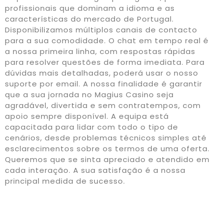
profissionais que dominam a idioma e as
características do mercado de Portugal.
Disponibilizamos múltiplos canais de contacto
para a sua comodidade. O chat em tempo real é
a nossa primeira linha, com respostas rápidas
para resolver questões de forma imediata. Para
dúvidas mais detalhadas, poderá usar o nosso
suporte por email. A nossa finalidade é garantir
que a sua jornada no Magius Casino seja
agradável, divertida e sem contratempos, com
apoio sempre disponível. A equipa está
capacitada para lidar com todo o tipo de
cenários, desde problemas técnicos simples até
esclarecimentos sobre os termos de uma oferta.
Queremos que se sinta apreciado e atendido em
cada interação. A sua satisfação é a nossa
principal medida de sucesso.