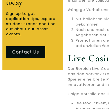
erkunden die vollst
today
Gängige Verhaltens
Sign up to get
application tips, explore
Mit beliebten Sl
student stories and find
bekommen.
out about our latest
Nach und nach a
events.
Angeboten der 
Promotionen und
potenziellen Ge
Contact Us
Live Casi
Der Bereich Live Ca
das den Nervenkitze
Spieler eine breite 
innovativeren und in
Einige Vorteile des L
Die Möglichkeit,
Atmosphäre sch