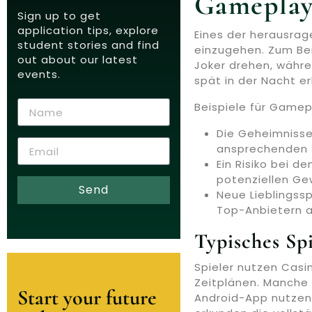
Gameplay-
Sign up to get
application tips, explore
Eines der herausrage
student stories and find
einzugehen. Zum Be
out about our latest
Joker drehen, währe
events.
spät in der Nacht e
Beispiele für Gamep
Die Geheimnisse
ansprechenden 
Ein Risiko bei d
potenziellen Gew
Send
Neue Lieblingssp
Top-Anbietern ak
Typisches Sp
Spieler nutzen Casi
Zeitplänen. Manche 
Start your future
Android-App nutzen,