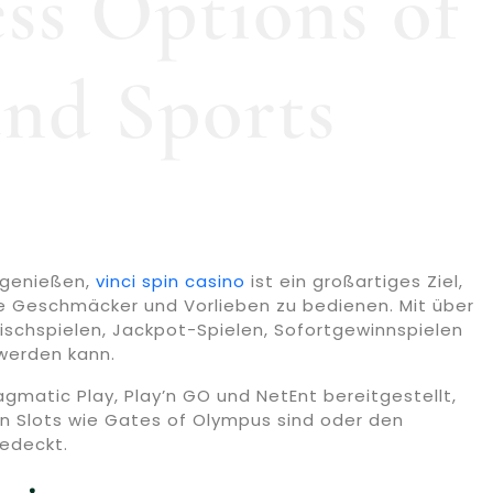
ss Options of
and Sports
 genießen,
vinci spin casino
ist ein großartiges Ziel,
he Geschmäcker und Vorlieben zu bedienen. Mit über
, Tischspielen, Jackpot-Spielen, Sofortgewinnspielen
werden kann.
agmatic Play, Play’n GO und NetEnt bereitgestellt,
en Slots wie Gates of Olympus sind oder den
gedeckt.