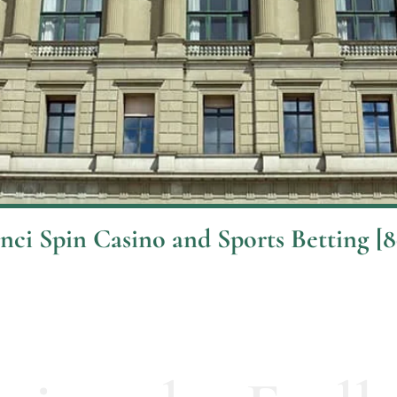
nci Spin Casino and Sports Betting [8