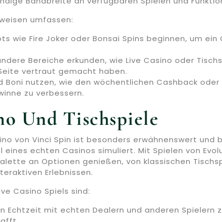
ändige Bandbreite an verfügbaren Spielen und Funktio
weisen umfassen:
ots wie Fire Joker oder Bonsai Spins beginnen, um ein 
ndere Bereiche erkunden, wie Live Casino oder Tischs
Seite vertraut gemacht haben.
 Boni nutzen, wie den wöchentlichen Cashback oder 
winne zu verbessern.
no Und Tischspiele
sino von Vinci Spin ist besonders erwähnenswert und b
l eines echten Casinos simuliert. Mit Spielen von Ev
Palette an Optionen genießen, von klassischen Tischsp
teraktiven Erlebnissen.
ive Casino Spiels sind:
 in Echtzeit mit echten Dealern und anderen Spielern 
afft.