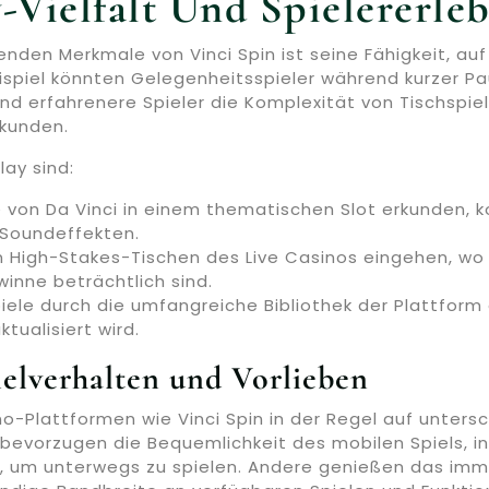
Vielfalt Und Spielererleb
nden Merkmale von Vinci Spin ist seine Fähigkeit, auf
ispiel könnten Gelegenheitsspieler während kurzer P
nd erfahrenere Spieler die Komplexität von Tischspie
rkunden.
lay sind:
 von Da Vinci in einem thematischen Slot erkunden, ko
Soundeffekten.
en High-Stakes-Tischen des Live Casinos eingehen, wo
inne beträchtlich sind.
iele durch die umfangreiche Bibliothek der Plattform
tualisiert wird.
ielverhalten und Vorlieben
no-Plattformen wie Vinci Spin in der Regel auf unters
bevorzugen die Bequemlichkeit des mobilen Spiels, in
 um unterwegs zu spielen. Andere genießen das imme