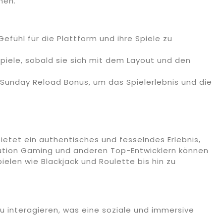
nen.
Gefühl für die Plattform und ihre Spiele zu
piele, sobald sie sich mit dem Layout und den
Sunday Reload Bonus, um das Spielerlebnis und die
ietet ein authentisches und fesselndes Erlebnis,
olution Gaming und anderen Top-Entwicklern können
ielen wie Blackjack und Roulette bis hin zu
zu interagieren, was eine soziale und immersive