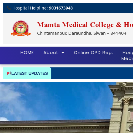
Hospital Helpline:
9031673948
Mamta Medical College & Ho
Chintamanpur, Daraundha, Siwan – 841404
HOME
About
Online OPD Reg.
Hosp
Medi
LATEST UPDATES