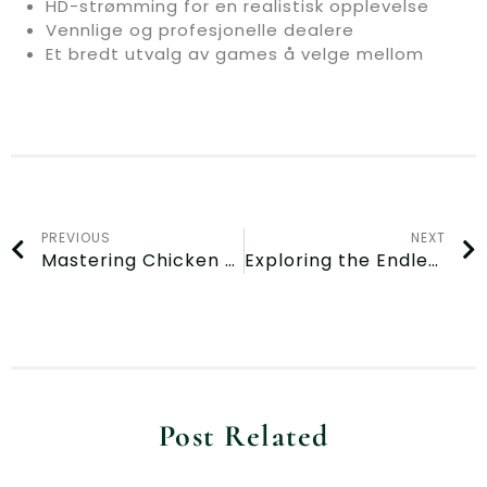
HD-strømming for en realistisk opplevelse
Vennlige og profesjonelle dealere
Et bredt utvalg av games å velge mellom
PREVIOUS
NEXT
Mastering Chicken Road: Strategic Decision Making in Crash-Style Casino Games [4892]
Exploring the Endless Options of Vinci Spin Casino and Sports Betting [8013]
Post Related