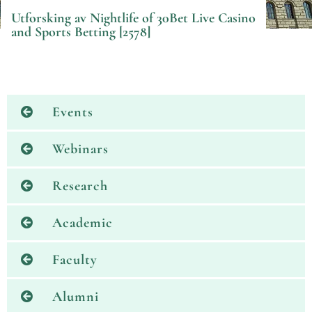
Utforsking av Nightlife of 30Bet Live Casino
and Sports Betting [2578]
Events
Webinars
Research
Academic
Faculty
Alumni