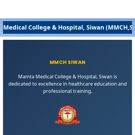
ollege & Hospital, Siwan (MMCH,Siwan) – Ex
MMCH SIWAN
Mamta Medical College & Hospital, Siwan is
dedicated to excellence in healthcare education and
professional training.