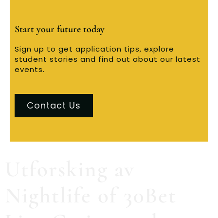
Start your future today
Sign up to get application tips, explore
student stories and find out about our latest
events.
Contact Us
Utforsking av
Nightlife of 30Bet