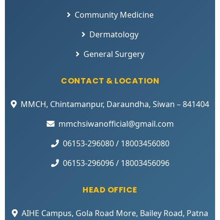
Community Medicine
Dermatology
General Surgery
CONTACT & LOCATION
MMCH, Chintamanpur, Daraundha, Siwan – 841404
mmchsiwanofficial@gmail.com
06153-296080 / 18003456080
06153-296096 / 18003456096
HEAD OFFICE
AIHE Campus, Gola Road More, Bailey Road, Patna