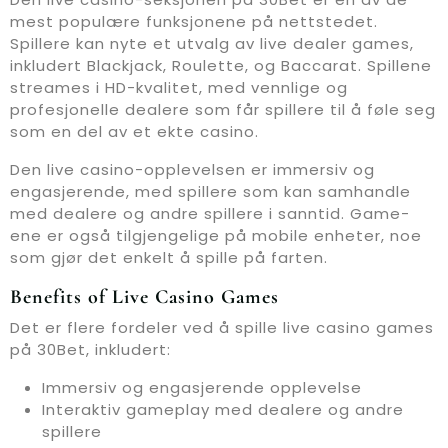
mest populære funksjonene på nettstedet.
Spillere kan nyte et utvalg av live dealer games,
inkludert Blackjack, Roulette, og Baccarat. Spillene
streames i HD-kvalitet, med vennlige og
profesjonelle dealere som får spillere til å føle seg
som en del av et ekte casino.
Den live casino-opplevelsen er immersiv og
engasjerende, med spillere som kan samhandle
med dealere og andre spillere i sanntid. Game-
ene er også tilgjengelige på mobile enheter, noe
som gjør det enkelt å spille på farten.
Benefits of Live Casino Games
Det er flere fordeler ved å spille live casino games
på 30Bet, inkludert:
Immersiv og engasjerende opplevelse
Interaktiv gameplay med dealere og andre
spillere