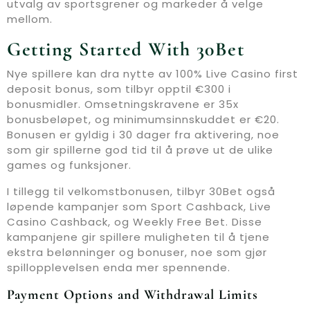
utvalg av sportsgrener og markeder å velge
mellom.
Getting Started With 30Bet
Nye spillere kan dra nytte av 100% Live Casino first
deposit bonus, som tilbyr opptil €300 i
bonusmidler. Omsetningskravene er 35x
bonusbeløpet, og minimumsinnskuddet er €20.
Bonusen er gyldig i 30 dager fra aktivering, noe
som gir spillerne god tid til å prøve ut de ulike
games og funksjoner.
I tillegg til velkomstbonusen, tilbyr 30Bet også
løpende kampanjer som Sport Cashback, Live
Casino Cashback, og Weekly Free Bet. Disse
kampanjene gir spillere muligheten til å tjene
ekstra belønninger og bonuser, noe som gjør
spillopplevelsen enda mer spennende.
Payment Options and Withdrawal Limits