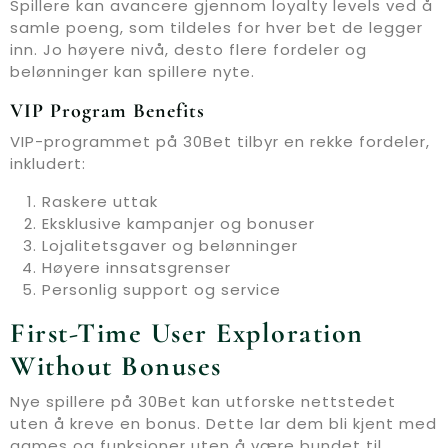
Spillere kan avancere gjennom loyalty levels ved å
samle poeng, som tildeles for hver bet de legger
inn. Jo høyere nivå, desto flere fordeler og
belønninger kan spillere nyte.
VIP Program Benefits
VIP-programmet på 30Bet tilbyr en rekke fordeler,
inkludert:
Raskere uttak
Eksklusive kampanjer og bonuser
Lojalitetsgaver og belønninger
Høyere innsatsgrenser
Personlig support og service
First-Time User Exploration
Without Bonuses
Nye spillere på 30Bet kan utforske nettstedet
uten å kreve en bonus. Dette lar dem bli kjent med
games og funksjoner uten å være bundet til