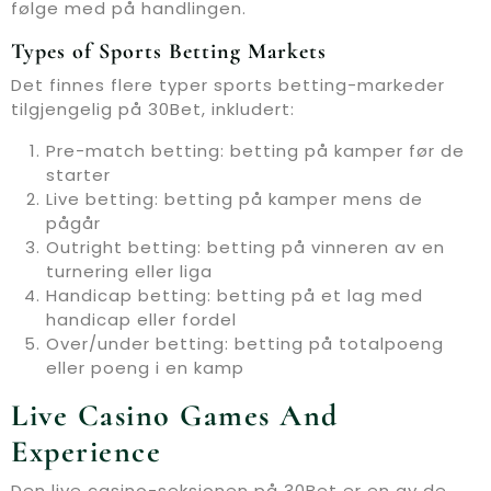
følge med på handlingen.
Types of Sports Betting Markets
Det finnes flere typer sports betting-markeder
tilgjengelig på 30Bet, inkludert:
Pre-match betting: betting på kamper før de
starter
Live betting: betting på kamper mens de
pågår
Outright betting: betting på vinneren av en
turnering eller liga
Handicap betting: betting på et lag med
handicap eller fordel
Over/under betting: betting på totalpoeng
eller poeng i en kamp
Live Casino Games And
Experience
Den live casino-seksjonen på 30Bet er en av de