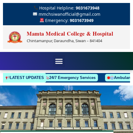
Hospital Helpline:
9031673948
mmchsiwanofficial@gmail.com
Emergency:
9031673949
Mamta Medical College & Hospital
Chintamanpur, Daraundha, Siwan – 841404
LATEST UPDATES
24/7 Emergency Services
Ambulance Alwa