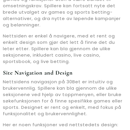
omsetningskrav. Spillere kan fortsatt nyte det
brede utvalget av games og sports betting-
alternativer, og dra nytte av løpende kampanjer
og belønninger.
Nettsiden er enkel å navigere, med et rent og
enkelt design som gjør det lett å finne det du
leter etter. Spillere kan bla gjennom de ulike
seksjonene, inkludert casino, live casino,
sportsbook, og live betting.
Site Navigation and Design
Nettsidens navigasjon på 30Bet er intuitiv og
brukervennlig. Spillere kan bla gjennom de ulike
seksjonene ved hjelp av toppmenyen, eller bruke
søkefunksjonen for å finne spesifikke games eller
sports. Designet er rent og enkelt, med fokus på
funksjonalitet og brukervennlighet.
Her er noen funksjoner ved nettstedets design: