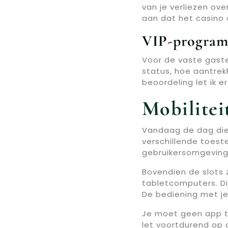
van je verliezen ove
aan dat het casino 
VIP-program
Voor de vaste gaste
status, hoe aantrek
beoordeling let ik e
Mobilite
Vandaag de dag die
verschillende toest
gebruikersomgeving 
Bovendien de slots
tabletcomputers. Di
De bediening met je
Je moet geen app te
let voortdurend op 