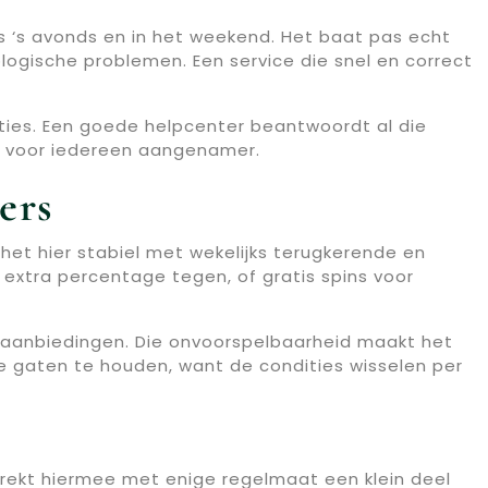
ls ‘s avonds en in het weekend. Het baat pas echt
gische problemen. Een service die snel en correct
ies. Een goede helpcenter beantwoordt al die
ng voor iedereen aangenamer.
ers
et hier stabiel met wekelijks terugkerende en
extra percentage tegen, of gratis spins voor
e aanbiedingen. Die onvoorspelbaarheid maakt het
e gaten te houden, want de condities wisselen per
rekt hiermee met enige regelmaat een klein deel