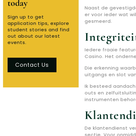
today
Naast de gevestigde
er voor ieder wat wi
Sign up to get
gesmeerd.
application tips, explore
student stories and find
Integrite
out about our latest
events.
Iedere fraaie featu
Casino. Het onderne
Contact Us
Die erkenning waarb
uitgangs en slot van
Ik besteed aandacht
outs en zelfuitslui
instrumenten behore
Klantend
De klantendienst ver
sectie. Voor onmidde