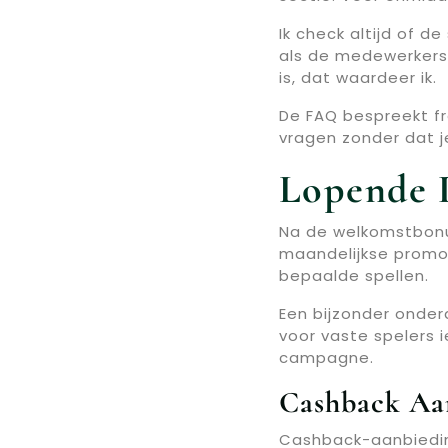
Ik check altijd of 
als de medewerkers
is, dat waardeer ik.
De FAQ bespreekt f
vragen zonder dat j
Lopende P
Na de welkomstbonus
maandelijkse promot
bepaalde spellen.
Een bijzonder onder
voor vaste spelers 
campagne.
Cashback Aa
Cashback-aanbiedin