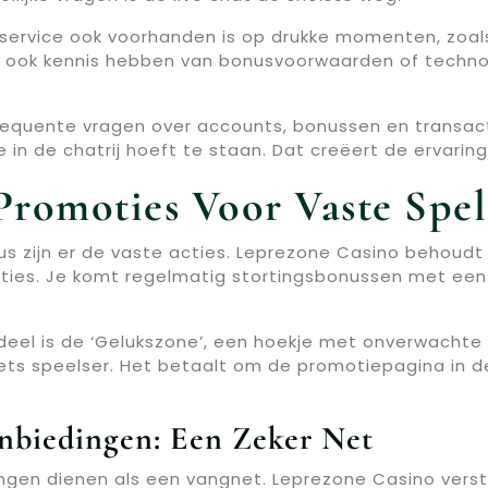
de service ook voorhanden is op drukke momenten, zoa
 ook kennis hebben van bonusvoorwaarden of technolo
requente vragen over accounts, bonussen en transact
e in de chatrij hoeft te staan. Dat creëert de ervari
romoties Voor Vaste Spel
 zijn er de vaste acties. Leprezone Casino behoudt h
ies. Je komt regelmatig stortingsbonussen met een 
deel is de ‘Gelukszone’, een hoekje met onverwacht
iets speelser. Het betaalt om de promotiepagina in d
nbiedingen: Een Zeker Net
gen dienen als een vangnet. Leprezone Casino verst