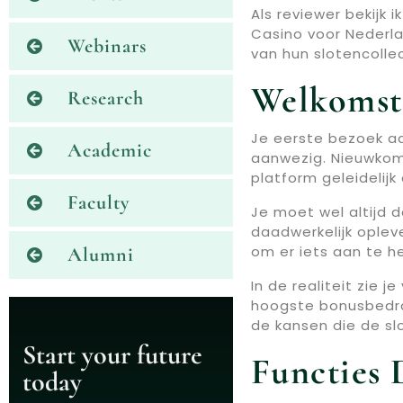
Als reviewer bekijk i
Casino voor Nederla
Webinars
van hun slotencollec
Welkomstb
Research
Je eerste bezoek aa
Academic
aanwezig. Nieuwkome
platform geleidelijk
Faculty
Je moet wel altijd 
daadwerkelijk oplev
om er iets aan te h
Alumni
In de realiteit zie
hoogste bonusbedrag
de kansen die de slo
Start your future
Functies 
today