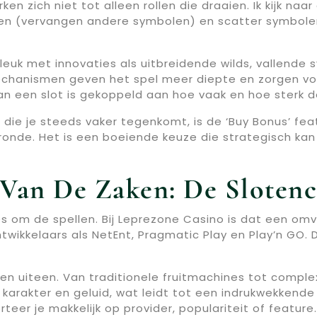
en zich niet tot alleen rollen die draaien. Ik kijk naa
n (vervangen andere symbolen) en scatter symbolen 
leuk met innovaties als uitbreidende wilds, vallende 
hanismen geven het spel meer diepte en zorgen vo
van een slot is gekoppeld aan hoe vaak en hoe sterk d
e die je steeds vaker tegenkomt, is de ‘Buy Bonus’ fe
onde. Het is een boeiende keuze die strategisch kan z
Van De Zaken: De Slotenc
les om de spellen. Bij Leprezone Casino is dat een omva
ikkelaars als NetEnt, Pragmatic Play en Play’n GO. D
n uiteen. Van traditionele fruitmachines tot comple
n karakter en geluid, wat leidt tot een indrukwekkend
orteer je makkelijk op provider, populariteit of feature.