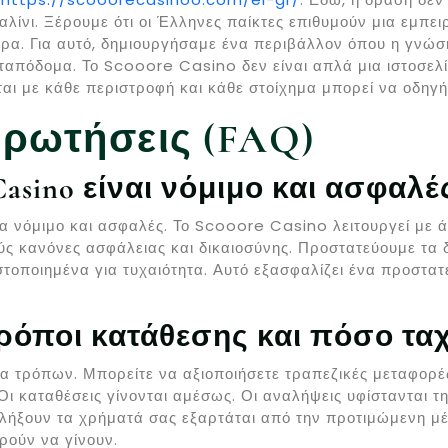
αλίνι. Ξέρουμε ότι οι Έλληνες παίκτες επιθυμούν μια εμπει
ρα. Για αυτό, δημιουργήσαμε ένα περιβάλλον όπου η γνώση 
ταπόδομα. Το Scooore Casino δεν είναι απλά μια ιστοσελίδα
αι με κάθε περιστροφή και κάθε στοίχημα μπορεί να οδηγήσ
Ερωτήσεις (FAQ)
Casino είναι νόμιμο και ασφαλ
α νόμιμο και ασφαλές. Το Scooore Casino λειτουργεί με ά
ούς κανόνες ασφάλειας και δικαιοσύνης. Προστατεύουμε τα
ιστοποιημένα για τυχαιότητα. Αυτό εξασφαλίζει ένα προστατ
 τρόποι κατάθεσης και πόσο τα
λία τρόπων. Μπορείτε να αξιοποιήσετε τραπεζικές μεταφορέ
r. Οι καταθέσεις γίνονται αμέσως. Οι αναλήψεις υφίστανται
αλήξουν τα χρήματά σας εξαρτάται από την προτιμώμενη μέθ
ρούν να γίνουν.