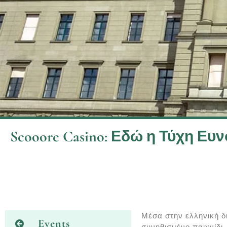
Scooore Casino: Εδώ η Τύχη Ε
Μέσα στην ελληνική δ
Events
συνηθισμένο παιχνίδι