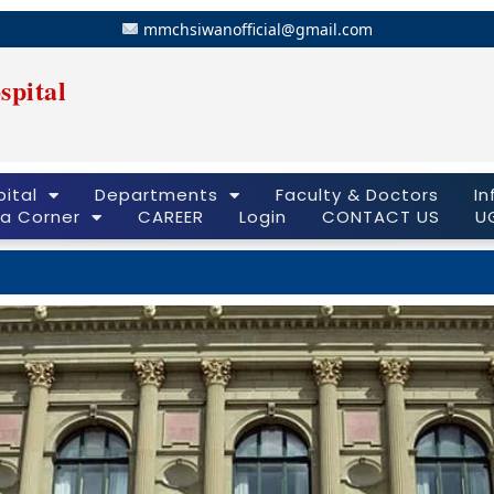
mmchsiwanofficial@gmail.com
spital
ital
Departments
Faculty & Doctors
In
a Corner
CAREER
Login
CONTACT US
U