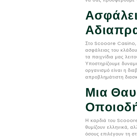
Ασφάλει
Αδιαπρα
Στο Scooore Casino, η
ασφάλειας του κλάδο
τα παιχνίδια μας λειτ
Υποστηρίζουμε δυναμι
οργανισμό είναι η δι
απροβλημάτιστη διασ
Μια Θαυ
Οποιοδή
Η καρδιά του Scooore
θυμίζουν ελληνικά, αλ
όσους επιλέγουν τη σ