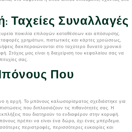
ή: Ταχείες Συναλλαγές
 ευρεία ποικιλία επιλογών καταθέσεων και απόσυρσης.
 μεταφορές χρημάτων, πιστωτικές και κάρτες χρεώσεως,
λήψεις διεκπεραιώνονται στο ταχύτερο δυνατό χρονικό
ή. Στόχος μας είναι η διαχείριση του κεφαλαίου σας να
πιτυχίες σας.
Μπόνους Που
όνο η αρχή. Το μπόνους καλωσορίσματος σχεδιάστηκε για
ιστώσεις που διπλασιάζουν τις πιθανότητές σας. Η
εκπλήξεις που διατηρούν το ενδιαφέρον στην κορυφή.
όνους πρέπει να είναι ένα δώρο, όχι ένας μπέρδεμα.
ισσότερες περιστροφές, περισσότερες ευκαιρίες και