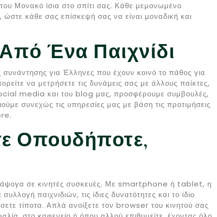
 του Μονακό ίσια στο σπίτι σας. Κάθε μεμονωμένο
η, ώστε κάθε σας επίσκεψή σας να είναι μοναδική και
 Από Ένα Παιχνίδι
 συνάντησης για Έλληνες που έχουν κοινό το πάθος για
ορείτε να μετρήσετε τις δυνάμεις σας με άλλους παίκτες,
social media και του blog μας, προσφέρουμε συμβουλές,
ιούμε συνεχώς τις υπηρεσίες μας με βάση τις προτιμήσεις
ore.
τε Οπουδήποτε,
ί άψογα σε κινητές συσκευές. Με smartphone ή tablet, η
υλλογή παιχνιδιών, τις ίδιες δυνατότητες και το ίδιο
σετε τίποτα. Απλά ανοίξετε τον browser του κινητού σας
αλία, στο καφενείο ή όπου αλλού επιθυμείτε, έχοντας όλο