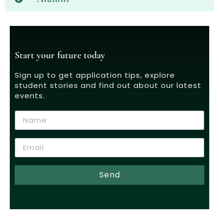
Start your future today
Sign up to get application tips, explore
student stories and find out about our latest
events.
Send