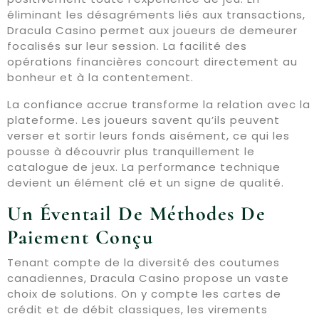
éliminant les désagréments liés aux transactions,
Dracula Casino permet aux joueurs de demeurer
focalisés sur leur session. La facilité des
opérations financières concourt directement au
bonheur et à la contentement.
La confiance accrue transforme la relation avec la
plateforme. Les joueurs savent qu’ils peuvent
verser et sortir leurs fonds aisément, ce qui les
pousse à découvrir plus tranquillement le
catalogue de jeux. La performance technique
devient un élément clé et un signe de qualité.
Un Éventail De Méthodes De
Paiement Conçu
Tenant compte de la diversité des coutumes
canadiennes, Dracula Casino propose un vaste
choix de solutions. On y compte les cartes de
crédit et de débit classiques, les virements