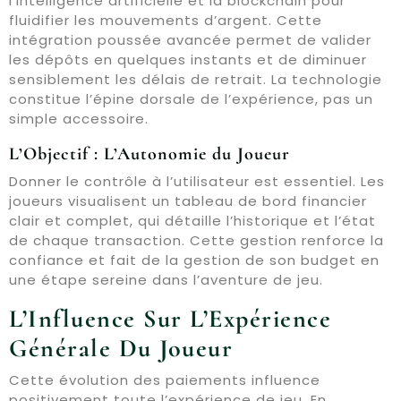
l’intelligence artificielle et la blockchain pour
fluidifier les mouvements d’argent. Cette
intégration poussée avancée permet de valider
les dépôts en quelques instants et de diminuer
sensiblement les délais de retrait. La technologie
constitue l’épine dorsale de l’expérience, pas un
simple accessoire.
L’Objectif : L’Autonomie du Joueur
Donner le contrôle à l’utilisateur est essentiel. Les
joueurs visualisent un tableau de bord financier
clair et complet, qui détaille l’historique et l’état
de chaque transaction. Cette gestion renforce la
confiance et fait de la gestion de son budget en
une étape sereine dans l’aventure de jeu.
L’Influence Sur L’Expérience
Générale Du Joueur
Cette évolution des paiements influence
positivement toute l’expérience de jeu. En