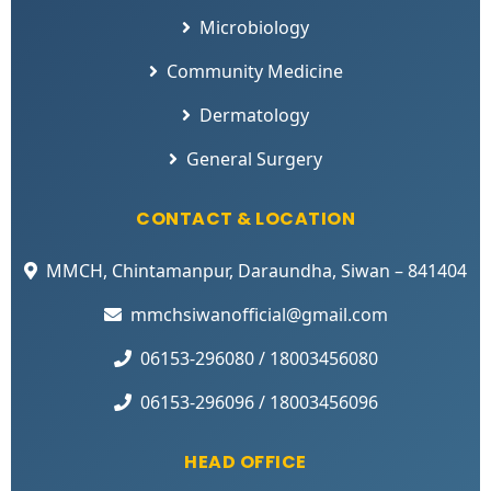
Microbiology
Community Medicine
Dermatology
General Surgery
CONTACT & LOCATION
MMCH, Chintamanpur, Daraundha, Siwan – 841404
mmchsiwanofficial@gmail.com
06153-296080 / 18003456080
06153-296096 / 18003456096
HEAD OFFICE