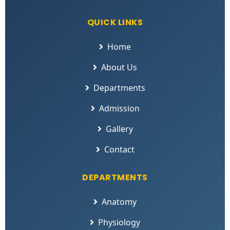
QUICK LINKS
Home
About Us
Departments
Admission
Gallery
Contact
DEPARTMENTS
Anatomy
Physiology