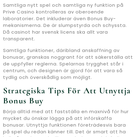
Samtliga nytt spel och samtliga ny funktion på
Prive Casino kontrolleras av oberoende
laboratorier. Det inkluderar även Bonus Buy-
mekanismerna. De är slumpstyrda och schyssta.
Då casinot har svensk licens ska allt vara
transparent.
Samtliga funktioner, däribland anskaffning av
bonusar, granskas noggrant för att säkerställa att
de uppfyller reglerna. Spelarnas trygghet står i
centrum, och designen är gjord för att vara så
tydlig och överskådlig som möjligt.
Strategiska Tips För Att Utnyttja
Bonus Buy
Börja alltid med att fastställa en maxnivå för hur
mycket du önskar lägga på att införskaffa
bonusar. Utnyttja funktionen företrädesvis bara
på spel du redan känner till. Det är smart att ha