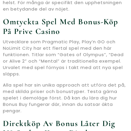
helst. För många är specifikt den upphetsningen
en betydande del av nöjet.
Omtyckta Spel Med Bonus-Köp
På Prive Casino
Utvecklare som Pragmatic Play, Play’n GO och
NoLimit City har ett flertal spel med den här
funktionen. Titlar som “Gates of Olympus”, “Dead
or Alive 2” och “Mental” är traditionella exempel.
Urvalet med spel förnyas i takt med att nya spel
släpps.
Alla spel har sin unika approach att utföra det på,
med skilda priser och bonustyper. Testa gärna
spelet i demoläge först. Då kan du lära dig hur
Bonus Buy fungerar där, innan du satsar äkta
pengar.
Direktköp Av Bonus Låter Dig