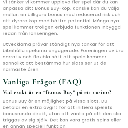
Vi tänker vi kommer uppleva fler spel där du kan
anpassa ditt Bonus Buy-köp. Kanske kan du välja
mellan en billigare bonus med reducerad risk och
ett dyrare köp med bättre potential. Många nya
spel kommer troligen erbjuda funktionen inbyggd
redan från lanseringen.
Utvecklarna prövar ständigt nya tankar för att
bibehålla spelarna engagerade. Föreningen av bra
narrativ och flexibla sätt att spela kommer
sannolikt att bestämma hur slots ser ut de
närmaste åren.
Vanliga Frågor (FAQ)
Vad exakt är en “Bonus Buy” på ett casino?
Bonus Buy är en möjlighet på vissa slots. Du
betalar en extra avgift för att initiera spelets
bonusrunda direkt, utan att vänta på att den ska
triggas av sig själv. Det kan vara gratis spins eller
en annan speciell funktion.