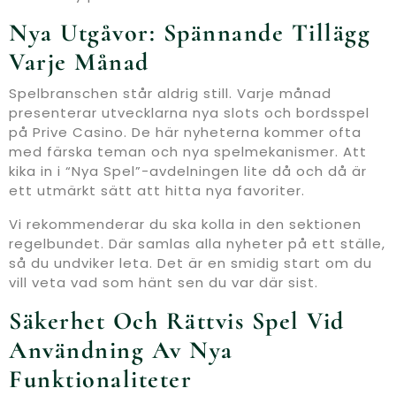
Nya Utgåvor: Spännande Tillägg
Varje Månad
Spelbranschen står aldrig still. Varje månad
presenterar utvecklarna nya slots och bordsspel
på Prive Casino. De här nyheterna kommer ofta
med färska teman och nya spelmekanismer. Att
kika in i “Nya Spel”-avdelningen lite då och då är
ett utmärkt sätt att hitta nya favoriter.
Vi rekommenderar du ska kolla in den sektionen
regelbundet. Där samlas alla nyheter på ett ställe,
så du undviker leta. Det är en smidig start om du
vill veta vad som hänt sen du var där sist.
Säkerhet Och Rättvis Spel Vid
Användning Av Nya
Funktionaliteter