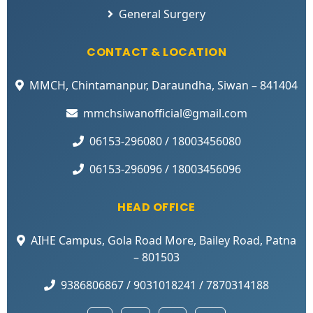
General Surgery
CONTACT & LOCATION
MMCH, Chintamanpur, Daraundha, Siwan – 841404
mmchsiwanofficial@gmail.com
06153-296080 / 18003456080
06153-296096 / 18003456096
HEAD OFFICE
AIHE Campus, Gola Road More, Bailey Road, Patna
– 801503
9386806867 / 9031018241 / 7870314188