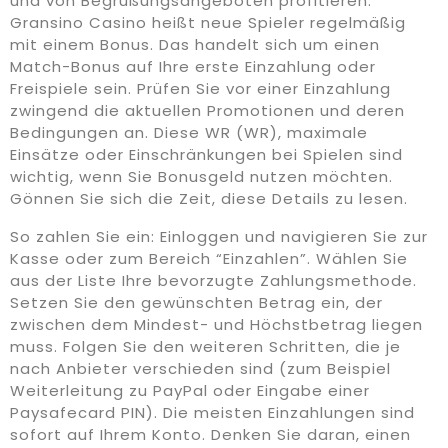
und von Begrüßungsangeboten profitieren.
Gransino Casino heißt neue Spieler regelmäßig
mit einem Bonus. Das handelt sich um einen
Match-Bonus auf Ihre erste Einzahlung oder
Freispiele sein. Prüfen Sie vor einer Einzahlung
zwingend die aktuellen Promotionen und deren
Bedingungen an. Diese WR (WR), maximale
Einsätze oder Einschränkungen bei Spielen sind
wichtig, wenn Sie Bonusgeld nutzen möchten.
Gönnen Sie sich die Zeit, diese Details zu lesen.
So zahlen Sie ein: Einloggen und navigieren Sie zur
Kasse oder zum Bereich “Einzahlen”. Wählen Sie
aus der Liste Ihre bevorzugte Zahlungsmethode.
Setzen Sie den gewünschten Betrag ein, der
zwischen dem Mindest- und Höchstbetrag liegen
muss. Folgen Sie den weiteren Schritten, die je
nach Anbieter verschieden sind (zum Beispiel
Weiterleitung zu PayPal oder Eingabe einer
Paysafecard PIN). Die meisten Einzahlungen sind
sofort auf Ihrem Konto. Denken Sie daran, einen