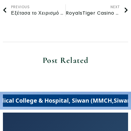
PREVIOUS
NEXT
Εξέτασα το Χειρισμό Μηνυμάτων Εκτός Δικτύου του Yoyo Casino για την Ελληνική Αγορά
RoyalsTiger Casino – Ein umfassender Leitfaden zur Kontoerstellung in Belgien
Post Related
ege & Hospital, Siwan (MMCH,Siwan) – Excell