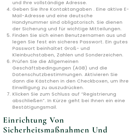
und Ihre vollständige Adresse.
Geben Sie Ihre Kontaktangaben . Eine aktive E-
Mail-Adresse und eine deutsche
Handynummer sind obligatorisch. Sie dienen
der Sicherung und für wichtige Mitteilungen.
Finden Sie sich einen Benutzernamen aus und
legen Sie fest ein sicheres Passwort. Ein gutes
Passwort beinhaltet Groß- und
Kleinbuchstaben, Zahlen und Sonderzeichen.
Prüfen Sie die Allgemeinen
Geschäftsbedingungen (AGB) und die
Datenschutzbestimmungen. Aktivieren Sie
dann die Kästchen in den Checkboxen, um Ihre
Einwilligung zu auszudrücken.
Klicken Sie zum Schluss auf “Registrierung
abschließen”. In Kürze geht bei Ihnen ein eine
Bestätigungsmail.
Einrichtung Von
Sicherheitsmaßnahmen Und