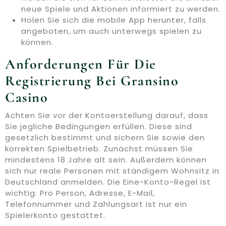
neue Spiele und Aktionen informiert zu werden.
Holen Sie sich die mobile App herunter, falls
angeboten, um auch unterwegs spielen zu
können.
Anforderungen Für Die
Registrierung Bei Gransino
Casino
Achten Sie vor der Kontoerstellung darauf, dass
Sie jegliche Bedingungen erfüllen. Diese sind
gesetzlich bestimmt und sichern Sie sowie den
korrekten Spielbetrieb. Zunächst müssen Sie
mindestens 18 Jahre alt sein. Außerdem können
sich nur reale Personen mit ständigem Wohnsitz in
Deutschland anmelden. Die Eine-Konto-Regel ist
wichtig: Pro Person, Adresse, E-Mail,
Telefonnummer und Zahlungsart ist nur ein
Spielerkonto gestattet.