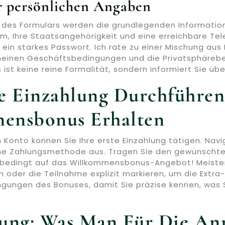
r persönlichen Angaben
 des Formulars werden die grundlegenden Information
m, Ihre Staatsangehörigkeit und eine erreichbare Te
in starkes Passwort. Ich rate zu einer Mischung aus
meinen Geschäftsbedingungen und die Privatsphärebe
s ist keine reine Formalität, sondern informiert Sie übe
ge Einzahlung Durchführe
ensbonus Erhalten
Konto können Sie Ihre erste Einzahlung tätigen. Navig
he Zahlungsmethode aus. Tragen Sie den gewünschten 
nbedingt auf das Willkommensbonus-Angebot! Meisten
oder die Teilnahme explizit markieren, um die Extra-
gungen des Bonuses, damit Sie präzise kennen, was 
tung: Was Man Für Die An