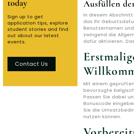
today
Ausfüllen de
In diesem Abschnitt
Sign up to get
das Ihr Geburtsdatu
application tips, explore
Benutzernamen und e
student stories and find
zwingend die Allge
out about our latest
dafür aktivieren. Da
events.
Erstmali
Contact Us
Willkomm
Mit einem geprüften 
bevorzugte belgisc
Passen Sie dabei u
Bonuscode eingeben 
Sie die Umsatzbedin
nutzen können.
Vorberei