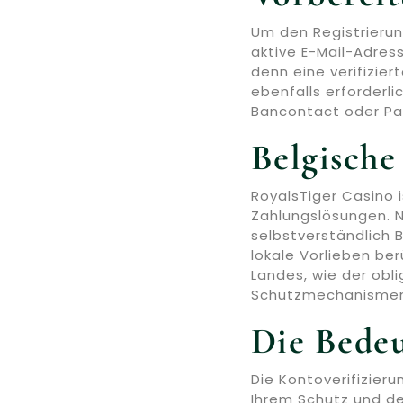
Um den Registrierun
aktive E-Mail-Adres
denn eine verifizier
ebenfalls erforderli
Bancontact oder Pay
Belgische
RoyalsTiger Casino 
Zahlungslösungen. N
selbstverständlich 
lokale Vorlieben ber
Landes, wie der ob
Schutzmechanismen,
Die Bedeu
Die Kontoverifizieru
Ihrem Schutz und der