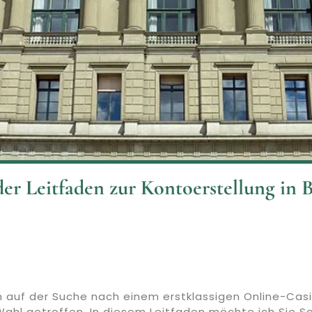
er Leitfaden zur Kontoerstellung in 
en auf der Suche nach einem erstklassigen Online-Casi
Wahl getroffen. In diesem Leitfaden möchte ich Sie Sc