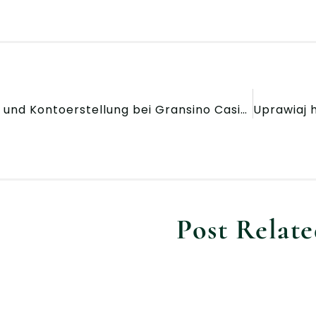
Kontoerstellung und Kontoerstellung bei Gransino Casino für Deutschland
Post Relat