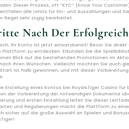
en. Dieser Prozess, oft “KYC” (Know Your Customer) g
t, entfallen alle Limits für Ein- und Auszahlungen und S
er Regel sehr zügig bearbeitet.
ritte Nach Der Erfolgrei
ch, Ihr Konto ist jetzt einsatzbereit! Bevor Sie dire
Plattform zu entdecken. Erkunden Sie die Spielbibliot
einen Blick auf die bestehenden Promotionen im Aktion
nach Ihren Wünschen. Vielleicht möchten Sie auch gl
er Start ist halb gewonnen, und mit dieser Vorbereitu
e.
 die Erstellung eines Kontos bei RoyalsTiger Casino für
Von der Vorbereitung der notwendigen Dokumente über
ierung und ersten Einzahlung leitet Sie dieser Leitfad
arten und Regulierungen macht die Plattform zu einer
ch sicher auf die große Auswahl an Spielen und Bonus
sTiger!