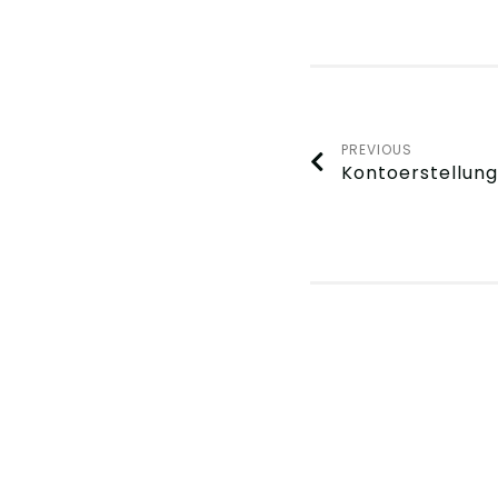
PREVIOUS