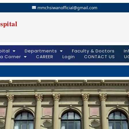
mmchsiwanofficial@gmail.com
spital
ital
Departments
Faculty & Doctors
In
a Corner
CAREER
Login
CONTACT US
U