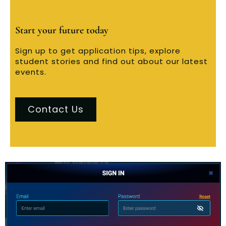
Start your future today
Sign up to get application tips, explore
student stories and find out about our latest
events.
Contact Us