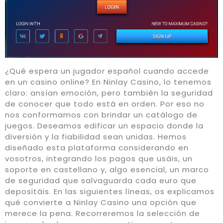
¿Qué espera un jugador español cuando accede
en un casino online? En Ninlay Casino, lo tenemos
claro: ansían emoción, pero también la seguridad
de conocer que todo está en orden. Por eso no
nos conformamos con brindar un catálogo de
juegos. Deseamos edificar un espacio donde la
diversión y la fiabilidad sean unidas. Hemos
diseñado esta plataforma considerando en
vosotros, integrando los pagos que usáis, un
soporte en castellano y, algo esencial, un marco
de seguridad que salvaguarda cada euro que
depositáis. En las siguientes líneas, os explicamos
qué convierte a Ninlay Casino una opción que
merece la pena. Recorreremos la selección de