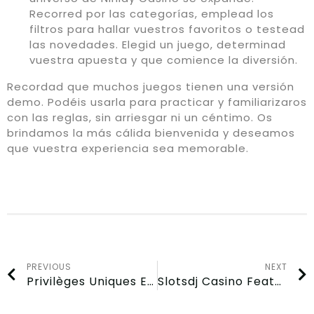
Recorred por las categorías, emplead los
filtros para hallar vuestros favoritos o testead
las novedades. Elegid un juego, determinad
vuestra apuesta y que comience la diversión.
Recordad que muchos juegos tienen una versión
demo. Podéis usarla para practicar y familiarizaros
con las reglas, sin arriesgar ni un céntimo. Os
brindamos la más cálida bienvenida y deseamos
que vuestra experiencia sea memorable.
PREVIOUS
NEXT
Privilèges Uniques En Préservant le Commandement chez Ninlay Casino en France
Slotsdj Casino Features Slot Machines and Live Dealer Games Via the Web for Australia