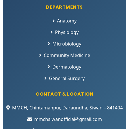
DEPARTMENTS
Anatomy
Physiology
Microbiology
Community Medicine
Dermatology
General Surgery
CONTACT & LOCATION
MMCH, Chintamanpur, Daraundha, Siwan – 841404
mmchsiwanofficial@gmail.com