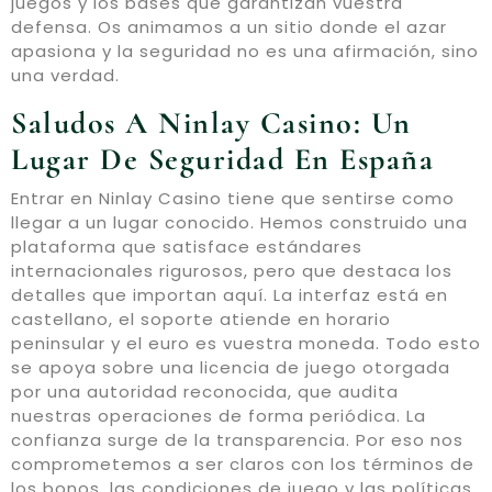
juegos y los bases que garantizan vuestra
defensa. Os animamos a un sitio donde el azar
apasiona y la seguridad no es una afirmación, sino
una verdad.
Saludos A Ninlay Casino: Un
Lugar De Seguridad En España
Entrar en Ninlay Casino tiene que sentirse como
llegar a un lugar conocido. Hemos construido una
plataforma que satisface estándares
internacionales rigurosos, pero que destaca los
detalles que importan aquí. La interfaz está en
castellano, el soporte atiende en horario
peninsular y el euro es vuestra moneda. Todo esto
se apoya sobre una licencia de juego otorgada
por una autoridad reconocida, que audita
nuestras operaciones de forma periódica. La
confianza surge de la transparencia. Por eso nos
comprometemos a ser claros con los términos de
los bonos, las condiciones de juego y las políticas