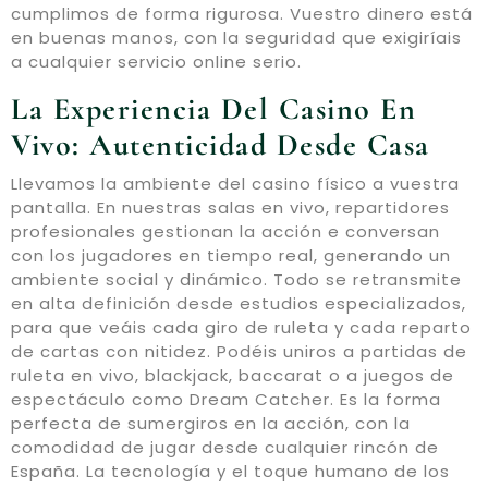
cumplimos de forma rigurosa. Vuestro dinero está
en buenas manos, con la seguridad que exigiríais
a cualquier servicio online serio.
La Experiencia Del Casino En
Vivo: Autenticidad Desde Casa
Llevamos la ambiente del casino físico a vuestra
pantalla. En nuestras salas en vivo, repartidores
profesionales gestionan la acción e conversan
con los jugadores en tiempo real, generando un
ambiente social y dinámico. Todo se retransmite
en alta definición desde estudios especializados,
para que veáis cada giro de ruleta y cada reparto
de cartas con nitidez. Podéis uniros a partidas de
ruleta en vivo, blackjack, baccarat o a juegos de
espectáculo como Dream Catcher. Es la forma
perfecta de sumergiros en la acción, con la
comodidad de jugar desde cualquier rincón de
España. La tecnología y el toque humano de los