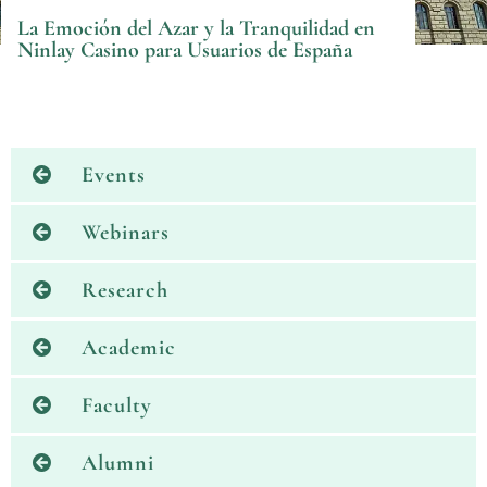
La Emoción del Azar y la Tranquilidad en
Ninlay Casino para Usuarios de España
Events
Webinars
Research
Academic
Faculty
Alumni