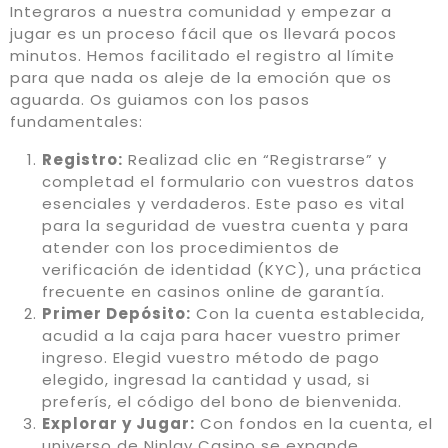
Integraros a nuestra comunidad y empezar a
jugar es un proceso fácil que os llevará pocos
minutos. Hemos facilitado el registro al límite
para que nada os aleje de la emoción que os
aguarda. Os guiamos con los pasos
fundamentales:
Registro:
Realizad clic en “Registrarse” y
completad el formulario con vuestros datos
esenciales y verdaderos. Este paso es vital
para la seguridad de vuestra cuenta y para
atender con los procedimientos de
verificación de identidad (KYC), una práctica
frecuente en casinos online de garantía.
Primer Depósito:
Con la cuenta establecida,
acudid a la caja para hacer vuestro primer
ingreso. Elegid vuestro método de pago
elegido, ingresad la cantidad y usad, si
preferís, el código del bono de bienvenida.
Explorar y Jugar:
Con fondos en la cuenta, el
universo de Ninlay Casino se expande.