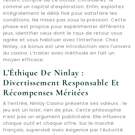
comme un capital d’exploration. Enfin, exploitez
intégralement le délai fixé pour satisfaire les
conditions. Ne misez pas sous la pression. Cette
phase est propice pour expérimenter différents
jeux, identifier ceux dont le taux de retour vous
agrée et vous habituer avec l’interface. Chez
Ninlay, ce bonus est une introduction vers l’univers
du casino. L’traiter avec méthode en fait un
moyen efficace.
L’Éthique De Ninlay :
Divertissement Responsable Et
Récompenses Méritées
À l’entrée, Ninlay Casino présente ses valeurs : le
jeu est un loisir, rien de plus. Cette philosophie
n’est pas un argument publicitaire. Elle influence
chaque outil et chaque offre. Sur le marché
français, supervisé avec exigence par l’Autorité