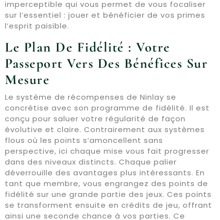
imperceptible qui vous permet de vous focaliser
sur l’essentiel : jouer et bénéficier de vos primes
l’esprit paisible.
Le Plan De Fidélité : Votre
Passeport Vers Des Bénéfices Sur
Mesure
Le système de récompenses de Ninlay se
concrétise avec son programme de fidélité. Il est
conçu pour saluer votre régularité de façon
évolutive et claire. Contrairement aux systèmes
flous où les points s’amoncellent sans
perspective, ici chaque mise vous fait progresser
dans des niveaux distincts. Chaque palier
déverrouille des avantages plus intéressants. En
tant que membre, vous engrangez des points de
fidélité sur une grande partie des jeux. Ces points
se transforment ensuite en crédits de jeu, offrant
ainsi une seconde chance à vos parties. Ce