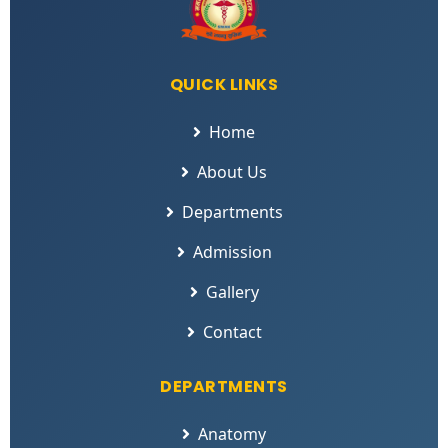
QUICK LINKS
Home
About Us
Departments
Admission
Gallery
Contact
DEPARTMENTS
Anatomy