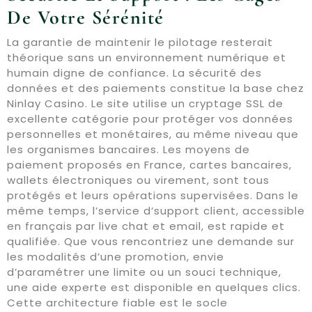
De Votre Sérénité
La garantie de maintenir le pilotage resterait
théorique sans un environnement numérique et
humain digne de confiance. La sécurité des
données et des paiements constitue la base chez
Ninlay Casino. Le site utilise un cryptage SSL de
excellente catégorie pour protéger vos données
personnelles et monétaires, au même niveau que
les organismes bancaires. Les moyens de
paiement proposés en France, cartes bancaires,
wallets électroniques ou virement, sont tous
protégés et leurs opérations supervisées. Dans le
même temps, l’service d’support client, accessible
en français par live chat et email, est rapide et
qualifiée. Que vous rencontriez une demande sur
les modalités d’une promotion, envie
d’paramétrer une limite ou un souci technique,
une aide experte est disponible en quelques clics.
Cette architecture fiable est le socle