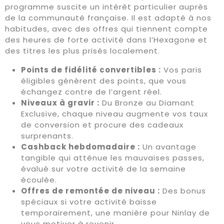
programme suscite un intérêt particulier auprès
de la communauté française. Il est adapté à nos
habitudes, avec des offres qui tiennent compte
des heures de forte activité dans l’Hexagone et
des titres les plus prisés localement.
Points de fidélité convertibles :
Vos paris
éligibles génèrent des points, que vous
échangez contre de l’argent réel.
Niveaux à gravir :
Du Bronze au Diamant
Exclusive, chaque niveau augmente vos taux
de conversion et procure des cadeaux
surprenants.
Cashback hebdomadaire :
Un avantage
tangible qui atténue les mauvaises passes,
évalué sur votre activité de la semaine
écoulée.
Offres de remontée de niveau :
Des bonus
spéciaux si votre activité baisse
temporairement, une manière pour Ninlay de
vous motiver à revenir.