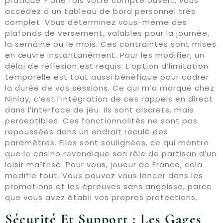
pratique ? Une fois votre compte ouvert, vous
accédez à un tableau de bord personnel très
complet. Vous déterminez vous-même des
plafonds de versement, valables pour la journée,
la semaine ou le mois. Ces contraintes sont mises
en œuvre instantanément. Pour les modifier, un
délai de réflexion est requis. L’option d’limitation
temporelle est tout aussi bénéfique pour cadrer
la durée de vos sessions. Ce qui m’a marqué chez
Ninlay, c’est l’intégration de ces rappels en direct
dans l’interface de jeu. Ils sont discrets, mais
perceptibles. Ces fonctionnalités ne sont pas
repoussées dans un endroit reculé des
paramètres. Elles sont soulignées, ce qui montre
que le casino revendique son rôle de partisan d’un
loisir maîtrisé. Pour vous, joueur de France, cela
modifie tout. Vous pouvez vous lancer dans les
promotions et les épreuves sans angoisse, parce
que vous avez établi vos propres protections.
Sécurité Et Support : Les Gages