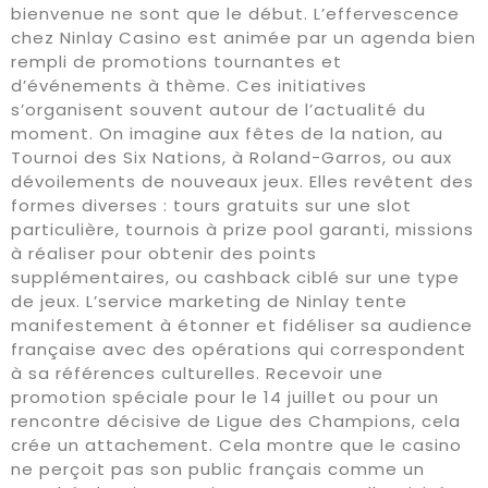
bienvenue ne sont que le début. L’effervescence
chez Ninlay Casino est animée par un agenda bien
rempli de promotions tournantes et
d’événements à thème. Ces initiatives
s’organisent souvent autour de l’actualité du
moment. On imagine aux fêtes de la nation, au
Tournoi des Six Nations, à Roland-Garros, ou aux
dévoilements de nouveaux jeux. Elles revêtent des
formes diverses : tours gratuits sur une slot
particulière, tournois à prize pool garanti, missions
à réaliser pour obtenir des points
supplémentaires, ou cashback ciblé sur une type
de jeux. L’service marketing de Ninlay tente
manifestement à étonner et fidéliser sa audience
française avec des opérations qui correspondent
à sa références culturelles. Recevoir une
promotion spéciale pour le 14 juillet ou pour un
rencontre décisive de Ligue des Champions, cela
crée un attachement. Cela montre que le casino
ne perçoit pas son public français comme un