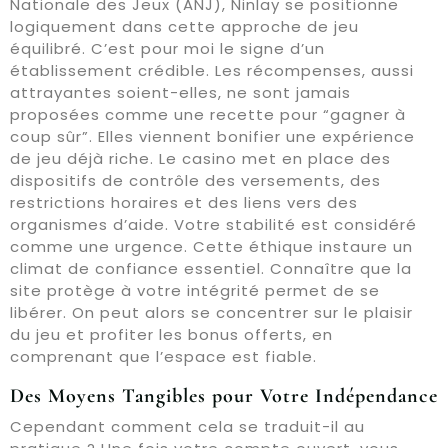
Nationale des Jeux (ANJ), Ninlay se positionne
logiquement dans cette approche de jeu
équilibré. C’est pour moi le signe d’un
établissement crédible. Les récompenses, aussi
attrayantes soient-elles, ne sont jamais
proposées comme une recette pour “gagner à
coup sûr”. Elles viennent bonifier une expérience
de jeu déjà riche. Le casino met en place des
dispositifs de contrôle des versements, des
restrictions horaires et des liens vers des
organismes d’aide. Votre stabilité est considéré
comme une urgence. Cette éthique instaure un
climat de confiance essentiel. Connaître que la
site protège à votre intégrité permet de se
libérer. On peut alors se concentrer sur le plaisir
du jeu et profiter les bonus offerts, en
comprenant que l’espace est fiable.
Des Moyens Tangibles pour Votre Indépendance
Cependant comment cela se traduit-il au