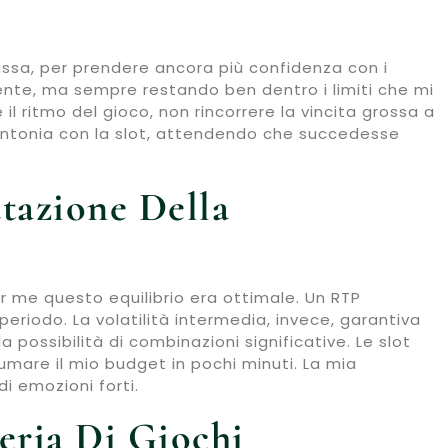
ssa, per prendere ancora più confidenza con i
ente, ma sempre restando ben dentro i limiti che mi
il ritmo del gioco, non rincorrere la vincita grossa a
 sintonia con la slot, attendendo che succedesse
utazione Della
er me questo equilibrio era ottimale. Un RTP
 periodo. La volatilità intermedia, invece, garantiva
 possibilità di combinazioni significative. Le slot
mare il mio budget in pochi minuti. La mia
i emozioni forti.
eria Di Giochi