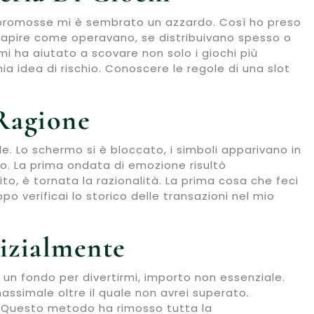
iù promosse mi è sembrato un azzardo. Così ho preso
 capire come operavano, se distribuivano spesso o
 ha aiutato a scovare non solo i giochi più
 idea di rischio. Conoscere le regole di una slot
Ragione
e. Lo schermo si è bloccato, i simboli apparivano in
vo. La prima ondata di emozione risultò
o, è tornata la razionalità. La prima cosa che feci
po verificai lo storico delle transazioni nel mio
izialmente
un fondo per divertirmi, importo non essenziale.
 massimale oltre il quale non avrei superato.
a. Questo metodo ha rimosso tutta la