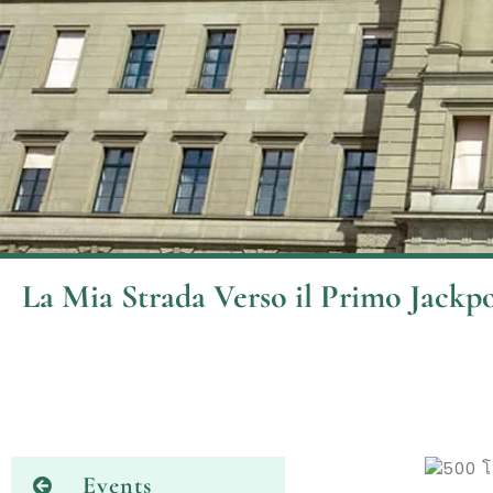
La Mia Strada Verso il Primo Jackpo
Events