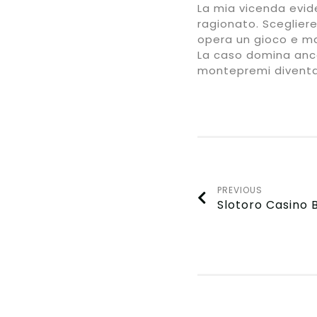
La mia vicenda evid
ragionato. Sceglier
opera un gioco e man
La caso domina ancor
montepremi diventa 
PREVIOUS