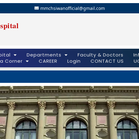
mmchsiwanofficial@gmail.com
spital
ital
Departments
Faculty & Doctors
In
a Corner
CAREER
Login
CONTACT US
U