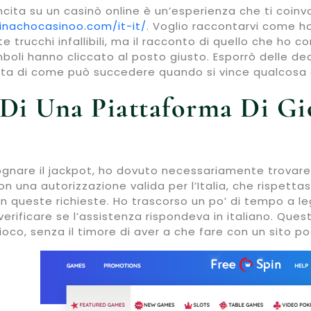
ncita su un casinò online è un’esperienza che ti coinv
inachocasinoo.com/it-it/
. Voglio raccontarvi come ho
e trucchi infallibili, ma il racconto di quello che ho c
boli hanno cliccato al posto giusto. Esporrò delle dec
a di come può succedere quando si vince qualcosa d
 Di Una Piattaforma Di Gi
sognare il jackpot, ho dovuto necessariamente trovar
on una autorizzazione valida per l’Italia, che rispet
on queste richieste. Ho trascorso un po’ di tempo a le
a verificare se l’assistenza rispondeva in italiano. Que
ioco, senza il timore di aver a che fare con un sito po