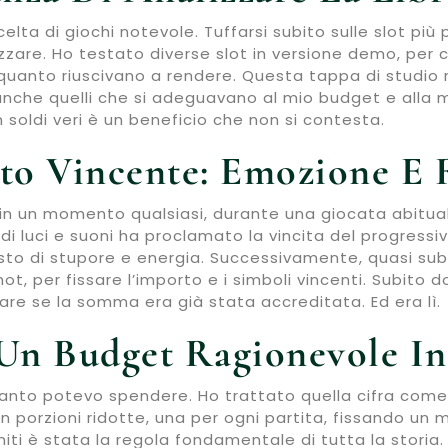
elta di giochi notevole. Tuffarsi subito sulle slot p
zzare. Ho testato diverse slot in versione demo, per
uanto riuscivano a rendere. Questa tappa di studio mi
che quelli che si adeguavano al mio budget e alla mia
 soldi veri è un beneficio che non si contesta.
to Vincente: Emozione E 
o in un momento qualsiasi, durante una giocata abitual
di luci e suoni ha proclamato la vincita del progressi
to di stupore e energia. Successivamente, quasi subit
t, per fissare l’importo e i simboli vincenti. Subito do
are se la somma era già stata accreditata. Ed era lì.
 Un Budget Ragionevole In
anto potevo spendere. Ho trattato quella cifra come 
 in porzioni ridotte, una per ogni partita, fissando un
miti è stata la regola fondamentale di tutta la stori