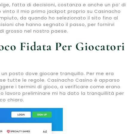
olge, fatta di decisioni, costanza e anche un po’ di
 vinto il mio primo jackpot proprio su Casinacho
ompiuto, da quando ho selezionato il sito fino al
isioni che hanno segnato il passo, per fornirvi
i grosso nel nostro paese.
oco Fidata Per Giocatori
e un posto dove giocare tranquillo. Per me era
tasse tutte le regole. Casinacho Casino è apparso
ggere i termini di gioco, a verificare come erano
sto lavoro preliminare mi ha dato la tranquillità per
co chiaro.