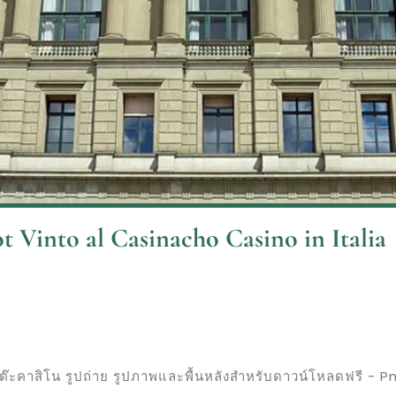
t Vinto al Casinacho Casino in Italia