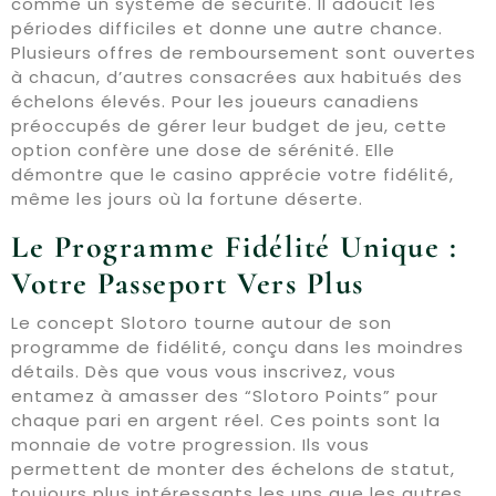
comme un système de sécurité. Il adoucit les
périodes difficiles et donne une autre chance.
Plusieurs offres de remboursement sont ouvertes
à chacun, d’autres consacrées aux habitués des
échelons élevés. Pour les joueurs canadiens
préoccupés de gérer leur budget de jeu, cette
option confère une dose de sérénité. Elle
démontre que le casino apprécie votre fidélité,
même les jours où la fortune déserte.
Le Programme Fidélité Unique :
Votre Passeport Vers Plus
Le concept Slotoro tourne autour de son
programme de fidélité, conçu dans les moindres
détails. Dès que vous vous inscrivez, vous
entamez à amasser des “Slotoro Points” pour
chaque pari en argent réel. Ces points sont la
monnaie de votre progression. Ils vous
permettent de monter des échelons de statut,
toujours plus intéressants les uns que les autres.