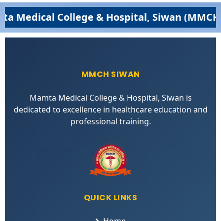
 College & Hospital, Siwan (MMCH,Siwan) – 
MMCH SIWAN
Mamta Medical College & Hospital, Siwan is
dedicated to excellence in healthcare education and
professional training.
QUICK LINKS
Home