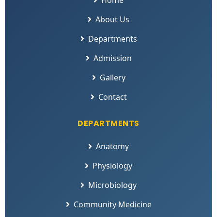
About Us
Departments
Admission
Gallery
Contact
DEPARTMENTS
Anatomy
Physiology
Microbiology
Community Medicine