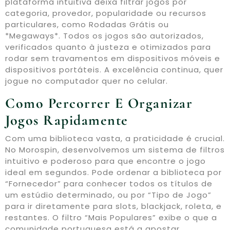
plataforma intuitiva deixa filtrar jogos por
categoria, provedor, popularidade ou recursos
particulares, como Rodadas Grátis ou
*Megaways*. Todos os jogos são autorizados,
verificados quanto à justeza e otimizados para
rodar sem travamentos em dispositivos móveis e
dispositivos portáteis. A excelência continua, quer
jogue no computador quer no celular.
Como Percorrer E Organizar
Jogos Rapidamente
Com uma biblioteca vasta, a praticidade é crucial.
No Morospin, desenvolvemos um sistema de filtros
intuitivo e poderoso para que encontre o jogo
ideal em segundos. Pode ordenar a biblioteca por
“Fornecedor” para conhecer todos os títulos de
um estúdio determinado, ou por “Tipo de Jogo”
para ir diretamente para slots, blackjack, roleta, e
restantes. O filtro “Mais Populares” exibe o que a
comunidade portuguesa está a apostar,