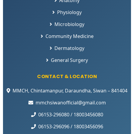
Anatomy
Physiology
Microbiology
Community Medicine
Dermatology
General Surgery
CONTACT & LOCATION
MMCH, Chintamanpur, Daraundha, Siwan – 841404
mmchsiwanofficial@gmail.com
06153-296080 / 18003456080
06153-296096 / 18003456096