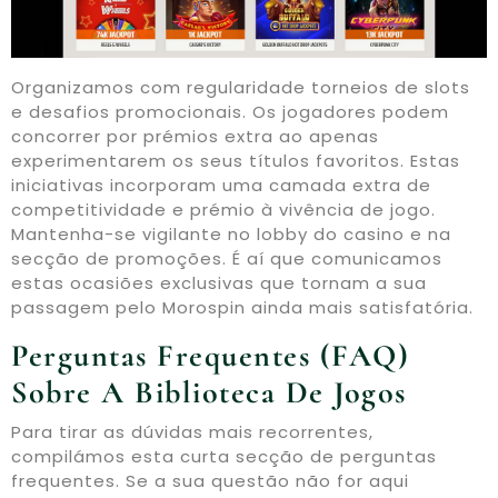
Organizamos com regularidade torneios de slots
e desafios promocionais. Os jogadores podem
concorrer por prémios extra ao apenas
experimentarem os seus títulos favoritos. Estas
iniciativas incorporam uma camada extra de
competitividade e prémio à vivência de jogo.
Mantenha-se vigilante no lobby do casino e na
secção de promoções. É aí que comunicamos
estas ocasiões exclusivas que tornam a sua
passagem pelo Morospin ainda mais satisfatória.
Perguntas Frequentes (FAQ)
Sobre A Biblioteca De Jogos
Para tirar as dúvidas mais recorrentes,
compilámos esta curta secção de perguntas
frequentes. Se a sua questão não for aqui