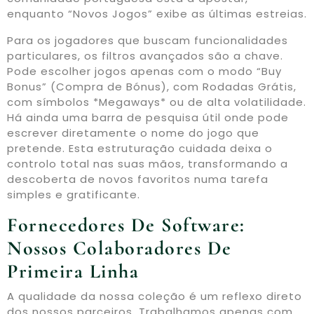
enquanto “Novos Jogos” exibe as últimas estreias.
Para os jogadores que buscam funcionalidades
particulares, os filtros avançados são a chave.
Pode escolher jogos apenas com o modo “Buy
Bonus” (Compra de Bónus), com Rodadas Grátis,
com símbolos *Megaways* ou de alta volatilidade.
Há ainda uma barra de pesquisa útil onde pode
escrever diretamente o nome do jogo que
pretende. Esta estruturação cuidada deixa o
controlo total nas suas mãos, transformando a
descoberta de novos favoritos numa tarefa
simples e gratificante.
Fornecedores De Software:
Nossos Colaboradores De
Primeira Linha
A qualidade da nossa coleção é um reflexo direto
dos nossos parceiros. Trabalhamos apenas com