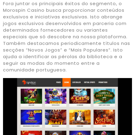
Fora juntar os principais êxitos do segmento, o
Morospin Casino busca proporcionar conteúdos
exclusivos e iniciativas exclusivas. Isto abrange
jogos exclusivos desenvolvidos em parceria com
determinados fornecedores ou variantes
especiais que só descobre na nossa plataforma.
Também destacamos periodicamente títulos nas
secções “Novos Jogos” e “Mais Populares”. Isto
ajuda a identificar as pérolas da biblioteca e a
seguir as modas do momento entre a
comunidade portuguesa.