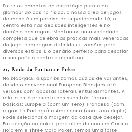
Entre os amantes da estratégia pura e do
glamour do casino físico, a nossa área de jogos
de mesa é um paraíso de superioridade. Lá, o
centro está nas decisões inteligentes e no
domínio das regras. Montamos uma variedade
completa que celebra as práticas mais veneradas
do jogo, com regras definidas e versões para
diversos estilos. É o cenário perfeito para desafiar
a sua perícia contra o algoritmo.
21, Roda da Fortuna e Poker
No blackjack, disponibilizamos dúzias de variantes,
desde o convencional European Blackjack até
versões com apostas laterais entusiasmantes. A
roleta está presente nas suas três formas
básicas: Europeia (com um zero), Francesa (com
regras La Partage) e Americana (com zero duplo).
Pode selecionar a margem da casa que desejar.
Em relação ao poker, para além do comum Casino
Hold’em e Three Card Poker, temos uma forte