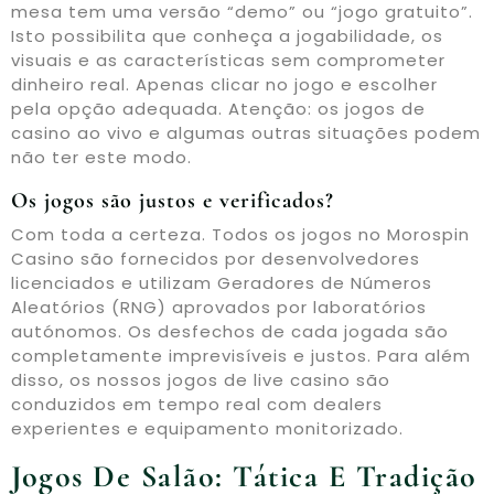
mesa tem uma versão “demo” ou “jogo gratuito”.
Isto possibilita que conheça a jogabilidade, os
visuais e as características sem comprometer
dinheiro real. Apenas clicar no jogo e escolher
pela opção adequada. Atenção: os jogos de
casino ao vivo e algumas outras situações podem
não ter este modo.
Os jogos são justos e verificados?
Com toda a certeza. Todos os jogos no Morospin
Casino são fornecidos por desenvolvedores
licenciados e utilizam Geradores de Números
Aleatórios (RNG) aprovados por laboratórios
autónomos. Os desfechos de cada jogada são
completamente imprevisíveis e justos. Para além
disso, os nossos jogos de live casino são
conduzidos em tempo real com dealers
experientes e equipamento monitorizado.
Jogos De Salão: Tática E Tradição