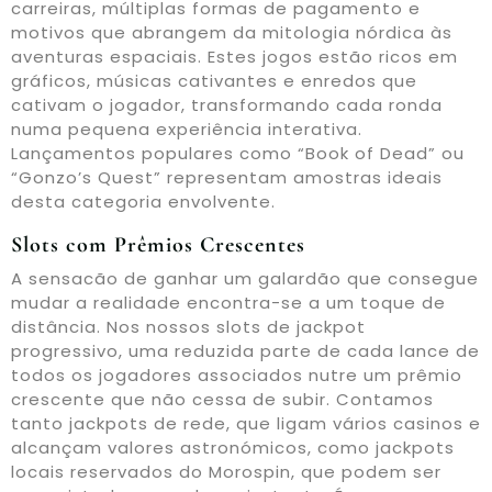
carreiras, múltiplas formas de pagamento e
motivos que abrangem da mitologia nórdica às
aventuras espaciais. Estes jogos estão ricos em
gráficos, músicas cativantes e enredos que
cativam o jogador, transformando cada ronda
numa pequena experiência interativa.
Lançamentos populares como “Book of Dead” ou
“Gonzo’s Quest” representam amostras ideais
desta categoria envolvente.
Slots com Prêmios Crescentes
A sensacão de ganhar um galardão que consegue
mudar a realidade encontra-se a um toque de
distância. Nos nossos slots de jackpot
progressivo, uma reduzida parte de cada lance de
todos os jogadores associados nutre um prêmio
crescente que não cessa de subir. Contamos
tanto jackpots de rede, que ligam vários casinos e
alcançam valores astronómicos, como jackpots
locais reservados do Morospin, que podem ser