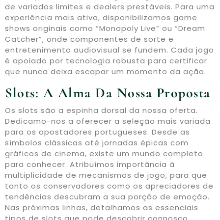
de variados limites e dealers prestáveis. Para uma
experiência mais ativa, disponibilizamos game
shows originais como “Monopoly Live” ou “Dream
Catcher”, onde componentes de sorte e
entretenimento audiovisual se fundem. Cada jogo
é apoiado por tecnologia robusta para certificar
que nunca deixa escapar um momento da ação.
Slots: A Alma Da Nossa Proposta
Os slots são a espinha dorsal da nossa oferta.
Dedicamo-nos a oferecer a seleção mais variada
para os apostadores portugueses. Desde as
símbolos clássicas até jornadas épicas com
gráficos de cinema, existe um mundo completo
para conhecer. Atribuímos importância à
multiplicidade de mecanismos de jogo, para que
tanto os conservadores como os apreciadores de
tendências descubram a sua porção de emoção.
Nas próximas linhas, detalhamos as essenciais
tipos de slots que pode descobrir connosco.