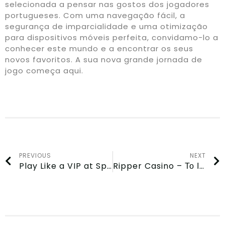
selecionada a pensar nas gostos dos jogadores
portugueses. Com uma navegação fácil, a
segurança de imparcialidade e uma otimização
para dispositivos móveis perfeita, convidamo-lo a
conhecer este mundo e a encontrar os seus
novos favoritos. A sua nova grande jornada de
jogo começa aqui.
PREVIOUS
NEXT
Play Like a VIP at Spinoloco Casino in New Zealand
Ripper Casino – Το Ιδανικό Μέρος για Ηλεκτρονικό Παιχνίδι στην Ελλάδα