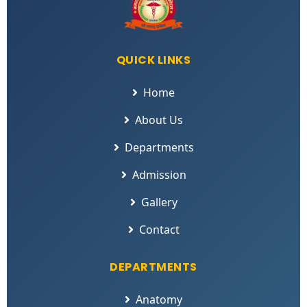
QUICK LINKS
Home
About Us
Departments
Admission
Gallery
Contact
DEPARTMENTS
Anatomy