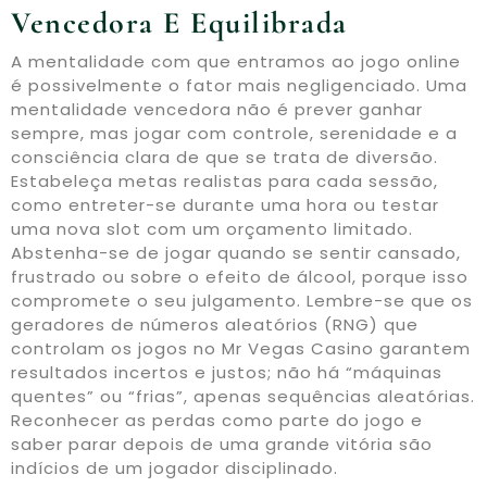
Vencedora E Equilibrada
A mentalidade com que entramos ao jogo online
é possivelmente o fator mais negligenciado. Uma
mentalidade vencedora não é prever ganhar
sempre, mas jogar com controle, serenidade e a
consciência clara de que se trata de diversão.
Estabeleça metas realistas para cada sessão,
como entreter-se durante uma hora ou testar
uma nova slot com um orçamento limitado.
Abstenha-se de jogar quando se sentir cansado,
frustrado ou sobre o efeito de álcool, porque isso
compromete o seu julgamento. Lembre-se que os
geradores de números aleatórios (RNG) que
controlam os jogos no Mr Vegas Casino garantem
resultados incertos e justos; não há “máquinas
quentes” ou “frias”, apenas sequências aleatórias.
Reconhecer as perdas como parte do jogo e
saber parar depois de uma grande vitória são
indícios de um jogador disciplinado.