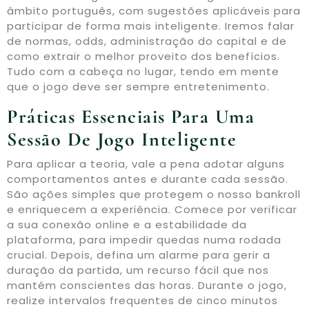
âmbito português, com sugestões aplicáveis para
participar de forma mais inteligente. Iremos falar
de normas, odds, administração do capital e de
como extrair o melhor proveito dos benefícios.
Tudo com a cabeça no lugar, tendo em mente
que o jogo deve ser sempre entretenimento.
Práticas Essenciais Para Uma
Sessão De Jogo Inteligente
Para aplicar a teoria, vale a pena adotar alguns
comportamentos antes e durante cada sessão.
São ações simples que protegem o nosso bankroll
e enriquecem a experiência. Comece por verificar
a sua conexão online e a estabilidade da
plataforma, para impedir quedas numa rodada
crucial. Depois, defina um alarme para gerir a
duração da partida, um recurso fácil que nos
mantém conscientes das horas. Durante o jogo,
realize intervalos frequentes de cinco minutos