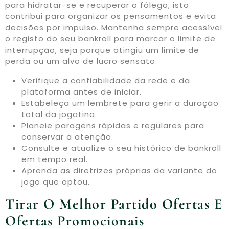
para hidratar-se e recuperar o fôlego; isto
contribui para organizar os pensamentos e evita
decisões por impulso. Mantenha sempre acessível
o registo do seu bankroll para marcar o limite de
interrupção, seja porque atingiu um limite de
perda ou um alvo de lucro sensato.
Verifique a confiabilidade da rede e da
plataforma antes de iniciar.
Estabeleça um lembrete para gerir a duração
total da jogatina.
Planeie paragens rápidas e regulares para
conservar a atenção.
Consulte e atualize o seu histórico de bankroll
em tempo real.
Aprenda as diretrizes próprias da variante do
jogo que optou.
Tirar O Melhor Partido Ofertas E
Ofertas Promocionais