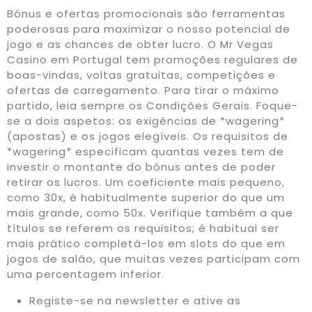
Bónus e ofertas promocionais são ferramentas
poderosas para maximizar o nosso potencial de
jogo e as chances de obter lucro. O Mr Vegas
Casino em Portugal tem promoções regulares de
boas-vindas, voltas gratuitas, competições e
ofertas de carregamento. Para tirar o máximo
partido, leia sempre os Condições Gerais. Foque-
se a dois aspetos: os exigências de *wagering*
(apostas) e os jogos elegíveis. Os requisitos de
*wagering* especificam quantas vezes tem de
investir o montante do bónus antes de poder
retirar os lucros. Um coeficiente mais pequeno,
como 30x, é habitualmente superior do que um
mais grande, como 50x. Verifique também a que
títulos se referem os requisitos; é habitual ser
mais prático completá-los em slots do que em
jogos de salão, que muitas vezes participam com
uma percentagem inferior.
Registe-se na newsletter e ative as