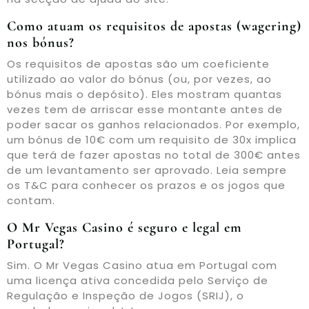
Como atuam os requisitos de apostas (wagering)
nos bónus?
Os requisitos de apostas são um coeficiente
utilizado ao valor do bónus (ou, por vezes, ao
bónus mais o depósito). Eles mostram quantas
vezes tem de arriscar esse montante antes de
poder sacar os ganhos relacionados. Por exemplo,
um bónus de 10€ com um requisito de 30x implica
que terá de fazer apostas no total de 300€ antes
de um levantamento ser aprovado. Leia sempre
os T&C para conhecer os prazos e os jogos que
contam.
O Mr Vegas Casino é seguro e legal em
Portugal?
Sim. O Mr Vegas Casino atua em Portugal com
uma licença ativa concedida pelo Serviço de
Regulação e Inspeção de Jogos (SRIJ), o