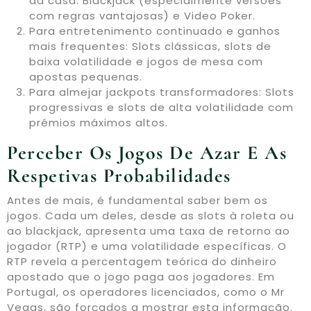
da casa: Blackjack (especialmente versões
com regras vantajosas) e Video Poker.
Para entretenimento continuado e ganhos
mais frequentes: Slots clássicas, slots de
baixa volatilidade e jogos de mesa com
apostas pequenas.
Para almejar jackpots transformadores: Slots
progressivas e slots de alta volatilidade com
prémios máximos altos.
Perceber Os Jogos De Azar E As
Respetivas Probabilidades
Antes de mais, é fundamental saber bem os
jogos. Cada um deles, desde as slots à roleta ou
ao blackjack, apresenta uma taxa de retorno ao
jogador (RTP) e uma volatilidade específicas. O
RTP revela a percentagem teórica do dinheiro
apostado que o jogo paga aos jogadores. Em
Portugal, os operadores licenciados, como o Mr
Vegas, são forçados a mostrar esta informação.