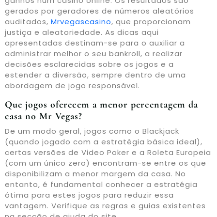
ganhos num casino online. Os resultados são
gerados por geradores de números aleatórios
auditados,
Mrvegascasino
, que proporcionam
justiça e aleatoriedade. As dicas aqui
apresentadas destinam-se para o auxiliar a
administrar melhor o seu bankroll, a realizar
decisões esclarecidas sobre os jogos e a
estender a diversão, sempre dentro de uma
abordagem de jogo responsável.
Que jogos oferecem a menor percentagem da
casa no Mr Vegas?
De um modo geral, jogos como o Blackjack
(quando jogado com a estratégia básica ideal),
certas versões de Video Poker e a Roleta Europeia
(com um único zero) encontram-se entre os que
disponibilizam a menor margem da casa. No
entanto, é fundamental conhecer a estratégia
ótima para estes jogos para reduzir essa
vantagem. Verifique as regras e guias existentes
na secção de ajuda do site.