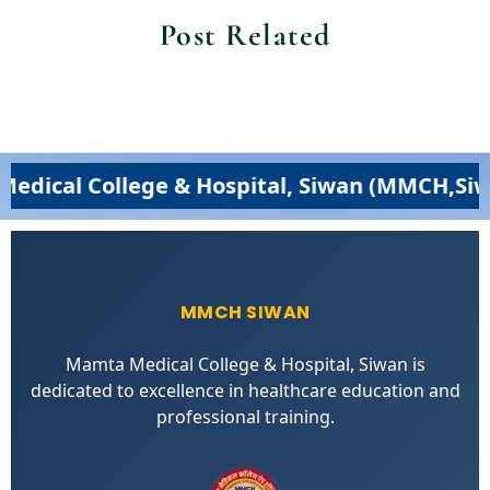
Post Related
llege & Hospital, Siwan (MMCH,Siwan) – Exc
MMCH SIWAN
Mamta Medical College & Hospital, Siwan is
dedicated to excellence in healthcare education and
professional training.