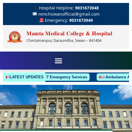
Hospital Helpline:
9031673948
mmchsiwanofficial@gmail.com
Emergency:
9031673949
Mamta Medical College & Hospital
Chintamanpur, Daraundha, Siwan – 841404
LATEST UPDATES
24/7 Emergency Services
Ambulance Always O