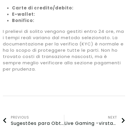
Carte di credito/debito:
E-wallet:
Bonifico:
I prelievi di solito vengono gestiti entro 24 ore, ma
i tempi reali variano dal metodo selezionato. La
documentazione per la verifica (KYC) è normale e
ha lo scopo di proteggere tutte le parti. Non ho
trovato costi di transazione nascosti, ma è
sempre meglio verificare alla sezione pagamenti
per prudenza.
PREVIOUS
NEXT
Sugestões para Obter Com mais Assiduidade ao Participar no Mr Vegas Casino em Portugal
Live Gaming -virstanpylväs: Lucky Dreams Casino lanseeraa huipputason studion Suomessa