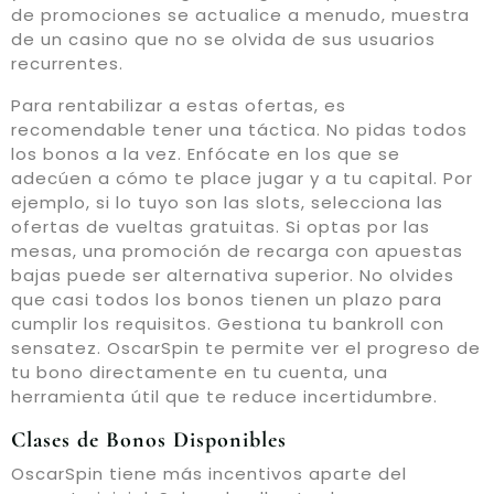
de promociones se actualice a menudo, muestra
de un casino que no se olvida de sus usuarios
recurrentes.
Para rentabilizar a estas ofertas, es
recomendable tener una táctica. No pidas todos
los bonos a la vez. Enfócate en los que se
adecúen a cómo te place jugar y a tu capital. Por
ejemplo, si lo tuyo son las slots, selecciona las
ofertas de vueltas gratuitas. Si optas por las
mesas, una promoción de recarga con apuestas
bajas puede ser alternativa superior. No olvides
que casi todos los bonos tienen un plazo para
cumplir los requisitos. Gestiona tu bankroll con
sensatez. OscarSpin te permite ver el progreso de
tu bono directamente en tu cuenta, una
herramienta útil que te reduce incertidumbre.
Clases de Bonos Disponibles
OscarSpin tiene más incentivos aparte del