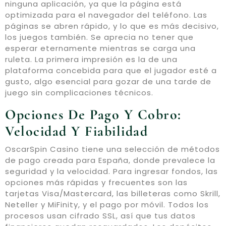
ninguna aplicación, ya que la página está
optimizada para el navegador del teléfono. Las
páginas se abren rápido, y lo que es más decisivo,
los juegos también. Se aprecia no tener que
esperar eternamente mientras se carga una
ruleta. La primera impresión es la de una
plataforma concebida para que el jugador esté a
gusto, algo esencial para gozar de una tarde de
juego sin complicaciones técnicos.
Opciones De Pago Y Cobro:
Velocidad Y Fiabilidad
OscarSpin Casino tiene una selección de métodos
de pago creada para España, donde prevalece la
seguridad y la velocidad. Para ingresar fondos, las
opciones más rápidas y frecuentes son las
tarjetas Visa/Mastercard, las billeteras como Skrill,
Neteller y MiFinity, y el pago por móvil. Todos los
procesos usan cifrado SSL, así que tus datos