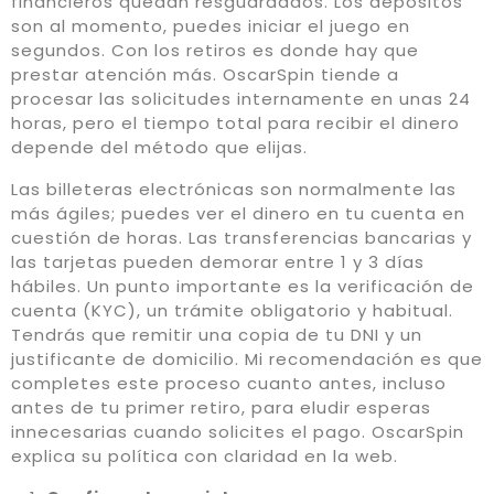
financieros quedan resguardados. Los depósitos
son al momento, puedes iniciar el juego en
segundos. Con los retiros es donde hay que
prestar atención más. OscarSpin tiende a
procesar las solicitudes internamente en unas 24
horas, pero el tiempo total para recibir el dinero
depende del método que elijas.
Las billeteras electrónicas son normalmente las
más ágiles; puedes ver el dinero en tu cuenta en
cuestión de horas. Las transferencias bancarias y
las tarjetas pueden demorar entre 1 y 3 días
hábiles. Un punto importante es la verificación de
cuenta (KYC), un trámite obligatorio y habitual.
Tendrás que remitir una copia de tu DNI y un
justificante de domicilio. Mi recomendación es que
completes este proceso cuanto antes, incluso
antes de tu primer retiro, para eludir esperas
innecesarias cuando solicites el pago. OscarSpin
explica su política con claridad en la web.