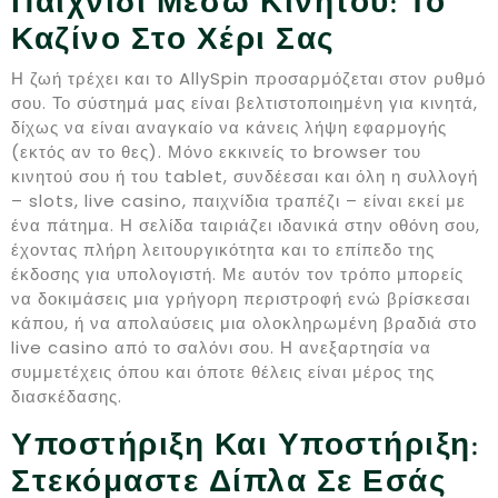
Παιχνίδι Μέσω Κινητού: Το
Καζίνο Στο Χέρι Σας
Η ζωή τρέχει και το AllySpin προσαρμόζεται στον ρυθμό
σου. Το σύστημά μας είναι βελτιστοποιημένη για κινητά,
δίχως να είναι αναγκαίο να κάνεις λήψη εφαρμογής
(εκτός αν το θες). Μόνο εκκινείς το browser του
κινητού σου ή του tablet, συνδέεσαι και όλη η συλλογή
– slots, live casino, παιχνίδια τραπέζι – είναι εκεί με
ένα πάτημα. Η σελίδα ταιριάζει ιδανικά στην οθόνη σου,
έχοντας πλήρη λειτουργικότητα και το επίπεδο της
έκδοσης για υπολογιστή. Με αυτόν τον τρόπο μπορείς
να δοκιμάσεις μια γρήγορη περιστροφή ενώ βρίσκεσαι
κάπου, ή να απολαύσεις μια ολοκληρωμένη βραδιά στο
live casino από το σαλόνι σου. Η ανεξαρτησία να
συμμετέχεις όπου και όποτε θέλεις είναι μέρος της
διασκέδασης.
Υποστήριξη Και Υποστήριξη:
Στεκόμαστε Δίπλα Σε Εσάς