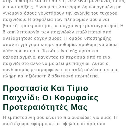
στην ποιότητα και στο παίκτη. Δεν είναι μόνο ένας τόπος
για να παίξεις. Είναι μια πλατφόρμα δημιουργημένη με
γνώμονα όσους γουστάρουν την αγωνία του τυχερού
παιχνιδιού. Η ασφάλεια των πληρωμών σου είναι
βασική προτεραιότητα, με σύγχρονη κρυπτογράφηση. Η
δίκαιη λειτουργία των παιχνιδιών επιβλέπεται από
ανεξάρτητους οργανισμούς. Η ομάδα υποστήριξης
απαντά γρήγορα και με προθυμία, πρόθυμη να λύσει
κάθε σου απορία. Το σάιτ είναι εύχρηστο και
καλοφτιαγμένο, κάνοντας το πέρασμα από το ένα
παιχνίδι στο άλλο να μοιάζει με παιχνίδι. Αυτός ο
συνδυασμός μεταμορφώνει μια απλή σύνδεση σε μια
πλήρη και αξιόπιστη διαδικτυακή περιπέτεια.
Προστασία Και Τίμιο
Παιχνίδι: Οι Κορυφαίες
Προτεραιότητές Μας
Η εμπιστοσύνη σου είναι το πιο ουσιώδες για εμάς. Γι’
αυτό έχουμε εφαρμόσει τα υψηλότερα πρότυπα