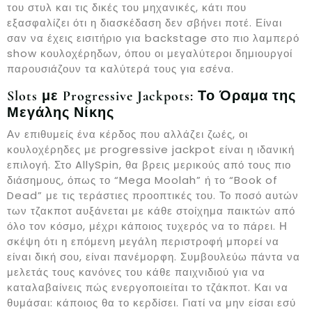
του στυλ και τις δικές του μηχανικές, κάτι που
εξασφαλίζει ότι η διασκέδαση δεν σβήνει ποτέ. Είναι
σαν να έχεις εισιτήριο για backstage στο πιο λαμπερό
show κουλοχέρηδων, όπου οι μεγαλύτεροι δημιουργοί
παρουσιάζουν τα καλύτερά τους για εσένα.
Slots με Progressive Jackpots: Το Όραμα της
Μεγάλης Νίκης
Αν επιθυμείς ένα κέρδος που αλλάζει ζωές, οι
κουλοχέρηδες με progressive jackpot είναι η ιδανική
επιλογή. Στο AllySpin, θα βρεις μερικούς από τους πιο
διάσημους, όπως το “Mega Moolah” ή το “Book of
Dead” με τις τεράστιες προοπτικές του. Το ποσό αυτών
των τζακποτ αυξάνεται με κάθε στοίχημα παικτών από
όλο τον κόσμο, μέχρι κάποιος τυχερός να το πάρει. Η
σκέψη ότι η επόμενη μεγάλη περιστροφή μπορεί να
είναι δική σου, είναι πανέμορφη. Συμβουλεύω πάντα να
μελετάς τους κανόνες του κάθε παιχνιδιού για να
καταλαβαίνεις πώς ενεργοποιείται το τζάκποτ. Και να
θυμάσαι: κάποιος θα το κερδίσει. Γιατί να μην είσαι εσύ