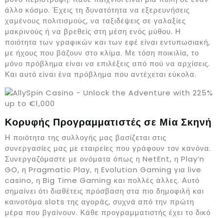
άλλο κόσμο. Έχεις τη δυνατότητα να εξερευνήσεις
χαμένους πολιτισμούς, να ταξιδέψεις σε γαλαξίες
μακρινούς ή να βρεθείς στη μέση ενός μύθου. Η
ποιότητα των γραφικών και των εφέ είναι εντυπωσιακή,
με ήχους που βάζουν στο κλίμα. Με τόση ποικιλία, το
μόνο πρόβλημα είναι να επιλέξεις από πού να αρχίσεις.
Και αυτό είναι ένα πρόβλημα που αντέχεται εύκολα.
Κορυφής Προγραμματιστές σε Μία Σκηνή
Η ποιότητα της συλλογής μας βασίζεται στις
συνεργασίες μας με εταιρείες που γράφουν τον κανόνα.
Συνεργαζόμαστε με ονόματα όπως η NetEnt, η Play’n
GO, η Pragmatic Play, η Evolution Gaming για live
casino, η Big Time Gaming και πολλές άλλες. Αυτό
σημαίνει ότι διαθέτεις πρόσβαση στα πιο δημοφιλή και
καινοτόμα slots της αγοράς, συχνά από την πρώτη
μέρα που βγαίνουν. Κάθε προγραμματιστής έχει το δικό